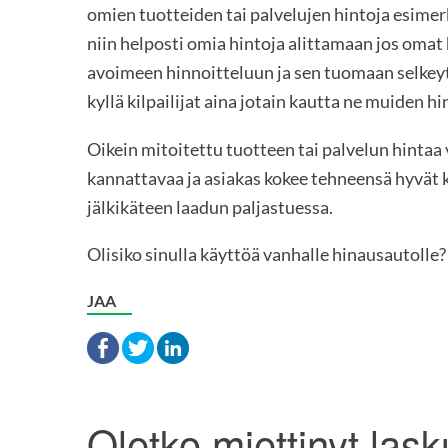
omien tuotteiden tai palvelujen hintoja esimerkik
niin helposti omia hintoja alittamaan jos omat h
avoimeen hinnoitteluun ja sen tuomaan selkey
kyllä kilpailijat aina jotain kautta ne muiden h
Oikein mitoitettu tuotteen tai palvelun hintaa 
kannattavaa ja asiakas kokee tehneensä hyvät 
jälkikäteen laadun paljastuessa.
Olisiko sinulla käyttöä vanhalle hinausautolle?
JAA
Oletko miettinyt las