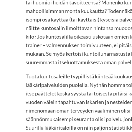
tai huomioi heidän tavoitteensa? Monenko kunt
mahdollisimman monta kuukautta? Todennäköis
isompi osa käyttää (tai käyttäisi) kyseisiä pal
näitte kuntosalin ilmoittavan hintansa muodos
kilo? Jos kuntosalilla oikeasti uskotaan omien 
trainer – valmennuksen toimivuuteen, ei pitäis
mukaan. Se myös kertoisi kuntoiluharrastusta h
suuremmasta itseluottamuksesta oman palvel
Tuota kuntosaleille tyypillistä kiinteää kuukau
lääkäripalveluiden puolella. Nythän homma toimi
itse päättelet koska syystä tai toisesta pitäis
vuoden välein tapahtuvan iskarien ja nesteide
nimenomaan oman terveyden vaaliminen olisi ri
säännönmukaisempi seuranta olisi palvelu jon
Suurilla lääkäritaloilla on niin paljon statistii