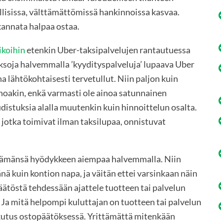
llisissa, välttämättömissä hankinnoissa kasvaa.
annata halpaa ostaa.
ikoihin
etenkin Uber-taksipalvelujen rantautuessa
ksoja halvemmalla ’kyydityspalveluja’ lupaava Uber
 lähtökohtaisesti tervetullut. Niin paljon kuin
oakin, enkä varmasti ole ainoa satunnainen
distuksia alalla muutenkin kuin hinnoittelun osalta.
 jotka toimivat ilman taksilupaa, onnistuvat
ttämänsä hyödykkeen aiempaa halvemmalla. Niin
nä kuin kontion napa, ja väitän ettei varsinkaan näin
äätöstä tehdessään ajattele tuotteen tai palvelun
Ja mitä helpompi kuluttajan on tuotteen tai palvelun
ikutus ostopäätöksessä. Yrittämättä mitenkään