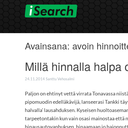
Skip
to
content
Avainsana:
avoin hinnoitt
Millä hinnalla halpa 
24.11.2014
Santtu Vehosalmi
Paljon on ehtinyt vettä virrata Tonavassa niist
pipomuodin edelläkävijä, lanseerasi Tankki täyt
halvalla’ lausahduksen. Kyseisen huoltoasema
tarpeetontakin kun vain osasi mainostaa että n
hinausautovanhuksen, hinaamaan jo hajonnutta