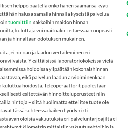
eellisen helppo päätellä onko hänen saamansa kyyti
että hän haluaa samalla hinnalla kyseistä palvelua
noin
tuomittiin
sakkoihin maidon hinnan
inoilta, kuluttaja voi maitoakin ostaessaan nopeasti
taan ja hinnaltaan odotuksen mukainen.
uita, ei hinnan ja laadun vertaileminen eri
raviivaista. Yksittäisissä laboratoriokokeissa vielä
aisemmissa hoidoissa ylipäätään kokonaishinnan
aastavaa, eikä palvelun laadun arvioiminenkaan
 kuluttua hoidosta. Teleoperaattorit puolestaan
sellisesti esitettävän hinnoitteluperusteet niin
illa hintoja – siitä huolimatta ettei itse tuote ole
tavat tässä suhteessa kaiken hyödyn irti
staavan oloisia vakuutuksia eri palveluntarjoajilta ei
 perehtynyt kilometrin mittaisiin vakuutusehtoihin ja