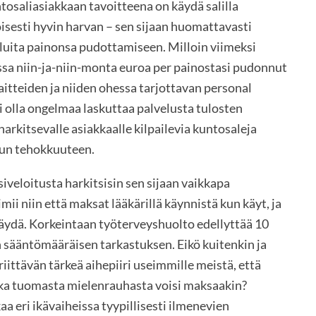
osaliasiakkaan tavoitteena on käydä salilla
esti hyvin harvan – sen sijaan huomattavasti
veluita painonsa pudottamiseen. Milloin viimeksi
sa niin-ja-niin-monta euroa per painostasi pudonnut
laitteiden ja niiden ohessa tarjottavan personal
i olla ongelmaa laskuttaa palvelusta tulosten
arkitsevalle asiakkaalle kilpailevia kuntosaleja
un tehokkuuteen.
siveloitusta harkitsisin sen sijaan vaikkapa
i niin että maksat lääkärillä käynnistä kun käyt, ja
i käydä. Korkeintaan työterveyshuolto edellyttää 10
n sääntömääräisen tarkastuksen. Eikö kuitenkin ja
ittävän tärkeä aihepiiri useimmille meistä, että
ka tuomasta mielenrauhasta voisi maksaakin?
kkaa eri ikävaiheissa tyypillisesti ilmenevien