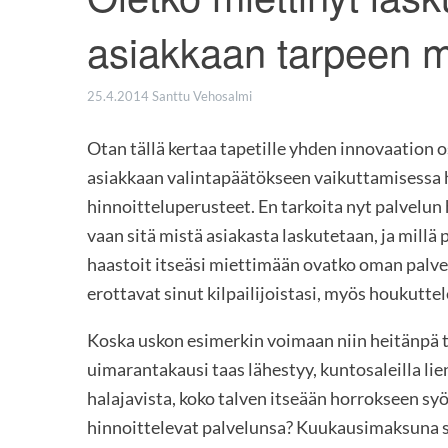
asiakkaan tarpeen 
25.4.2014
Santtu Vehosalmi
Otan tällä kertaa tapetille yhden innovaation 
asiakkaan valintapäätökseen vaikuttamisessa h
hinnoitteluperusteet. En tarkoita nyt palvelun 
vaan sitä mistä asiakasta laskutetaan, ja millä 
haastoit itseäsi miettimään ovatko oman palvelu
erottavat sinut kilpailijoistasi, myös houkutte
Koska uskon esimerkin voimaan niin heitänpä t
uimarantakausi taas lähestyy, kuntosaleilla li
halajavista, koko talven itseään horrokseen syö
hinnoittelevat palvelunsa? Kuukausimaksuna sa