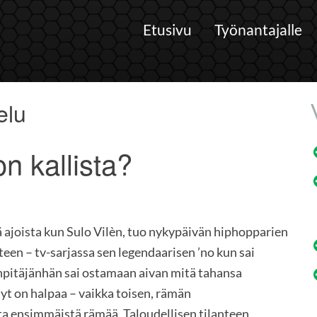
Etusivu
Työnantajalle
elu
on kallista?
ä ajoista kun Sulo Vilèn, tuo nykypäivän hiphopparien
een – tv-sarjassa sen legendaarisen ’no kun sai
npitäjänhän sai ostamaan aivan mitä tahansa
yt on halpaa – vaikka toisen, rämän
 ensimmäistä rämää. Taloudellisen tilanteen