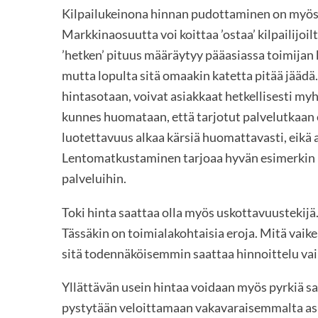
Kilpailukeinona hinnan pudottaminen on myös t
Markkinaosuutta voi koittaa ’ostaa’ kilpailijoil
’hetken’ pituus määräytyy pääasiassa toimijan
mutta lopulta sitä omaakin katetta pitää jäädä
hintasotaan, voivat asiakkaat hetkellisesti my
kunnes huomataan, että tarjotut palvelutkaan ei
luotettavuus alkaa kärsiä huomattavasti, eikä 
Lentomatkustaminen tarjoaa hyvän esimerkin p
palveluihin.
Toki hinta saattaa olla myös uskottavuustekijä.
Tässäkin on toimialakohtaisia eroja. Mitä vaik
sitä todennäköisemmin saattaa hinnoittelu vai
Yllättävän usein hintaa voidaan myös pyrkiä sa
pystytään veloittamaan vakavaraisemmalta asi