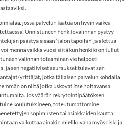
astaaviksi.
oimialaa, jossa palvelun laatua on hyvin vaikea
eutettaessa. Onnistuneen henkilövalinnan pystyy
ekijän päästyä sisään ’talon tapoihin’ ja alettua
voi mennä vaikka vuosi siitä kun henkilö on tullut
stuneen valinnan toteaminen vie helposti
 ja sen negatiiviset seuraukset tulevat sen
antajat/yrittäjät, jotka tällaisen palvelun kohdalla
nemmän on niitä jotka uskovat itse hoitavansa
tuntumalta. Jos väärän rekrytointipäätöksen
ttuine koulutuksineen, toteutumattomine
enetettyjen sopimusten tai asiakkaiden kautta
intaan vaikuttaa ainakin mielikuvana myös riski ja