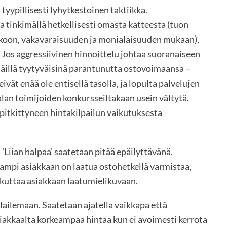
yypillisesti lyhytkestoinen taktiikka.
ta tinkimällä hetkellisesti omasta katteesta (tuon
 koon, vakavaraisuuden ja monialaisuuden mukaan),
. Jos aggressiivinen hinnoittelu johtaa suoranaiseen
häillä tyytyväisinä parantunutta ostovoimaansa –
vät enää ole entisellä tasolla, ja lopulta palvelujen
alan toimijoiden konkursseiltakaan usein vältytä.
itkittyneen hintakilpailun vaikutuksesta
 ’Liian halpaa’ saatetaan pitää epäilyttävänä.
eampi asiakkaan on laatua ostohetkellä varmistaa,
kuttaa asiakkaan laatumielikuvaan.
lailemaan. Saatetaan ajatella vaikkapa että
akkaalta korkeampaa hintaa kun ei avoimesti kerrota