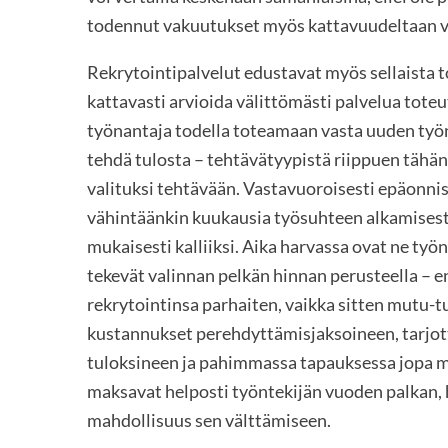
todennut vakuutukset myös kattavuudeltaan v
Rekrytointipalvelut edustavat myös sellaista t
kattavasti arvioida välittömästi palvelua tot
työnantaja todella toteamaan vasta uuden työnt
tehdä tulosta – tehtävätyypistä riippuen tähän 
valituksi tehtävään. Vastavuoroisesti epäonni
vähintäänkin kuukausia työsuhteen alkamisesta,
mukaisesti kalliiksi. Aika harvassa ovat ne työn
tekevät valinnan pelkän hinnan perusteella – e
rekrytointinsa parhaiten, vaikka sitten mutu-
kustannukset perehdyttämisjaksoineen, tarjo
tuloksineen ja pahimmassa tapauksessa jopa m
maksavat helposti työntekijän vuoden palkan, h
mahdollisuus sen välttämiseen.