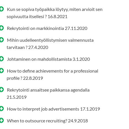
Kun se sopiva työpaikka löytyy, miten arvioit sen
sopivuutta itsellesi ?
16.8.2021
Rekrytointi on markkinointia
27.11.2020
Mihin uudelleentyöllistymisen valmennusta
tarvitaan ?
27.4.2020
Johtaminen on mahdollistamista
3.1.2020
How to define achievements for a professional
profile ?
22.8.2019
Rekrytointi ansaitsee paikkansa agendalla
21.5.2019
How to interpret job advertisements
17.1.2019
When to outsource recruiting?
24.9.2018