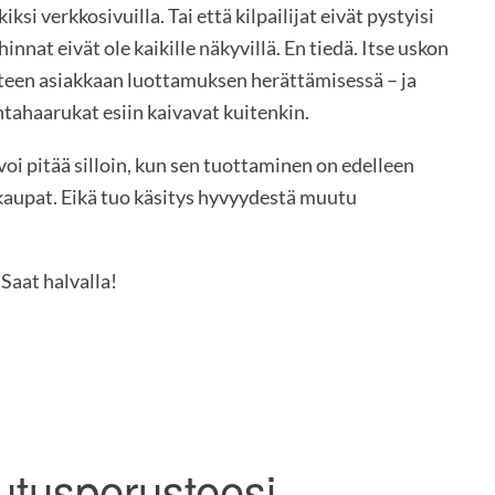
si verkkosivuilla. Tai että kilpailijat eivät pystyisi
innat eivät ole kaikille näkyvillä. En tiedä. Itse uskon
teen asiakkaan luottamuksen herättämisessä – ja
intahaarukat esiin kaivavat kuitenkin.
voi pitää silloin, kun sen tuottaminen on edelleen
kaupat. Eikä tuo käsitys hyvyydestä muutu
 Saat halvalla!
kutusperusteesi