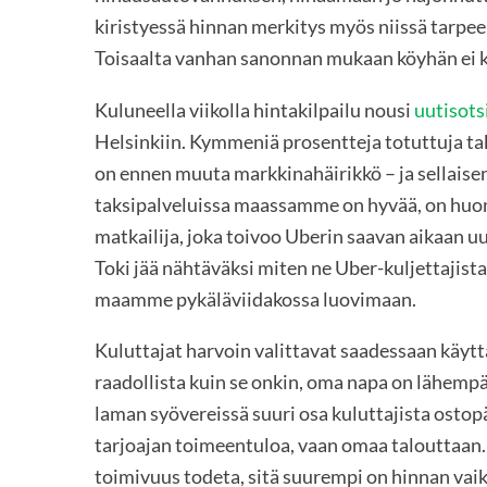
kiristyessä hinnan merkitys myös niissä tarpee
Toisaalta vanhan sanonnan mukaan köyhän ei k
Kuluneella viikolla hintakilpailu nousi
uutisots
Helsinkiin. Kymmeniä prosentteja totuttuja ta
on ennen muuta markkinahäirikkö – ja sellaisena
taksipalveluissa maassamme on hyvää, on huon
matkailija, joka toivoo Uberin saavan aikaan uu
Toki jää nähtäväksi miten ne Uber-kuljettajista
maamme pykäläviidakossa luovimaan.
Kuluttajat harvoin valittavat saadessaan käy
raadollista kuin se onkin, oma napa on lähempä
laman syövereissä suuri osa kuluttajista ostop
tarjoajan toimeentuloa, vaan omaa talouttaan. 
toimivuus todeta, sitä suurempi on hinnan va