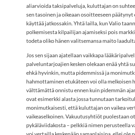
aliarvioida taksipalveluja, kuluttajan on suht
sen tasoinen ja oikeaan osoitteeseen päätynyt 
käyttää jatkossakin. Yhtä lailla, kun Valio taan
polkemisesta kilpailijan ajamiseksi pois markk
todeta oliko hänen valitsemansa maito laadul
Jos sen sijaan ajatellaan vaikkapa lääkäripalvel
palveluntarjoajien kesken olekaan enää yhtä suo
ehkä hyvinkin, mutta pidemmissä ja monimutk
hahmottaminen etukäteen voi olla melkoisen h
välttämättä onnistu ennen kuin pidemmän ajan
ovat esimerkki alasta jossa tunnutaan tarkoituk
monimutkaisesti, että kuluttajan on vaikea verta
vaikeaselkoinen. Vakuutusyhtiöt puolestaan ot
pykäläviidakosta – pelkkiä nimen perusteella va
voi vertailla keskenään samanlaisina, ellei ole