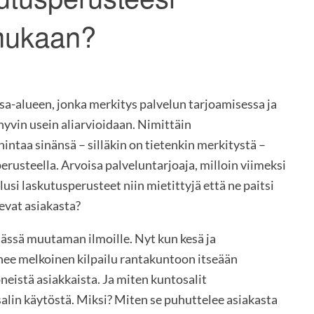
mukaan?
osa-alueen, jonka merkitys palvelun tarjoamisessa ja
yvin usein aliarvioidaan. Nimittäin
hintaa sinänsä – silläkin on tietenkin merkitystä –
perusteella. Arvoisa palveluntarjoaja, milloin viimeksi
si laskutusperusteet niin mietittyjä että ne paitsi
levat asiakasta?
ässä muutaman ilmoille. Nyt kun kesä ja
enee melkoinen kilpailu rantakuntoon itseään
neistä asiakkaista. Ja miten kuntosalit
lin käytöstä. Miksi? Miten se puhuttelee asiakasta