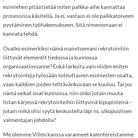
esimiehen pitää tietää miten palkka-aihe kannattaa
prosessissa käsitellä. Ja ei, vastaus ei ole palkkatoiveen
pyytäminen työhakemukseen. Sitä nimenomaan ei
kannata tehdä.
Ovatko esimerkiksi nämä mainitsemani rekrytointiin
liittyvät elementit tiedossa ja kunnossa
organisaatiossanne? Enkä tarkoita vain niiden eniten
rekrytointeja työssään toteuttavien esimiesten osalta,
vaan kaikkien joiden tehtävänkuvaan se kuuluu. Tai jos
nämä seikat ovat kunnossa, niin onko jotain muuta
listan kärjessä rekrytointeihin liittyvinä kipupisteinä –
jotain mikä olisi syytä keskustella läpi ns. ulkopuolisen
valmentajan johdolla?
Me olemme Villen kanssa varanneet kalentereistamme