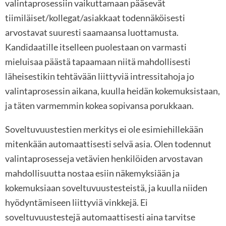
valintaprosessiin vaikuttamaan pääsevät
tiimiläiset/kollegat/asiakkaat todennäköisesti
arvostavat suuresti saamaansa luottamusta.
Kandidaatille itselleen puolestaan on varmasti
mieluisaa päästä tapaamaan niitä mahdollisesti
läheisestikin tehtävään liittyviä intressitahoja jo
valintaprosessin aikana, kuulla heidän kokemuksistaan,
ja täten varmemmin kokea sopivansa porukkaan.
Soveltuvuustestien merkitys ei ole esimiehillekään
mitenkään automaattisesti selvä asia. Olen todennut
valintaprosesseja vetävien henkilöiden arvostavan
mahdollisuutta nostaa esiin näkemyksiään ja
kokemuksiaan soveltuvuustesteistä, ja kuulla niiden
hyödyntämiseen liittyviä vinkkejä. Ei
soveltuvuustestejä automaattisesti aina tarvitse