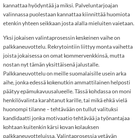
kannattaa hyödyntää ja miksi. Palveluntarjoajan
valinnassa puolestaan kannattaa kiinnittää huomiota
etenkin yhteen seikkaan josta alalla mieluiten vaietaan.
Yksi jokaisen valintaprosessin keskeinen vaihe on
palkkaneuvottelu. Rekrytointiin liittyy monta vaihetta
joista jokaisessa on omat kommervenkkinsä, mutta
nostan nyt tämän yksittäisenä jalustalle.
Palkkaneuvottelu on meille suomalaisille usein arka
aihe, jonka edessä kokenutkin ammattilainen helposti
päätyy epämukavuusalueelle. Tässä kohdassa on moni
henkilövalinta karahtanut karille, tai mikä ehkä vielä
huonompi tilanne – tehtävään on tullut valituksi
kandidaatti jonka motivaatio tehtävää ja työnantajaa
kohtaan kuitenkin kärsi kovan kolauksen
palkkaneuvotteluissa. Valintaprosessia vetävän