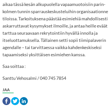
aikaa tässä kesän alkupuolella vapaamuotoisiin parin-
kolmen tunnin sparrauskeskusteluihin organisaationne
tiloissa. Tarkoituksena päästää esimiehiä mahdollisesti
askarruttavat kysymykset ilmoille, ja antaa heille eväät
tarttua seuraavaan rekrytointiin hyvällä innolla ja
itseluottamuksella. Tällainen setti sopii tiimipalaverin
agendalle – tai tarvittaessa vaikka kahdenkeskiseksi
tapaamiseksi yksittäisen esimiehen kanssa.
Saa soittaa :
Santtu Vehosalmi / 040 745 7854
JAA