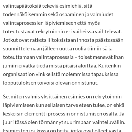
valintapäätöksiä tekeviä esimiehiä, sitä
todennäköisemmin sekä osaaminen ja valmiudet
valintaprosessien läpiviemiseen että myös
toteutustavat rekrytoinnin eri vaiheissa vaihtelevat.
Jotkut ovat ratketa liitoksistaan innosta päästessään
suunnittelemaan jälleen uutta roolia tiimiinsä ja
toteuttamaan valintaprosessia – toiset menevät ihan
jumiin eivätkä tiedä mistä pitäisi aloittaa. Kuitenkin
organisaation vinkkelistä molemmissa tapauksissa
lopputuloksen toivoisi olevan onnistunut.
Se, miten valmis yksittäinen esimies on rekrytoinnin
läpiviemiseen kun sellaisen tarve eteen tulee, on ehkä
keskeisin elementti prosessin onnistumisen osalta. Ja
juuri tässä olen törmännyt suurimpaan vaihteluväliin.
Esimiesten joukossa on heitä, jotka ovat olleet vasta