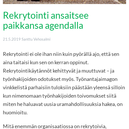
Rekrytointi ansaitsee
paikkansa agendalla
21.5.2019
Santtu Vehosalmi
Rekrytointi ei ole ihan niin kuin pyörällä ajo, että sen
aina taitaisi kun sen on kerran oppinut.
Rekrytointikäytännöt kehittyvät ja muuttuvat – ja
työnhakijoiden odotukset myös. Työnantajaimagon
vinkkelistä parhaisiin tuloksiin päästään yleensä silloin
kun nimenomaan työnhakijoiden toivomukset siitä
miten he haluavat uusia uramahdollisuuksia hakea, on
huomioitu.
Mitä enemmän organisaatiossa on rekrytoivia,