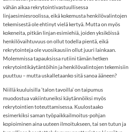
vähän aikaa rekrytointivastuullisessa
linjaesimiesroolissa, eikä kokemusta henkilövalintojen
tekemisestä ole ehtinyt vielä kertyä. Mutta on myös
kokeneita, pitkän linjan esimiehiä, joiden yksiköissä
henkilövaihtuvuus on ollut todella pientä, eikä
rekrytointeja ole vuosikausiin ollut juuri lainkaan.
Molemmissa tapauksissa rutiini tämän hetken
rekrytointikäytäntöihin ja henkilövalintojen tekemisiin
puuttuu – mutta uskalletaanko sitä sanoa ääneen?
Niillä kuuluisilla ’talon tavoilla’ on taipumus
muodostua vakiintuneiksi käytännöiksi myös
rekrytointien toteuttamisessa. Kuulostaako
esimerkiksi saman työpaikkailmoitus-pohjan
kopioiminen aina uuteen ilmoitukseen, tai sen tutun ja