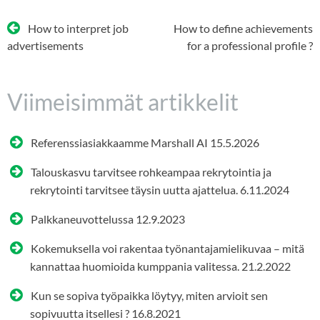
Artikkelien
How to interpret job
How to define achievements
selaus
advertisements
for a professional profile ?
Viimeisimmät artikkelit
Referenssiasiakkaamme Marshall AI
15.5.2026
Talouskasvu tarvitsee rohkeampaa rekrytointia ja
rekrytointi tarvitsee täysin uutta ajattelua.
6.11.2024
Palkkaneuvottelussa
12.9.2023
Kokemuksella voi rakentaa työnantajamielikuvaa – mitä
kannattaa huomioida kumppania valitessa.
21.2.2022
Kun se sopiva työpaikka löytyy, miten arvioit sen
sopivuutta itsellesi ?
16.8.2021