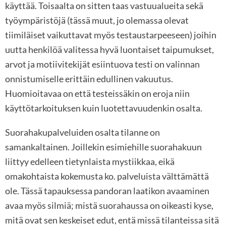
käyttää. Toisaalta on sitten taas vastuualueita sekä
työympäristöjä (tässä muut, jo olemassa olevat
tiimiläiset vaikuttavat myös testaustarpeeseen) joihin
uutta henkilöä valitessa hyvä luontaiset taipumukset,
arvot ja motiivitekijät esiintuova testi on valinnan
onnistumiselle erittäin edullinen vakuutus.
Huomioitavaa on että testeissäkin on eroja niin
käyttötarkoituksen kuin luotettavuudenkin osalta.
Suorahakupalveluiden osalta tilanne on
samankaltainen. Joillekin esimiehille suorahakuun
liittyy edelleen tietynlaista mystiikkaa, eikä
omakohtaista kokemusta ko. palveluista välttämättä
ole. Tässä tapauksessa pandoran laatikon avaaminen
avaa myös silmiä; mistä suorahaussa on oikeasti kyse,
mitä ovat sen keskeiset edut, entä missä tilanteissa sitä