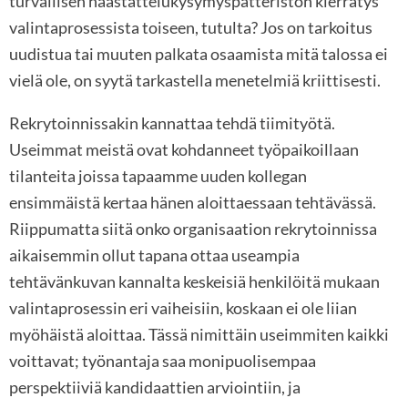
turvallisen haastattelukysymyspatteriston kierrätys
valintaprosessista toiseen, tutulta? Jos on tarkoitus
uudistua tai muuten palkata osaamista mitä talossa ei
vielä ole, on syytä tarkastella menetelmiä kriittisesti.
Rekrytoinnissakin kannattaa tehdä tiimityötä.
Useimmat meistä ovat kohdanneet työpaikoillaan
tilanteita joissa tapaamme uuden kollegan
ensimmäistä kertaa hänen aloittaessaan tehtävässä.
Riippumatta siitä onko organisaation rekrytoinnissa
aikaisemmin ollut tapana ottaa useampia
tehtävänkuvan kannalta keskeisiä henkilöitä mukaan
valintaprosessin eri vaiheisiin, koskaan ei ole liian
myöhäistä aloittaa. Tässä nimittäin useimmiten kaikki
voittavat; työnantaja saa monipuolisempaa
perspektiiviä kandidaattien arviointiin, ja