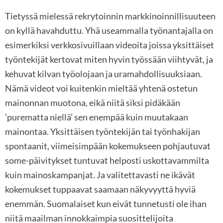
Tietyssä mielessä rekrytoinnin markkinoinnillisuuteen
on kyllä havahduttu. Yhä useammalla työnantajalla on
esimerkiksi verkkosivuillaan videoita joissa yksittäiset
työntekijät kertovat miten hyvin työssään viihtyvät, ja
kehuvat kilvan työolojaan ja uramahdollisuuksiaan.
Nämä videot voi kuitenkin mieltää yhtenä ostetun
mainonnan muotona, eikä niitä siksi pidäkään
’purematta niellä’ sen enempää kuin muutakaan
mainontaa. Yksittäisen työntekijän tai työnhakijan
spontaanit, viimeisimpään kokemukseen pohjautuvat
some-päivitykset tuntuvat helposti uskottavammilta
kuin mainoskampanjat. Ja valitettavasti ne ikävät
kokemukset tuppaavat saamaan näkyvyyttä hyviä
enemmän. Suomalaiset kun eivät tunnetusti ole ihan
niitä maailman innokkaimpia suosittelijoita