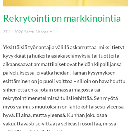
Rekrytointi on markkinointia
27.11.2020
Santtu Vehosalmi
Yksittäisiä työnantajia välillä askarruttaa, miksi tietyt
kyvykkäät ja huikeita asiakaselämyksiä tai tuotteita
aikaansaavat ammattilaiset ovat heidän kilpailijansa
palveluksessa, eivätkä heidän. Tämän kysymyksen
esittäminen on jo puoli voittoa – silloin on havahduttu
siihen että ehkä jotain omassa imagossa tai
rekrytointimenetelmissä tulisi kehittää. Sen myötä
myös valmius muutoksiin on lähtökohtaisesti yleensä
hyvä. Ei aina, mutta yleensä. Kunhan joku osaa
vakuuttavasti selvittää ja selkeästi osoittaa, missä