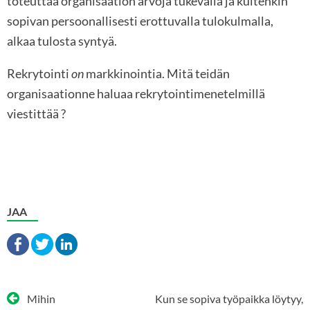
toteuttaa organisaation arvoja tukevalla ja kuitenkin
sopivan persoonallisesti erottuvalla tulokulmalla,
alkaa tulosta syntyä.
Rekrytointi
on
markkinointia. Mitä teidän
organisaationne haluaa rekrytointimenetelmillä
viestittää ?
JAA
Artikkelien
Mihin
Kun se sopiva työpaikka löytyy,