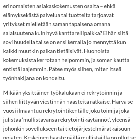
erinomaisten asiakaskokemusten osalta – ehkä
elämyksekästä palvelua tai tuotteita tarjoavat
yritykset mielletään saman tapaisena omana
salaisuutena kuin hyvä kanttarellipaikka? Eihän siitä
sovi huudella tai se on ensi kerralla jo mennyttä kun
kaikki muutkin paikan tietäisivät. Huonoista
kokemuksista kerrotaan helpommin, ja somen kautta
entistä laajemmin. Pätee myös siihen, miten itseä
työnhakijana on kohdeltu.
Mikään yksittäinen työkalukaan ei rekrytoinnin ja
siihen liittyvän viestinnän haasteita ratkaise. Harva se
vuosi ilmaantuu rekrytointikentälle joku toimija joka
julistaa ’mullistavansa rekrytointikäytännöt’, yleensä
johonkin sovellukseen tai tietojärjestelmäratkaisuun
nojaten. Keskeinen haaste näillä mullistajilla on ollut se