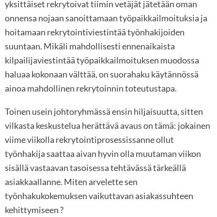
yksittäiset rekrytoivat tiimin vetäjät jätetään oman
onnensa nojaan sanoittamaan työpaikkailmoituksia ja
hoitamaan rekrytointiviestintää työnhakijoiden
suuntaan. Mikäli mahdollisesti ennenaikaista
kilpailijaviestintää työpaikkailmoituksen muodossa
haluaa kokonaan välttää, on suorahaku käytännössä
ainoa mahdollinen rekrytoinnin toteutustapa.
Toinen usein johtoryhmässä ensin hiljaisuutta, sitten
vilkasta keskustelua herättävä avaus on tämä: jokainen
viime viikolla rekrytointiprosessissanne ollut
työnhakija saattaa aivan hyvin olla muutaman viikon
sisällä vastaavan tasoisessa tehtävässä tärkeällä
asiakkaallanne. Miten arvelette sen
työnhakukokemuksen vaikuttavan asiakassuhteen
kehittymiseen ?