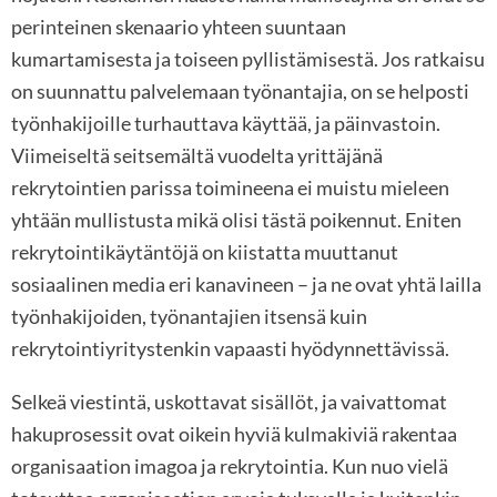
perinteinen skenaario yhteen suuntaan
kumartamisesta ja toiseen pyllistämisestä. Jos ratkaisu
on suunnattu palvelemaan työnantajia, on se helposti
työnhakijoille turhauttava käyttää, ja päinvastoin.
Viimeiseltä seitsemältä vuodelta yrittäjänä
rekrytointien parissa toimineena ei muistu mieleen
yhtään mullistusta mikä olisi tästä poikennut. Eniten
rekrytointikäytäntöjä on kiistatta muuttanut
sosiaalinen media eri kanavineen – ja ne ovat yhtä lailla
työnhakijoiden, työnantajien itsensä kuin
rekrytointiyritystenkin vapaasti hyödynnettävissä.
Selkeä viestintä, uskottavat sisällöt, ja vaivattomat
hakuprosessit ovat oikein hyviä kulmakiviä rakentaa
organisaation imagoa ja rekrytointia. Kun nuo vielä