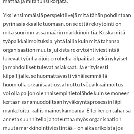
mättää ja mitä tulisi korjata.
Yksi ensimmäisiä perspektiivejä mitä tähän pohdintaan
pyrin asiakkaalle tuomaan, on se että rekrytointi on
mitä suurimmassa määrin markkinointia. Koska niitä
työpaikkailmoituksia, yhtä lailla kuin mitä tahansa
organisaation muuta julkista rekrytointiviestintää,
lukevat työnhakijoiden ohella kilpailijat, sekä nykyiset
ja mahdolliset tulevat asiakkaat. Ja erityisesti
kilpailijalle, se huomattavasti vähäisemmällä
huomiolla organisaatiossa hiottu työpaikkailmoitus
voi olla paljon olennaisempi tietolähde kuin se moneen
kertaan sanamuodoiltaan hyväksyntäprosessin läpi
mankeloitu, kallis mainoskampanja. Ellei kenen tahansa
anneta suunnitella ja toteuttaa myös organisaation
muuta markkinointiviestintää – on aika erikoista jos