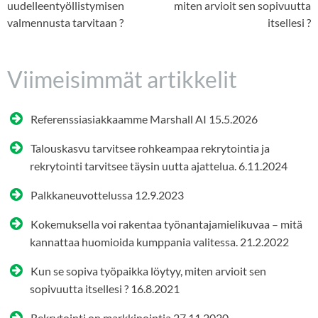
selaus
uudelleentyöllistymisen
miten arvioit sen sopivuutta
valmennusta tarvitaan ?
itsellesi ?
Viimeisimmät artikkelit
Referenssiasiakkaamme Marshall AI
15.5.2026
Talouskasvu tarvitsee rohkeampaa rekrytointia ja
rekrytointi tarvitsee täysin uutta ajattelua.
6.11.2024
Palkkaneuvottelussa
12.9.2023
Kokemuksella voi rakentaa työnantajamielikuvaa – mitä
kannattaa huomioida kumppania valitessa.
21.2.2022
Kun se sopiva työpaikka löytyy, miten arvioit sen
sopivuutta itsellesi ?
16.8.2021
Rekrytointi on markkinointia
27.11.2020