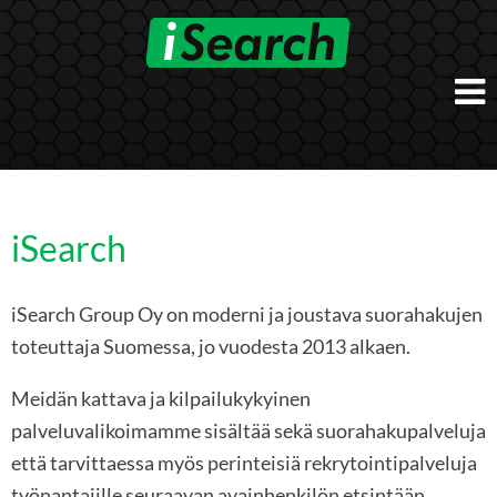
Skip
to
content
Etusivu
Työnantajalle
iSearch Direct
Konsultointi
iSearch
iSearch Superior
iSearch HR ja HRD kumppanuuspalvelut
iSearch
iSearch Chief Executive
iSearch Group Oy on moderni ja joustava suorahakujen
iSearch Boost
Ihmiset
Räätälöidyt hakupalvelut
In English
toteuttaja Suomessa, jo vuodesta 2013 alkaen.
Hogan arviointimenetelmät
In Brief
Meidän kattava ja kilpailukykyinen
palveluvalikoimamme sisältää sekä suorahakupalveluja
että tarvittaessa myös perinteisiä rekrytointipalveluja
työnantajille seuraavan avainhenkilön etsintään,