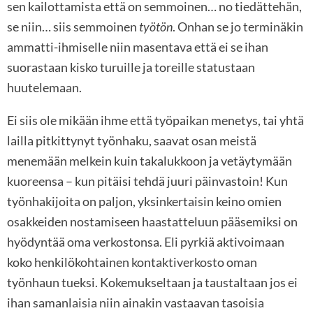
sen kailottamista että on semmoinen… no tiedättehän,
se niin… siis semmoinen
työtön
. Onhan se jo terminäkin
ammatti-ihmiselle niin masentava että ei se ihan
suorastaan kisko turuille ja toreille statustaan
huutelemaan.
Ei siis ole mikään ihme että työpaikan menetys, tai yhtä
lailla pitkittynyt työnhaku, saavat osan meistä
menemään melkein kuin takalukkoon ja vetäytymään
kuoreensa – kun pitäisi tehdä juuri päinvastoin! Kun
työnhakijoita on paljon, yksinkertaisin keino omien
osakkeiden nostamiseen haastatteluun pääsemiksi on
hyödyntää oma verkostonsa. Eli pyrkiä aktivoimaan
koko henkilökohtainen kontaktiverkosto oman
työnhaun tueksi. Kokemukseltaan ja taustaltaan jos ei
ihan samanlaisia niin ainakin vastaavan tasoisia