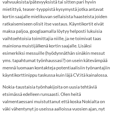
vahvuuksista/pätevyyksistä tai sitten pari hyvin
mietittyä, teaser-tyyppistä kysymystä jotka antavat
kortin saajalle mielikuvan sellaisista haasteista joiden
ratkaisemiseen olisit itse vastaus. Käyntikortit eivät
maksa paljoa, googlaamalla löytyy helposti lukuisia
vaihtoehtoisia toimittajia niille, ja ne toimivat taas
mainiona muistijälkenä kortin saajalle. Lisäksi
esimerkiksi messuille (hyödynnäthän sinäkin messut
yms. tapahtumat työnhaussasi?) on usein kätevämpää
mennä luomaan kontakteja potentiaalisiin työnantajiin
käyntikorttinippu taskussa kuin läjä CV:itä kainalossa.
Nokia-taustaisia työnhakijoita on uusia tehtäviä
etsimässä edelleen runsaasti. Olen heitä
valmentaessani muistuttanut että koska Nokialta on
väki vähentynyt jo useissa aalloissa vuosien ajan, nyt