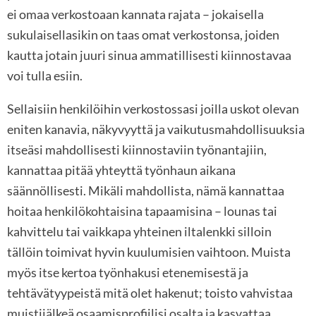
ei omaa verkostoaan kannata rajata – jokaisella
sukulaisellasikin on taas omat verkostonsa, joiden
kautta jotain juuri sinua ammatillisesti kiinnostavaa
voi tulla esiin.
Sellaisiin henkilöihin verkostossasi joilla uskot olevan
eniten kanavia, näkyvyyttä ja vaikutusmahdollisuuksia
itseäsi mahdollisesti kiinnostaviin työnantajiin,
kannattaa pitää yhteyttä työnhaun aikana
säännöllisesti. Mikäli mahdollista, nämä kannattaa
hoitaa henkilökohtaisina tapaamisina – lounas tai
kahvittelu tai vaikkapa yhteinen iltalenkki silloin
tällöin toimivat hyvin kuulumisien vaihtoon. Muista
myös itse kertoa työnhakusi etenemisestä ja
tehtävätyypeistä mitä olet hakenut; toisto vahvistaa
muistijälkeä osaamisprofiilisi osalta ja kasvattaa