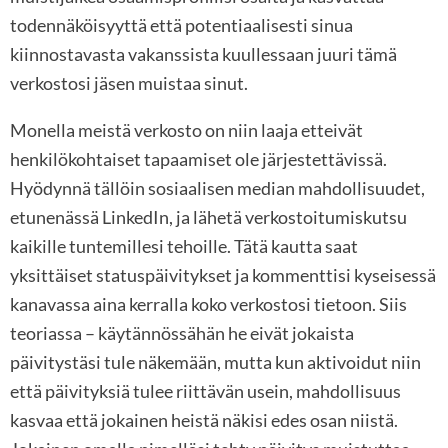
todennäköisyyttä että potentiaalisesti sinua
kiinnostavasta vakanssista kuullessaan juuri tämä
verkostosi jäsen muistaa sinut.
Monella meistä verkosto on niin laaja etteivät
henkilökohtaiset tapaamiset ole järjestettävissä.
Hyödynnä tällöin sosiaalisen median mahdollisuudet,
etunenässä LinkedIn, ja lähetä verkostoitumiskutsu
kaikille tuntemillesi tehoille. Tätä kautta saat
yksittäiset statuspäivitykset ja kommenttisi kyseisessä
kanavassa aina kerralla koko verkostosi tietoon. Siis
teoriassa – käytännössähän he eivät jokaista
päivitystäsi tule näkemään, mutta kun aktivoidut niin
että päivityksiä tulee riittävän usein, mahdollisuus
kasvaa että jokainen heistä näkisi edes osan niistä.