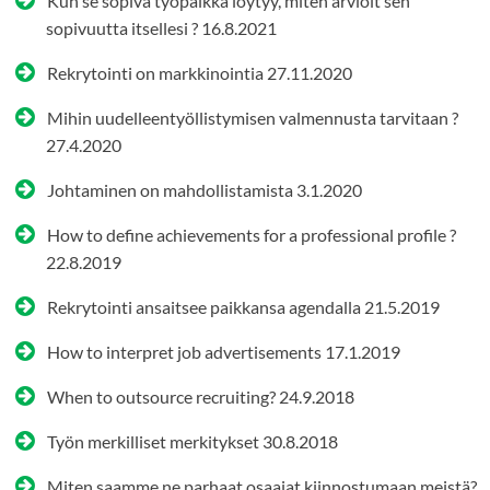
Kun se sopiva työpaikka löytyy, miten arvioit sen
sopivuutta itsellesi ?
16.8.2021
Rekrytointi on markkinointia
27.11.2020
Mihin uudelleentyöllistymisen valmennusta tarvitaan ?
27.4.2020
Johtaminen on mahdollistamista
3.1.2020
How to define achievements for a professional profile ?
22.8.2019
Rekrytointi ansaitsee paikkansa agendalla
21.5.2019
How to interpret job advertisements
17.1.2019
When to outsource recruiting?
24.9.2018
Työn merkilliset merkitykset
30.8.2018
Miten saamme ne parhaat osaajat kiinnostumaan meistä?