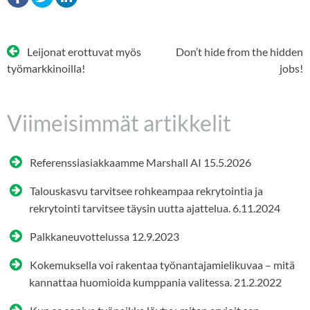
Artikkelien
Leijonat erottuvat myös
Don’t hide from the hidden
selaus
työmarkkinoilla!
jobs!
Viimeisimmät artikkelit
Referenssiasiakkaamme Marshall AI
15.5.2026
Talouskasvu tarvitsee rohkeampaa rekrytointia ja
rekrytointi tarvitsee täysin uutta ajattelua.
6.11.2024
Palkkaneuvottelussa
12.9.2023
Kokemuksella voi rakentaa työnantajamielikuvaa – mitä
kannattaa huomioida kumppania valitessa.
21.2.2022