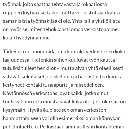
työnhakijoita saattaa tehtävästä ja lokaatiosta
riippuen löytyä useitakin, mutta verkostoltaan kahta
samanlaista työnhakijaa ei ole. Yhtä lailla yksilöllistä
on myös se, miten tehokkaasti omaa verkostoamme
kukin hyödynnämme.
Tärkeintä on huomioida oma kontaktiverkosto sen koko
laajuudessa. Tietenkin siihen kuuluvat työn kautta
tutuiksi tulleet henkilöt – mutta aivan yhtä oleellisesti
ystävät, sukulaiset, opiskelujen ja harrastusten kautta
kertyneet kontaktit, naapurit, ja niin edelleen.
Käytännössä verkostoasi ovat kaikki jotka sinut
tuntevat niin että muistaisivat kuka olet jos joku sattuu
kysymään. Hyvä alkupiste sen oman verkoston
hahmottamiseen voi olla esimerkiksi oman kännykän
puhelinluettelo. Pelkästään ammatillisiin kontakteihin