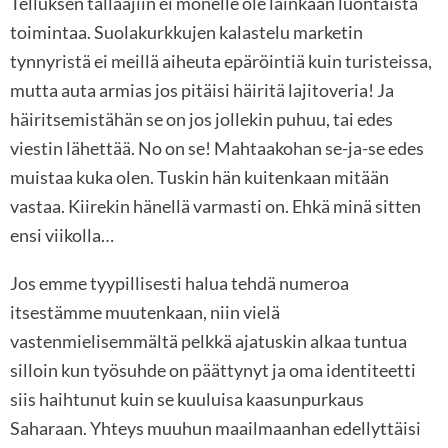
Telluksen tallaajiin ei monelle ole lainkaan luontaista
toimintaa. Suolakurkkujen kalastelu marketin
tynnyristä ei meillä aiheuta epäröintiä kuin turisteissa,
mutta auta armias jos pitäisi häiritä lajitoveria! Ja
häiritsemistähän se on jos jollekin puhuu, tai edes
viestin lähettää. No on se! Mahtaakohan se-ja-se edes
muistaa kuka olen. Tuskin hän kuitenkaan mitään
vastaa. Kiirekin hänellä varmasti on. Ehkä minä sitten
ensi viikolla…
Jos emme tyypillisesti halua tehdä numeroa
itsestämme muutenkaan, niin vielä
vastenmielisemmältä pelkkä ajatuskin alkaa tuntua
silloin kun työsuhde on päättynyt ja oma identiteetti
siis haihtunut kuin se kuuluisa kaasunpurkaus
Saharaan. Yhteys muuhun maailmaanhan edellyttäisi