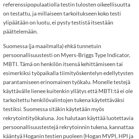
referenssipopulaatiolla testin tulosten oikeellisuutta
on testattu, ja millaiseen tarkoitukseen koko testi
ylipäätään on luotu, ei pysty testistä itsestään
päättelemään.
Suomessa (ja maailmalla) ehkä tunnetuin
persoonallisuustesti on Myers-Briggs Type Indicator,
MBTI. Tämä on henkilön itsensä kehittämiseen tai
esimerkiksi työpaikalla tiimityöskentelyn edellytysten
parantamiseen erinomainen työkalu. Monelle testejä
käyttävälle lienee kuitenkin yllätys että MBTI:tä ei ole
tarkoitettu henkilövalintojen tukena käytettäväksi
testiksi. Suomessa sitäkin käytetään myös
rekrytointityökaluna. Jos halutaan käyttää luotettavia
persoonallisuustestejä rekrytoinnin tukena, kannattaa
kääntyä Hoganin testien puoleen (Hogan MVPI, HPI ja