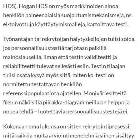
HDS). Hogan HDS on myös markkinoiden ainoa
henkilön paineenalaisia suojautumismekanismeja, ns.
ei-toivottuja käyttäytymismalleja, kartoittava testi.
Työnantajan tai rekrytoijan hälytyskellojen tulisi soida,
jos persoonallisuustestiä tarjotaan pelkillä
mainoslauseilla, ilman että testin validiteetti ja
reliabiliteetti tulevat selkeästi esiin. Testin tilaajan
tulisi osata kysyä myös siitä, miten ko. testi on
normitettu testattavan henkilön
referenssipopulaatiota ajatellen. Moniväriesitteitä
fiksun näköisillä piirakka-diagrammeilla on helppo ja
nopea tehdä – luotettavia persoonallisuustestejä ei.
Kokonaan oma lukunsa on sitten rekrytointiprosessi,
mitä kaikkia muita arviointimenetelmiä siihen sisältyy