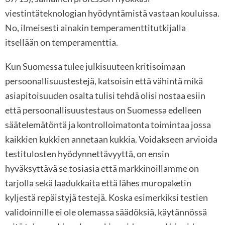
viestintäteknologian hyödyntämistä vastaan kouluissa.
No, ilmeisesti ainakin temperamenttitutkijalla
itsellään on temperamenttia.
Kun Suomessa tulee julkisuuteen kritisoimaan
persoonallisuustestejä, katsoisin että vähintä mikä
asiapitoisuuden osalta tulisi tehdä olisi nostaa esiin
että persoonallisuustestaus on Suomessa edelleen
säätelemätöntä ja kontrolloimatonta toimintaa jossa
kaikkien kukkien annetaan kukkia. Voidakseen arvioida
testitulosten hyödynnettävyyttä, on ensin
hyväksyttävä se tosiasia että markkinoillamme on
tarjolla sekä laadukkaita että lähes muropaketin
kyljestä repäistyjä testejä. Koska esimerkiksi testien
validoinnille ei ole olemassa säädöksiä, käytännössä