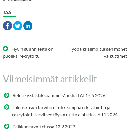
JAA
Artikkelien
Hyvin suunniteltu on
Työpaikkailmoituksen monet
selaus
puoliksi rekrytoitu
vaikuttimet
Viimeisimmät artikkelit
Referenssiasiakkaamme Marshall AI
15.5.2026
Talouskasvu tarvitsee rohkeampaa rekrytointia ja
rekrytointi tarvitsee täysin uutta ajattelua.
6.11.2024
Palkkaneuvottelussa
12.9.2023