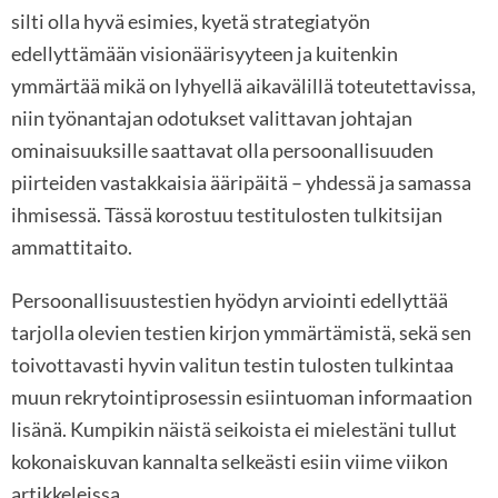
silti olla hyvä esimies, kyetä strategiatyön
edellyttämään visionäärisyyteen ja kuitenkin
ymmärtää mikä on lyhyellä aikavälillä toteutettavissa,
niin työnantajan odotukset valittavan johtajan
ominaisuuksille saattavat olla persoonallisuuden
piirteiden vastakkaisia ääripäitä – yhdessä ja samassa
ihmisessä. Tässä korostuu testitulosten tulkitsijan
ammattitaito.
Persoonallisuustestien hyödyn arviointi edellyttää
tarjolla olevien testien kirjon ymmärtämistä, sekä sen
toivottavasti hyvin valitun testin tulosten tulkintaa
muun rekrytointiprosessin esiintuoman informaation
lisänä. Kumpikin näistä seikoista ei mielestäni tullut
kokonaiskuvan kannalta selkeästi esiin viime viikon
artikkeleissa.