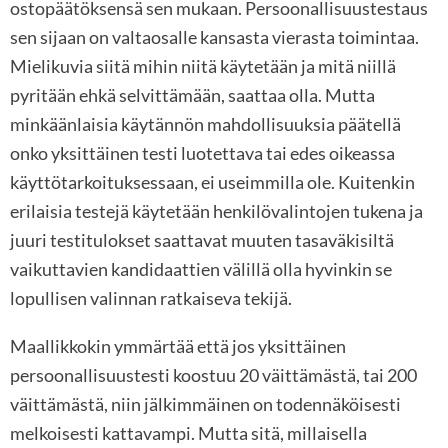
ostopäätöksensä sen mukaan. Persoonallisuustestaus
sen sijaan on valtaosalle kansasta vierasta toimintaa.
Mielikuvia siitä mihin niitä käytetään ja mitä niillä
pyritään ehkä selvittämään, saattaa olla. Mutta
minkäänlaisia käytännön mahdollisuuksia päätellä
onko yksittäinen testi luotettava tai edes oikeassa
käyttötarkoituksessaan, ei useimmilla ole. Kuitenkin
erilaisia testejä käytetään henkilövalintojen tukena ja
juuri testitulokset saattavat muuten tasaväkisiltä
vaikuttavien kandidaattien välillä olla hyvinkin se
lopullisen valinnan ratkaiseva tekijä.
Maallikkokin ymmärtää että jos yksittäinen
persoonallisuustesti koostuu 20 väittämästä, tai 200
väittämästä, niin jälkimmäinen on todennäköisesti
melkoisesti kattavampi. Mutta sitä, millaisella