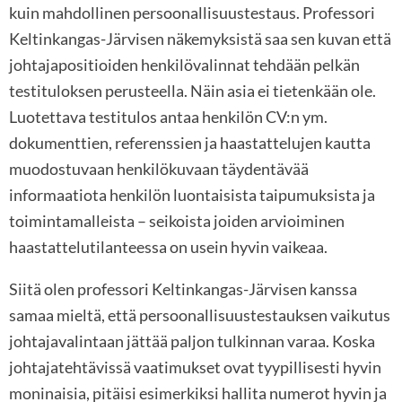
kuin mahdollinen persoonallisuustestaus. Professori
Keltinkangas-Järvisen näkemyksistä saa sen kuvan että
johtajapositioiden henkilövalinnat tehdään pelkän
testituloksen perusteella. Näin asia ei tietenkään ole.
Luotettava testitulos antaa henkilön CV:n ym.
dokumenttien, referenssien ja haastattelujen kautta
muodostuvaan henkilökuvaan täydentävää
informaatiota henkilön luontaisista taipumuksista ja
toimintamalleista – seikoista joiden arvioiminen
haastattelutilanteessa on usein hyvin vaikeaa.
Siitä olen professori Keltinkangas-Järvisen kanssa
samaa mieltä, että persoonallisuustestauksen vaikutus
johtajavalintaan jättää paljon tulkinnan varaa. Koska
johtajatehtävissä vaatimukset ovat tyypillisesti hyvin
moninaisia, pitäisi esimerkiksi hallita numerot hyvin ja