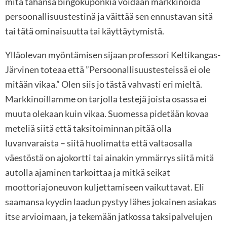
mitä tahansa bingokuponkia voidaan markkinoida
persoonallisuustestinä ja väittää sen ennustavan sitä
tai tätä ominaisuutta tai käyttäytymistä.
Ylläolevan myöntämisen sijaan professori Keltikangas-
Järvinen toteaa että ”Persoonallisuustesteissä ei ole
mitään vikaa.” Olen siis jo tästä vahvasti eri mieltä.
Markkinoillamme on tarjolla testejä joista osassa ei
muuta olekaan kuin vikaa. Suomessa pidetään kovaa
meteliä siitä että taksitoiminnan pitää olla
luvanvaraista – siitä huolimatta että valtaosalla
väestöstä on ajokortti tai ainakin ymmärrys siitä mitä
autolla ajaminen tarkoittaa ja mitkä seikat
moottoriajoneuvon kuljettamiseen vaikuttavat. Eli
saamansa kyydin laadun pystyy lähes jokainen asiakas
itse arvioimaan, ja tekemään jatkossa taksipalvelujen