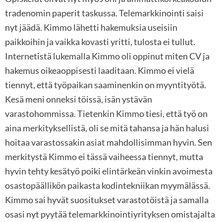
tradenomin paperit taskussa. Telemarkkinointi saisi
nyt jäädä. Kimmo lähetti hakemuksia useisiin
paikkoihin ja vaikka kovasti yritti, tulosta ei tullut.
Internetistä lukemalla Kimmo oli oppinut miten CV ja
hakemus oikeaoppisesti laaditaan. Kimmo ei vielä
tiennyt, että työpaikan saaminenkin on myyntityötä.
Kesä meni onneksi töissä, isän ystävän
varastohommissa. Tietenkin Kimmo tiesi, että työ on
aina merkityksellistä, oli se mitä tahansa ja hän halusi
hoitaa varastossakin asiat mahdollisimman hyvin. Sen
merkitystä Kimmo ei tässä vaiheessa tiennyt, mutta
hyvin tehty kesätyö poiki elintärkeän vinkin avoimesta
osastopäällikön paikasta kodintekniikan myymälässä.
Kimmo sai hyvät suositukset varastotöistä ja samalla
osasi nyt pyytää telemarkkinointiyrityksen omistajalta