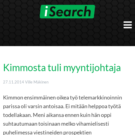
Skip
to
content
Etusivu
Työnantajalle
iSearch Direct
Konsultointi
Kimmosta tuli myyntijohtaja
iSearch Superior
iSearch HR ja HRD kumppanuuspalvelut
iSearch
iSearch Chief Executive
27.11.2014
Ville Mäkinen
iSearch Boost
Ihmiset
Räätälöidyt hakupalvelut
In English
Kimmon ensimmäinen oikea työ telemarkkinoinnin
Hogan arviointimenetelmät
In Brief
parissa oli varsin antoisaa. Ei mitään helppoa työtä
todellakaan. Meni aikansa ennen kuin hän oppi
suhtautumaan toisinaan melko vihamielisesti
puhelimessa viestineiden prospektien