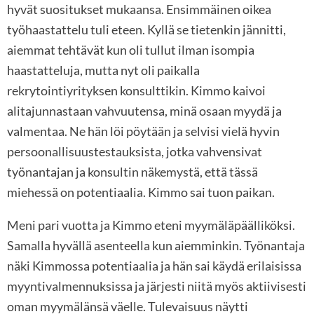
hyvät suositukset mukaansa. Ensimmäinen oikea
työhaastattelu tuli eteen. Kyllä se tietenkin jännitti,
aiemmat tehtävät kun oli tullut ilman isompia
haastatteluja, mutta nyt oli paikalla
rekrytointiyrityksen konsulttikin. Kimmo kaivoi
alitajunnastaan vahvuutensa, minä osaan myydä ja
valmentaa. Ne hän löi pöytään ja selvisi vielä hyvin
persoonallisuustestauksista, jotka vahvensivat
työnantajan ja konsultin näkemystä, että tässä
miehessä on potentiaalia. Kimmo sai tuon paikan.
Meni pari vuotta ja Kimmo eteni myymäläpäälliköksi.
Samalla hyvällä asenteella kun aiemminkin. Työnantaja
näki Kimmossa potentiaalia ja hän sai käydä erilaisissa
myyntivalmennuksissa ja järjesti niitä myös aktiivisesti
oman myymälänsä väelle. Tulevaisuus näytti