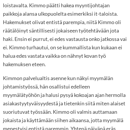
loistavalta. Kimmo päätti hakea myyntijohtajan
paikkoja alansa ulkopuolelta esimerkiksi it-taloista.
Hakemukset olivat entistä parempia, niitä Kimmo oli
räätälöinyt säntillisesti jokaiseen työtehtävään jota
haki. Ensin ei purrut, ei edes vastausta onko jatkossa vai
ei. Kimmo turhautui, on se kummallista kun kukaan ei
halua edes vastata vaikka on nähnyt kovan työ
hakemuksen eteen.
Kimmon palvelualtis asenne kun näkyi myymälän
johtamistyössä, hän osallistui edelleen
myymälätyöhön ja halusi pysyä kokoajan ajan hermolla
asiakastyytyväisyydestä ja tietenkin siitä miten alaiset
suoriutuvat työssään. Kimmo oli valmis auttamaan
jokaista ja käyttämään siihen aikaansa, jotta myymälä
menestyisi entistä paremmin. Yhtenä päivänä eräs