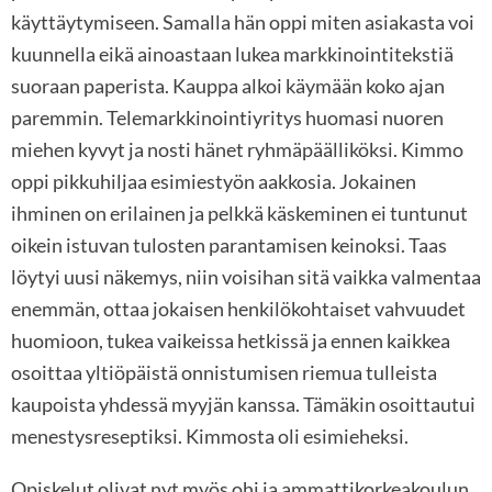
käyttäytymiseen. Samalla hän oppi miten asiakasta voi
kuunnella eikä ainoastaan lukea markkinointitekstiä
suoraan paperista. Kauppa alkoi käymään koko ajan
paremmin. Telemarkkinointiyritys huomasi nuoren
miehen kyvyt ja nosti hänet ryhmäpäälliköksi. Kimmo
oppi pikkuhiljaa esimiestyön aakkosia. Jokainen
ihminen on erilainen ja pelkkä käskeminen ei tuntunut
oikein istuvan tulosten parantamisen keinoksi. Taas
löytyi uusi näkemys, niin voisihan sitä vaikka valmentaa
enemmän, ottaa jokaisen henkilökohtaiset vahvuudet
huomioon, tukea vaikeissa hetkissä ja ennen kaikkea
osoittaa yltiöpäistä onnistumisen riemua tulleista
kaupoista yhdessä myyjän kanssa. Tämäkin osoittautui
menestysreseptiksi. Kimmosta oli esimieheksi.
Opiskelut olivat nyt myös ohi ja ammattikorkeakoulun