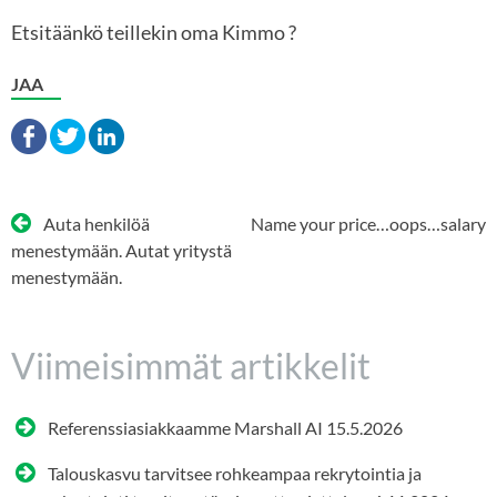
Etsitäänkö teillekin oma Kimmo ?
JAA
Artikkelien
Auta henkilöä
Name your price…oops…salary
selaus
menestymään. Autat yritystä
menestymään.
Viimeisimmät artikkelit
Referenssiasiakkaamme Marshall AI
15.5.2026
Talouskasvu tarvitsee rohkeampaa rekrytointia ja