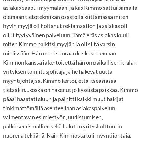
asiakas saapui myymälään, ja kas Kimmo sattui samalla
olemaan tietotekniikan osastolla kiittämässä miten
hyvin myyjä oli hoitanut reklamaation ja asiakas oli
ollut tyytyväinen palveluun. Tämä eräs asiakas kuuli
miten Kimmo palkitsi myyjän ja oli siitä varsin
mielissään. Hän meni suoraan keskustelemaan
Kimmon kanssa ja kertoi, että hän on paikallisen it-alan
yrityksen toimitusjohtaja ja he hakevat uutta
myyntijohtajaa. Kimmo kertoi, että itseasiassa
tietääkin…koska on hakenut jo kyseistä paikkaa. Kimmo
pääsi haastatteluun ja päihitti kaikki muut hakijat
tinkimättömällä asenteellaan asiakaspalvelun,
valmentavan esimiestyön, uudistumisen,
palkitsemismallien sekä halutun yrityskulttuurin
nuorena tekijänä. Näin Kimmosta tuli myyntijohtaja.