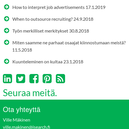
How to interpret job advertisements
17.1.2019
When to outsource recruiting?
24.9.2018
Työn merkilliset merkitykset
30.8.2018
Miten saamme ne parhaat osaajat kiinnostumaan meistä?
11.5.2018
Kuunteleminen on kultaa
23.1.2018
Seuraa meitä.
Ota yhteyttä
Ville Mäkinen
ville.makinen@isearch.fi