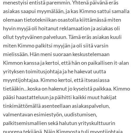
menestyisi entistä paremmin. Yhtenä päivänä eräs
asiakas saapui myymälään, ja kas Kimmo sattui samalla
olemaan tietotekniikan osastolla kiittämässä miten
hyvin myyjä oli hoitanut reklamaation ja asiakas oli
ollut tyytyväinen palveluun. Tämä eräs asiakas kuuli
miten Kimmo palkitsi myyjän ja oli siitä varsin
mielissään. Hän meni suoraan keskustelemaan
Kimmon kanssa ja kertoi, että hän on paikallisen it-alan
yrityksen toimitusjohtaja ja he hakevat uutta
myyntijohtajaa. Kimmo kertoi, että itseasiassa
tietääkin…koska on hakenut jo kyseistä paikkaa. Kimmo
pääsi haastatteluun ja päihitti kaikki muut hakijat
tinkimättömällä asenteellaan asiakaspalvelun,
valmentavan esimiestyön, uudistumisen,
palkitsemismallien sekä halutun yrityskulttuurin
nuorena tekijänä. Näin Kimmosta tuli myyntijohtaja.