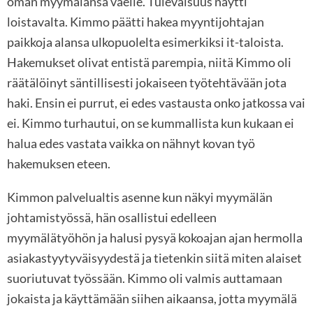
oman myymälänsä väelle. Tulevaisuus näytti
loistavalta. Kimmo päätti hakea myyntijohtajan
paikkoja alansa ulkopuolelta esimerkiksi it-taloista.
Hakemukset olivat entistä parempia, niitä Kimmo oli
räätälöinyt säntillisesti jokaiseen työtehtävään jota
haki. Ensin ei purrut, ei edes vastausta onko jatkossa vai
ei. Kimmo turhautui, on se kummallista kun kukaan ei
halua edes vastata vaikka on nähnyt kovan työ
hakemuksen eteen.
Kimmon palvelualtis asenne kun näkyi myymälän
johtamistyössä, hän osallistui edelleen
myymälätyöhön ja halusi pysyä kokoajan ajan hermolla
asiakastyytyväisyydestä ja tietenkin siitä miten alaiset
suoriutuvat työssään. Kimmo oli valmis auttamaan
jokaista ja käyttämään siihen aikaansa, jotta myymälä