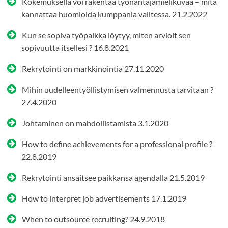
Kokemuksella voi rakentaa työnantajamielikuvaa – mitä
kannattaa huomioida kumppania valitessa.
21.2.2022
Kun se sopiva työpaikka löytyy, miten arvioit sen
sopivuutta itsellesi ?
16.8.2021
Rekrytointi on markkinointia
27.11.2020
Mihin uudelleentyöllistymisen valmennusta tarvitaan ?
27.4.2020
Johtaminen on mahdollistamista
3.1.2020
How to define achievements for a professional profile ?
22.8.2019
Rekrytointi ansaitsee paikkansa agendalla
21.5.2019
How to interpret job advertisements
17.1.2019
When to outsource recruiting?
24.9.2018