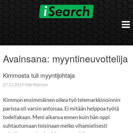
Skip
to
content
Etusivu
Työnantajalle
Avainsana:
myyntineuvottelija
iSearch Direct
Konsultointi
iSearch Superior
Kimmosta tuli myyntijohtaja
iSearch HR ja HRD kumppanuuspalvelut
iSearch
iSearch Chief Executive
iSearch Boost
27.11.2014
Ville Mäkinen
Ihmiset
Räätälöidyt hakupalvelut
In English
Kimmon ensimmäinen oikea työ telemarkkinoinnin
Hogan arviointimenetelmät
In Brief
parissa oli varsin antoisaa. Ei mitään helppoa työtä
todellakaan. Meni aikansa ennen kuin hän oppi
suhtautumaan toisinaan melko vihamielisesti