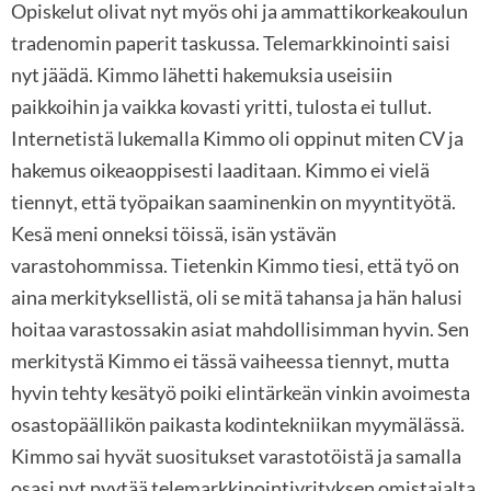
Opiskelut olivat nyt myös ohi ja ammattikorkeakoulun
tradenomin paperit taskussa. Telemarkkinointi saisi
nyt jäädä. Kimmo lähetti hakemuksia useisiin
paikkoihin ja vaikka kovasti yritti, tulosta ei tullut.
Internetistä lukemalla Kimmo oli oppinut miten CV ja
hakemus oikeaoppisesti laaditaan. Kimmo ei vielä
tiennyt, että työpaikan saaminenkin on myyntityötä.
Kesä meni onneksi töissä, isän ystävän
varastohommissa. Tietenkin Kimmo tiesi, että työ on
aina merkityksellistä, oli se mitä tahansa ja hän halusi
hoitaa varastossakin asiat mahdollisimman hyvin. Sen
merkitystä Kimmo ei tässä vaiheessa tiennyt, mutta
hyvin tehty kesätyö poiki elintärkeän vinkin avoimesta
osastopäällikön paikasta kodintekniikan myymälässä.
Kimmo sai hyvät suositukset varastotöistä ja samalla
osasi nyt pyytää telemarkkinointiyrityksen omistajalta