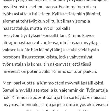
hyvät suositukset mukaansa. Ensimmäinen oikea
työhaastattelu tuli eteen. Kyllä se tietenkin jännitti,
aiemmat tehtävät kun oli tullut ilman isompia
haastatteluja, mutta nyt oli paikalla
rekrytointiyrityksen konsulttikin. Kimmo kaivoi
alitajunnastaan vahvuutensa, minä osaan myydä ja
valmentaa. Ne hän löi pöytään ja selvisi vielä hyvin
persoonallisuustestauksista, jotka vahvensivat
työnantajan ja konsultin näkemystä, että tässä
miehessä on potentiaalia. Kimmo sai tuon paikan.
Meni pari vuotta ja Kimmo eteni myymäläpäälliköksi.
Samalla hyvällä asenteella kun aiemminkin. Työnantaja
näki Kimmossa potentiaalia ja hän sai käydä erilaisissa
myyntivalmennuksissa ja järjesti niitä myös aktiivisesti