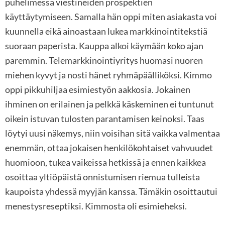
puhelimessa viestineiden prospektien
käyttäytymiseen. Samalla hän oppi miten asiakasta voi
kuunnella eikä ainoastaan lukea markkinointitekstiä
suoraan paperista. Kauppa alkoi käymään koko ajan
paremmin. Telemarkkinointiyritys huomasi nuoren
miehen kyvyt ja nosti hänet ryhmäpäälliköksi. Kimmo
oppi pikkuhiljaa esimiestyön aakkosia. Jokainen
ihminen on erilainen ja pelkkä käskeminen ei tuntunut
oikein istuvan tulosten parantamisen keinoksi. Taas
löytyi uusi näkemys, niin voisihan sitä vaikka valmentaa
enemmän, ottaa jokaisen henkilökohtaiset vahvuudet
huomioon, tukea vaikeissa hetkissä ja ennen kaikkea
osoittaa yltiöpäistä onnistumisen riemua tulleista
kaupoista yhdessä myyjän kanssa. Tämäkin osoittautui
menestysreseptiksi. Kimmosta oli esimieheksi.