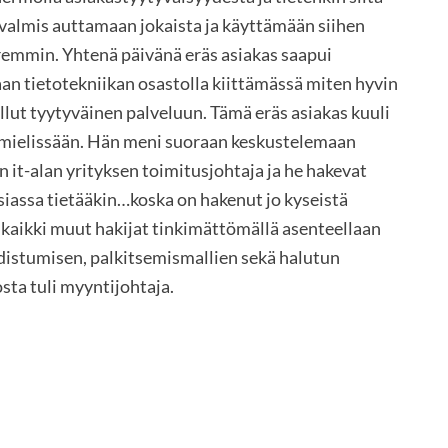
 valmis auttamaan jokaista ja käyttämään siihen
remmin. Yhtenä päivänä eräs asiakas saapui
n tietotekniikan osastolla kiittämässä miten hyvin
ollut tyytyväinen palveluun. Tämä eräs asiakas kuuli
in mielissään. Hän meni suoraan keskustelemaan
n it-alan yrityksen toimitusjohtaja ja he hakevat
siassa tietääkin…koska on hakenut jo kyseistä
 kaikki muut hakijat tinkimättömällä asenteellaan
distumisen, palkitsemismallien sekä halutun
sta tuli myyntijohtaja.