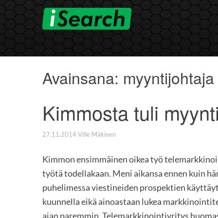
Skip
to
content
Avainsana:
myyntijohtaja
Kimmosta tuli myynti
27.11.2014
Ville Mäkinen
Kimmon ensimmäinen oikea työ telemarkkinoinni
työtä todellakaan. Meni aikansa ennen kuin hä
puhelimessa viestineiden prospektien käyttäyt
kuunnella eikä ainoastaan lukea markkinointit
ajan paremmin. Telemarkkinointiyritys huomas