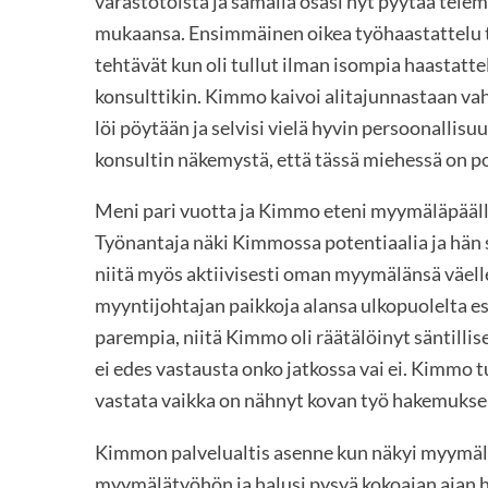
varastotöistä ja samalla osasi nyt pyytää tele
mukaansa. Ensimmäinen oikea työhaastattelu tul
tehtävät kun oli tullut ilman isompia haastattel
konsulttikin. Kimmo kaivoi alitajunnastaan v
löi pöytään ja selvisi vielä hyvin persoonallis
konsultin näkemystä, että tässä miehessä on p
Meni pari vuotta ja Kimmo eteni myymäläpäälli
Työnantaja näki Kimmossa potentiaalia ja hän s
niitä myös aktiivisesti oman myymälänsä väelle
myyntijohtajan paikkoja alansa ulkopuolelta es
parempia, niitä Kimmo oli räätälöinyt säntillise
ei edes vastausta onko jatkossa vai ei. Kimmo 
vastata vaikka on nähnyt kovan työ hakemukse
Kimmon palvelualtis asenne kun näkyi myymälä
myymälätyöhön ja halusi pysyä kokoajan ajan he