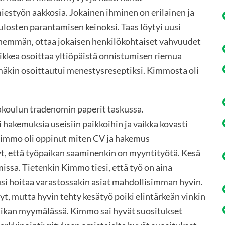
iestyön aakkosia. Jokainen ihminen on erilainen ja
ulosten parantamisen keinoksi. Taas löytyi uusi
enemmän, ottaa jokaisen henkilökohtaiset vahvuudet
aikkea osoittaa yltiöpäistä onnistumisen riemua
mäkin osoittautui menestysreseptiksi. Kimmosta oli
akoulun tradenomin paperit taskussa.
 hakemuksia useisiin paikkoihin ja vaikka kovasti
la Kimmo oli oppinut miten CV ja hakemus
yt, että työpaikan saaminenkin on myyntityötä. Kesä
ssa. Tietenkin Kimmo tiesi, että työ on aina
lusi hoitaa varastossakin asiat mahdollisimman hyvin.
t, mutta hyvin tehty kesätyö poiki elintärkeän vinkin
iikan myymälässä. Kimmo sai hyvät suositukset