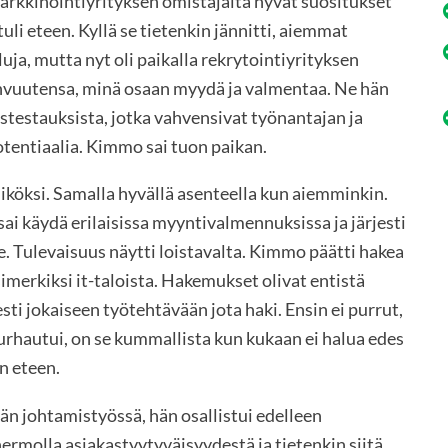
markkinointiyrityksen omistajalta hyvät suositukset
i eteen. Kyllä se tietenkin jännitti, aiemmat
uja, mutta nyt oli paikalla rekrytointiyrityksen
ahvuutensa, minä osaan myydä ja valmentaa. Ne hän
uustestauksista, jotka vahvensivat työnantajan ja
otentiaalia. Kimmo sai tuon paikan.
köksi. Samalla hyvällä asenteella kun aiemminkin.
ai käydä erilaisissa myyntivalmennuksissa ja järjesti
. Tulevaisuus näytti loistavalta. Kimmo päätti hakea
imerkiksi it-taloista. Hakemukset olivat entistä
sti jokaiseen työtehtävään jota haki. Ensin ei purrut,
turhautui, on se kummallista kun kukaan ei halua edes
n eteen.
n johtamistyössä, hän osallistui edelleen
rmolla asiakastyytyväisyydestä ja tietenkin siitä