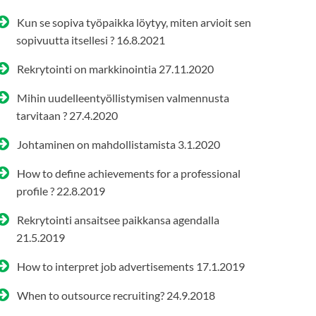
Kun se sopiva työpaikka löytyy, miten arvioit sen
sopivuutta itsellesi ?
16.8.2021
Rekrytointi on markkinointia
27.11.2020
Mihin uudelleentyöllistymisen valmennusta
tarvitaan ?
27.4.2020
Johtaminen on mahdollistamista
3.1.2020
How to define achievements for a professional
profile ?
22.8.2019
Rekrytointi ansaitsee paikkansa agendalla
21.5.2019
How to interpret job advertisements
17.1.2019
When to outsource recruiting?
24.9.2018