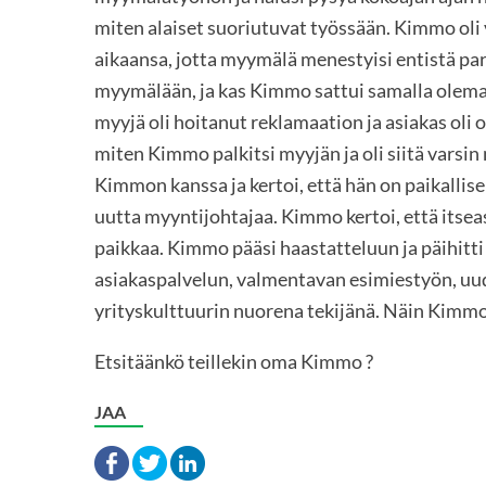
miten alaiset suoriutuvat työssään. Kimmo oli
aikaansa, jotta myymälä menestyisi entistä pa
myymälään, ja kas Kimmo sattui samalla olemaa
myyjä oli hoitanut reklamaation ja asiakas oli 
miten Kimmo palkitsi myyjän ja oli siitä vars
Kimmon kanssa ja kertoi, että hän on paikallise
uutta myyntijohtajaa. Kimmo kertoi, että itsea
paikkaa. Kimmo pääsi haastatteluun ja päihitti
asiakaspalvelun, valmentavan esimiestyön, uu
yrityskulttuurin nuorena tekijänä. Näin Kimmo
Etsitäänkö teillekin oma Kimmo ?
JAA