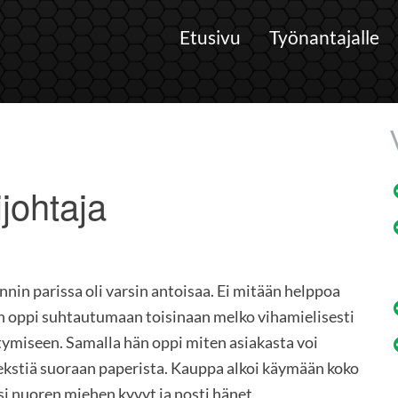
Etusivu
Työnantajalle
johtaja
n parissa oli varsin antoisaa. Ei mitään helppoa
n oppi suhtautumaan toisinaan melko vihamielisesti
ymiseen. Samalla hän oppi miten asiakasta voi
ekstiä suoraan paperista. Kauppa alkoi käymään koko
i nuoren miehen kyvyt ja nosti hänet