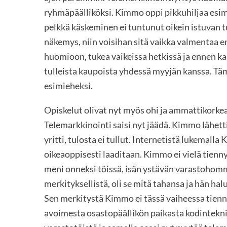
ryhmäpäälliköksi. Kimmo oppi pikkuhiljaa esim
pelkkä käskeminen ei tuntunut oikein istuvan t
näkemys, niin voisihan sitä vaikka valmentaa 
huomioon, tukea vaikeissa hetkissä ja ennen k
tulleista kaupoista yhdessä myyjän kanssa. Tä
esimieheksi.
Opiskelut olivat nyt myös ohi ja ammattikorke
Telemarkkinointi saisi nyt jäädä. Kimmo lähetti
yritti, tulosta ei tullut. Internetistä lukemal
oikeaoppisesti laaditaan. Kimmo ei vielä tienn
meni onneksi töissä, isän ystävän varastohommi
merkityksellistä, oli se mitä tahansa ja hän ha
Sen merkitystä Kimmo ei tässä vaiheessa tienny
avoimesta osastopäällikön paikasta kodintekn