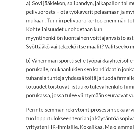
a) Sovi jääkiekon, salibandyn, jalkapallon tai 
pelivuorosta – ota työkaverit pelaamaan ja myö
mukaan. Tunnin pelivuoro kertoo enemmän totu
Kohteliaisuudet unohdetaan kun
myyntihenkilön luontainen voittajanvaisto astu
Syöttääkö vai tekeekö itse maalit? Valitseeko 
b) Vähemmän sporttiselle työpaikkayhteisölle s
porukalle, mukaanlukien sen kandidaatin jonka
tuhansia tunteja yhdessä töitä ja tuoda firma
totuudet toistuvat, istuuko tuleva henkilö tiimi
porukassa, jossa tulee viihtymään seuraavat v
Perinteisemmän rekrytointiprosessin sekä arvi
tuo lopputulokseen teoriaa ja käytäntöä sopival
yritysten HR-ihmisille. Kokeilkaa. Me olemme k