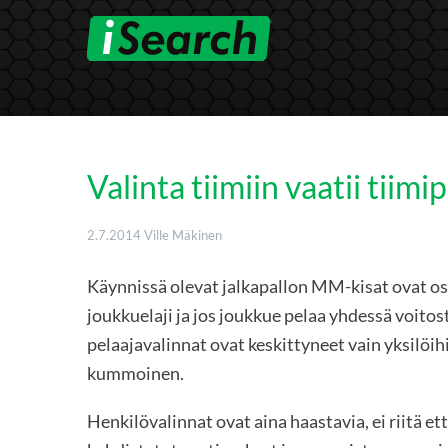
Skip
to
content
Valinta tiimiin vaatii tiimip
2.7.2014
Ville Mäkinen
Käynnissä olevat jalkapallon MM-kisat ovat oso
joukkuelaji ja jos joukkue pelaa yhdessä voitost
pelaajavalinnat ovat keskittyneet vain yksilöihi
kummoinen.
Henkilövalinnat ovat aina haastavia, ei riitä et