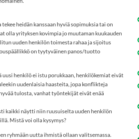
inomainen.
ja tekee heidän kanssaan hyviä sopimuksia tai on
vat olla yrityksen kovimpia jo muutaman kuukauden
litun uuden henkilön toimesta rahaa ja sijoitus
alouspäällikkö on tyytyväinen panos/tuotto
tä uusi henkilö ei istu porukkaan, henkilökemiat eivät
uleekin uudenlaisia haasteita, jopa konflikteja
 hyvää tulosta, vanhat työntekijät eivät enää
i kaikki näytti niin ruusuiselta uuden henkilön
illä. Mistä voi olla kysymys?
een ryhmään uutta ihmistä ollaan valitsemassa.