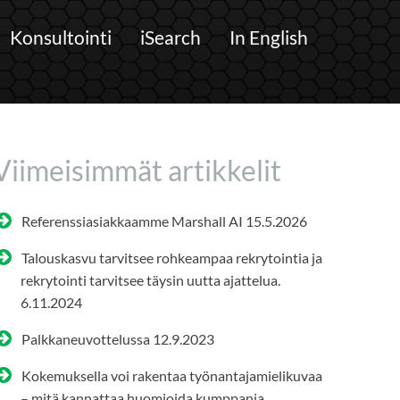
Konsultointi
iSearch
In English
Viimeisimmät artikkelit
Referenssiasiakkaamme Marshall AI
15.5.2026
Talouskasvu tarvitsee rohkeampaa rekrytointia ja
rekrytointi tarvitsee täysin uutta ajattelua.
6.11.2024
Palkkaneuvottelussa
12.9.2023
Kokemuksella voi rakentaa työnantajamielikuvaa
– mitä kannattaa huomioida kumppania