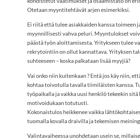
kohdistetut vaatimukset ja osaamistaso on er
Otetaan myyntitehtävät arjen esimerkiksi.
Ei riitä että tulee asiakkaiden kanssa toimeen 
myynnillisesti vahva peluri. Myyntulokset voi
päästä työn aloittamisesta. Yritykseen tulee va
rekrytointiin on ollut kannattava. Yrityksen t
suhteeseen – koska palkataan lisää myyjiä?
Vai onko niin kuitenkaan ? Entä jos käy niin, et
kohtaa toivotulla tavalla tiimiläisten kanssa. T
työpaikalla ja vaikka uusi henkilö tekeekin sitä
motivoidukaan totutusti.
Kokonaistulos heikkenee vaikka lähtökohtaisest
tuomalla kovalla draivilla ja tekemisen meining
Valintavaiheessa unohdetaan usein se, millais