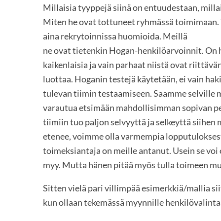
Millaisia tyyppejä siinä on entuudestaan, mill
Miten he ovat tottuneet ryhmässä toimimaan. Tä
aina rekrytoinnissa huomioida. Meillä
ne ovat tietenkin Hogan-henkilöarvoinnit. On
kaikenlaisia ja vain parhaat niistä ovat riittävä
luottaa. Hoganin testejä käytetään, ei vain ha
tulevan tiimin testaamiseen. Saamme selville m
varautua etsimään mahdollisimman sopivan p
tiimiin tuo paljon selvyyttä ja selkeyttä siihe
etenee, voimme olla varmempia lopputuloksesta
toimeksiantaja on meille antanut. Usein se voi o
myy. Mutta hänen pitää myös tulla toimeen mu
Sitten vielä pari villimpää esimerkkiä/mallia si
kun ollaan tekemässä myynnille henkilövalinta