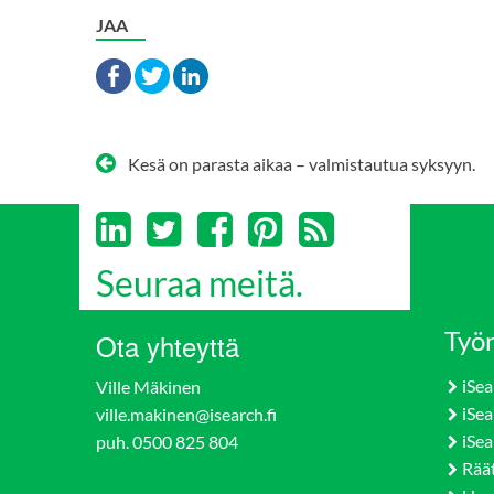
JAA
Artikkelien
Kesä on parasta aikaa – valmistautua syksyyn.
selaus
Seuraa meitä.
Työn
Ota yhteyttä
iSea
Ville Mäkinen
iSea
ville.makinen@isearch.fi
iSea
puh. 0500 825 804
Rää