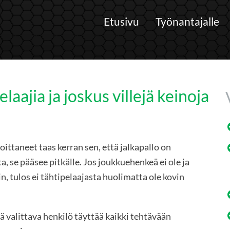
Etusivu
Työnantajalle
elaajia ja joskus villejä keinoja
ittaneet taas kerran sen, että jalkapallo on
a, se pääsee pitkälle. Jos joukkuehenkeä ei ole ja
n, tulos ei tähtipelaajasta huolimatta ole kovin
tä valittava henkilö täyttää kaikki tehtävään