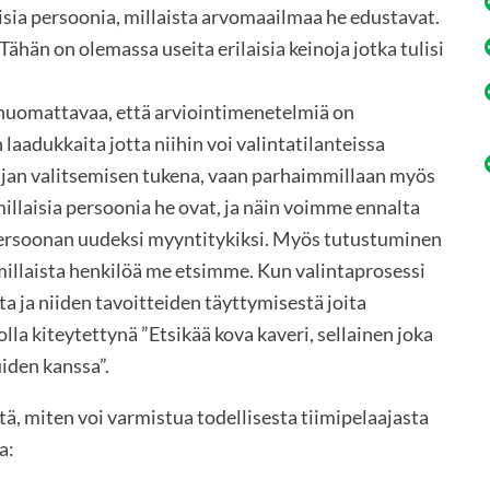
aisia persoonia, millaista arvomaailmaa he edustavat.
hän on olemassa useita erilaisia keinoja jotka tulisi
 huomattavaa, että arviointimenetelmiä on
n laadukkaita jotta niihin voi valintatilanteissa
kijan valitsemisen tukena, vaan parhaimmillaan myös
illaisia persoonia he ovat, ja näin voimme ennalta
ersoonan uudeksi myyntitykiksi. Myös tutustuminen
n millaista henkilöä me etsimme. Kun valintaprosessi
 ja niiden tavoitteiden täyttymisestä joita
lla kiteytettynä ”Etsikää kova kaveri, sellainen joka
iden kanssa”.
itä, miten voi varmistua todellisesta tiimipelaajasta
a: