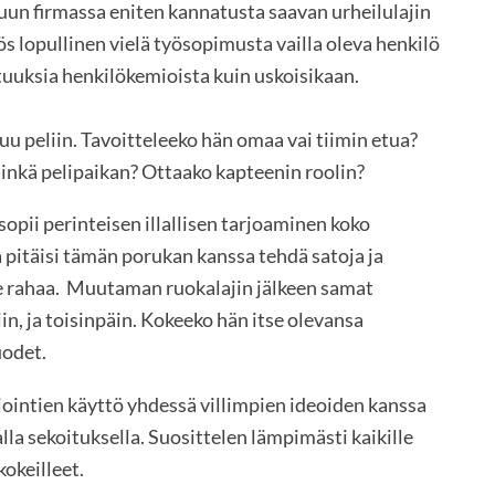
muun firmassa eniten kannatusta saavan urheilulajin
s lopullinen vielä työsopimusta vailla oleva henkilö
uksia henkilökemioista kuin uskoisikaan.
u peliin. Tavoitteleeko hän omaa vai tiimin etua?
minkä pelipaikan? Ottaako kapteenin roolin?
opii perinteisen illallisen tarjoaminen koko
 pitäisi tämän porukan kanssa tehdä satoja ja
lle rahaa. Muutaman ruokalajin jälkeen samat
in, ja toisinpäin. Kokeeko hän itse olevansa
uodet.
ointien käyttö yhdessä villimpien ideoiden kanssa
la sekoituksella. Suosittelen lämpimästi kaikille
okeilleet.