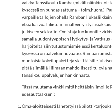
vaikka Tanssikoulu Ramba (mikäli näinkin loista
kyseessä on puhdas sattuma – toim.huom.). Park
varpaille tallojien ohella Ramban liukasliikkei
etsiä kasvua liiketoiminnalleen yritysasiakkais
julkiseen sektoriin. Omistaja luo kunnille virk
samalla uudentyyppisen Hytkytys- ja Vatkaus – 
harjoiteltaisiin tutustumismielessä kertaluonto
kyseessä on palveluinnovaatio, Ramban omistaja
muotoisia kokeilupaketteja yksittäisille julkis
pitää silmällä Hilmaan mahdollisesti tulevia 
tanssikoulupalvelujen hankinnasta.
Tässä muutama vinkki mitä heittäisin ilmoille
edesauttaakseni:
Oma-aloitteisesti lähetetyissä pilotti-tarjouksi