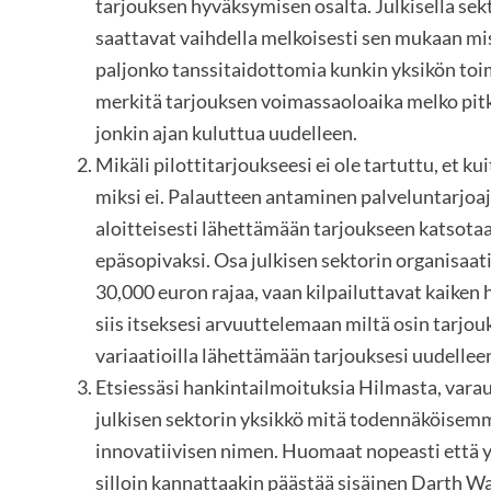
tarjouksen hyväksymisen osalta. Julkisella sek
saattavat vaihdella melkoisesti sen mukaan mi
paljonko tanssitaidottomia kunkin yksikön toim
merkitä tarjouksen voimassaoloaika melko pitkäk
jonkin ajan kuluttua uudelleen.
Mikäli pilottitarjoukseesi ei ole tartuttu, et k
miksi ei. Palautteen antaminen palveluntarjoaja
aloitteisesti lähettämään tarjoukseen katsotaa
epäsopivaksi. Osa julkisen sektorin organisaat
30,000 euron rajaa, vaan kilpailuttavat kaiken
siis itseksesi arvuuttelemaan miltä osin tarjouk
variaatioilla lähettämään tarjouksesi uudellee
Etsiessäsi hankintailmoituksia Hilmasta, varau
julkisen sektorin yksikkö mitä todennäköisemm
innovatiivisen nimen. Huomaat nopeasti että yk
silloin kannattaakin päästää sisäinen Darth W