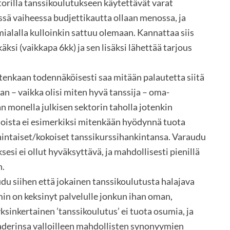
torilla tanssikoulutukseen käytettävät varat
ssä vaiheessa budjettikautta ollaan menossa, ja
ialalla kulloinkin sattuu olemaan. Kannattaa siis
si (vaikkapa 6kk) ja sen lisäksi lähettää tarjous
uitenkaan todennäköisesti saa mitään palautetta siitä
n – vaikka olisi miten hyvä tanssija – oma-
n monella julkisen sektorin taholla jotenkin
ioista ei esimerkiksi mitenkään hyödynnä tuota
 hintaiset/kokoiset tanssikurssihankintansa. Varaudu
sesi ei ollut hyväksyttävä, ja mahdollisesti pienillä
n.
du siihen että jokainen tanssikoulutusta halajava
in on keksinyt palvelulle jonkun ihan oman,
sinkertainen ’tanssikoulutus’ ei tuota osumia, ja
aderinsa valloilleen mahdollisten synonyymien