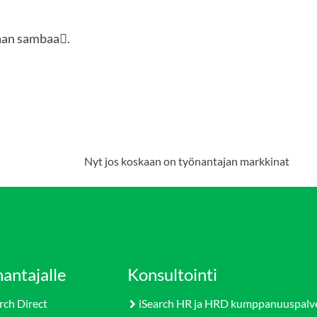
aan sambaa
.

Nyt jos koskaan on työnantajan markkinat
antajalle
Konsultointi
rch Direct
iSearch HR ja HRD kumppanuuspalv