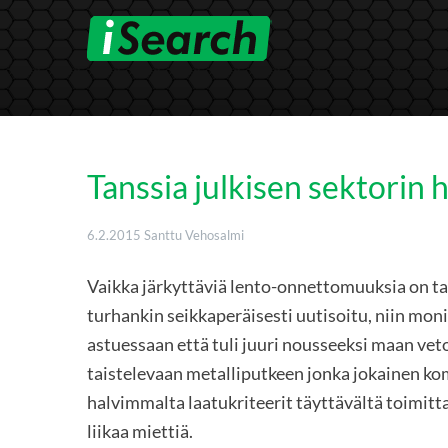
Skip
to
content
Tanssia julkisen sektorin
6.2.2015
Santtu Vehosalmi
Vaikka järkyttäviä lento-onnettomuuksia on taa
turhankin seikkaperäisesti uutisoitu, niin mon
astuessaan että tuli juuri nousseeksi maan v
taistelevaan metalliputkeen jonka jokainen kom
halvimmalta laatukriteerit täyttävältä toimitt
liikaa miettiä.