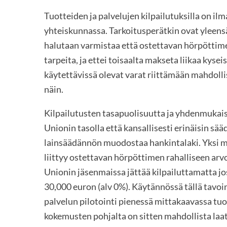
Tuotteiden ja palvelujen kilpailutuksilla on il
yhteiskunnassa. Tarkoitusperätkin ovat yleens
halutaan varmistaa että ostettavan hörpöttimen
tarpeita, ja ettei toisaalta makseta liikaa kyse
käytettävissä olevat varat riittämään mahd
näin.
Kilpailutusten tasapuolisuutta ja yhdenmukai
Unionin tasolla että kansallisesti erinäisin sää
lainsäädännön muodostaa hankintalaki. Yksi mo
liittyy ostettavan hörpöttimen rahalliseen ar
Unionin jäsenmaissa jättää kilpailuttamatta jos
30,000 euron (alv 0%). Käytännössä tällä tavo
palvelun pilotointi pienessä mittakaavassa tuoh
kokemusten pohjalta on sitten mahdollista laa