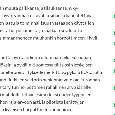
man muuta paikkansa ja tilauksensa nyky-
ä hyvin ymmärrettävät ja sinänsä kannatettavat:
 laatu ja toiminnallisuus vastaa sen käyttäjien
isestä hörpöttimestä ja saadaan sitä kautta
ollisimman moneen muuhunkin hörpöttimeen. Hyvä
suutta pyritään kontrolloimaan sekä Euroopan
döksin ja pykälin. Suomessa tältä osin keskeisen
nelle pienyritykselle merkittävä pykälä EU-tasolla
voon. Julkisen sektorin hankinnat voidaan Euroopan
 tarvitun hörpöttimen rahallinen arvo jää alle
in mahdollistetaan esimerkiksi uudentyyppisen
on raja-arvoon asti, ja pilotista kerättyjen
tia kyseisen hörpöttimen varsinainen