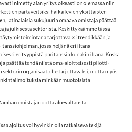
vasti nimetty alan yritys oikeasti on olemassa niin
ettien partaveitsiksi haikailevien yksittäisten
nen, latinalaisia sukujuuria omaava omistaja päättää
ta ja julkisesta sektorista. Keskittykäämme tässä
istäytymistoimintana tarjottavaksi trendikkään ja
tanssiohjelman, jossa neljänä eri iltana
isesti erityyppistä paritanssia kunakin iltana. Koska
 päättää tehdä niistä oma-aloitteisesti pilotti-
en sektorin organisaatoille tarjottavaksi, mutta myös
hankintailmoituksia minkään muotoisista
 Ramban omistajan uutta aluevaltausta
ssa ajoitus voi hyvinkin olla ratkaiseva tekijä