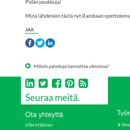
Pidän peukkuja!
Minä lähdenkin tästä nyt Rambaan opettelem
JAA
Artikkelien
Milloin palveluja kannattaa ulkoistaa?
selaus
Seuraa meitä.
Työn
Ota yhteyttä
iSea
Ville Mäkinen