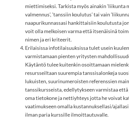
miettimiseksi. Tarkista myös ainakin ’liikunta m
valmennus’, ’tanssiin koulutus’ tai vain ’liikun
naapurikunnassasi hankittaisiin koulutusta jon
voit olla melkoisen varma että itsenäisinä toim
nimen ja eri kriteerit.
Erilaisissa infotilaisuuksissa tulet usein kuulem
varmistamaan pienten yritysten mahdollisuudet
Käytäntö tulee kuitenkin osoittamaan mielenki
resursseiltaan suurempia tanssisalonkeja suos
lukuisten, suurinumeroisten referenssien main
tanssikursseista, edellytykseen varmistaa että 
oma tietokone ja nettiyhteys jotta he voivat k
vaatimukseen omalla kustannuksellasi/ajallasi 
ilman paria kurssille ilmoittautuvalle.