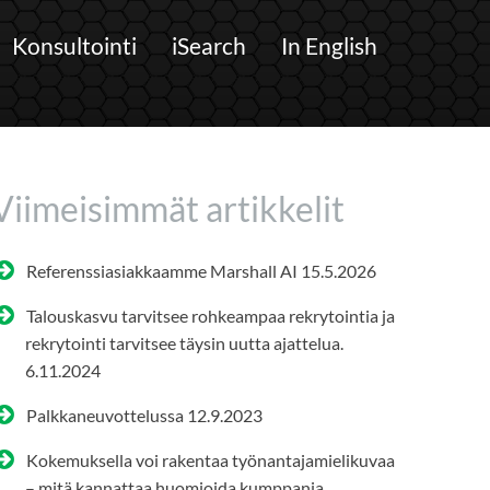
Konsultointi
iSearch
In English
Viimeisimmät artikkelit
Referenssiasiakkaamme Marshall AI
15.5.2026
Talouskasvu tarvitsee rohkeampaa rekrytointia ja
rekrytointi tarvitsee täysin uutta ajattelua.
6.11.2024
Palkkaneuvottelussa
12.9.2023
Kokemuksella voi rakentaa työnantajamielikuvaa
– mitä kannattaa huomioida kumppania