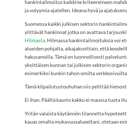
hankintailmoitus kaikkine kriteereineen mahdol
ja volyymia ajatellen. Ideana hyvä ja ajatuksen
Suomessa kaikki julkisen sektorin hankintailmoi
ylittävät hankinnat jotka on avattava tarjouski
Hilmasta
. Hilmassa hankintailmoituksia voi e
alueiden pohjalta, aikajaksoittain, että koodei
hakusanoilla. Tämä on luonnollisesti palvelunt
yksittäisen kunnan tai julkisen sektorin organ
esimerkiksi kunkin tahon omilta verkkosivuilta
Tämä kilpailutustouhuhan siis pelittää hienosti
Ei ihan. Päältä kaunis kakku ei maussa tuota ih
Yritän valaista käytännön tilannetta hypotee
kauas omalta mukavuusalueeltani, otetaan esim