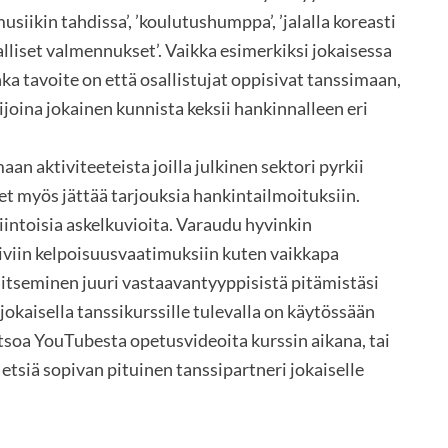
usiikin tahdissa’, ’koulutushumppa’, ’jalalla koreasti
nalliset valmennukset’. Vaikka esimerkiksi jokaisessa
ka tavoite on että osallistujat oppisivat tanssimaan,
ijoina jokainen kunnista keksii hankinnalleen eri
aan aktiviteeteista joilla julkinen sektori pyrkii
 myös jättää tarjouksia hankintailmoituksiin.
intoisia askelkuvioita. Varaudu hyvinkin
iviin kelpoisuusvaatimuksiin kuten vaikkapa
itseminen juuri vastaavantyyppisistä pitämistäsi
jokaisella tanssikurssille tulevalla on käytössään
atsoa YouTubesta opetusvideoita kurssin aikana, tai
etsiä sopivan pituinen tanssipartneri jokaiselle