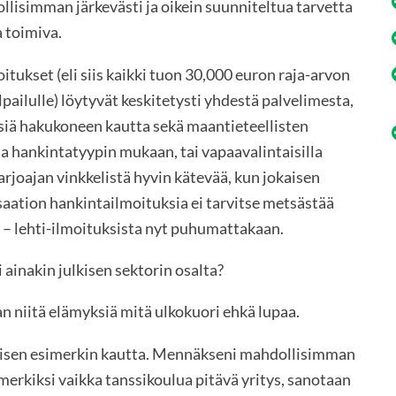
lisimman järkevästi ja oikein suunniteltua tarvetta
a toimiva.
tukset (eli siis kaikki tuon 30,000 euron raja-arvon
lpailulle) löytyvät keskitetysti yhdestä palvelimesta,
tsiä hakukoneen kautta sekä maantieteellisten
lla hankintatyypin mukaan, tai vapaavalintaisilla
arjoajan vinkkelistä hyvin kätevää, kun jokaisen
isaation hankintailmoituksia ei tarvitse metsästää
 – lehti-ilmoituksista nyt puhumattakaan.
 ainakin julkisen sektorin osalta?
an niitä elämyksiä mitä ulkokuori ehkä lupaa.
ttisen esimerkin kautta. Mennäkseni mahdollisimman
erkiksi vaikka tanssikoulua pitävä yritys, sanotaan