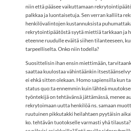
niin että pääsee vaikuttamaan rekrytointipäätö
palkkaa ja luontaisetuja. Sen verran kalliita r
henkilövalintojen kustannuksista puhumattaka
rekrytointipäätöstä syytä miettiä tarkkaan ja 
eteenne ruudulle eväitä siihen tilanteeseen, k
tarpeelliselta. Onko niin todella?
Suosittelisin ihan ensin miettimään, tarvitaank
saattaa kuulostaa vähintäänkin itsestäänselv
ei ehkä sitten olekaan. Homo sapiensilla kun t
status quo:ta ennemmin kuin lähteä muutoksen t
työntekijä on tehtävänsä jättämässä, menee aut
rekrytoimaan uutta henkilöä ns. samaan muottii
ruutuinen pikkutakki heilahtaen pyytäisin aik
ko. tehtävän tuotokselle varmasti yhä tilausta
se näkyisi asiakkaille? Entä muille sidosryhmil