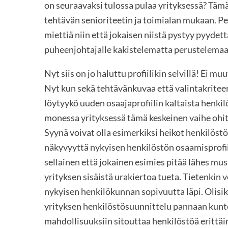
on seuraavaksi tulossa pulaa yrityksessä? Tämä
tehtävän senioriteetin ja toimialan mukaan. Pe
miettiä niin että jokaisen niistä pystyy pyydett
puheenjohtajalle kakistelematta perustelemaa
Nyt siis on jo haluttu profiilikin selvillä! Ei m
Nyt kun sekä tehtävänkuvaa että valintakriteere
löytyykö uuden osaajaprofiilin kaltaista henkilö
monessa yrityksessä tämä keskeinen vaihe ohit
Syynä voivat olla esimerkiksi heikot henkilöstöp
näkyvyyttä nykyisen henkilöstön osaamisprofiilei
sellainen että jokainen esimies pitää lähes mus
yrityksen sisäistä urakiertoa tueta. Tietenkin vo
nykyisen henkilökunnan sopivuutta läpi. Olisi
yrityksen henkilöstösuunnittelu pannaan kun
mahdollisuuksiin sitouttaa henkilöstöä erittäin