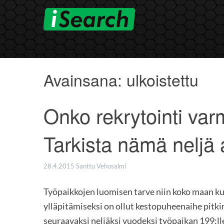
Skip
to
content
Avainsana:
ulkoistettu
Onko rekrytointi varm
Tarkista nämä neljä 
28.4.2015
Santtu Vehosalmi
Työpaikkojen luomisen tarve niin koko maan kui
ylläpitämiseksi on ollut kestopuheenaihe pitk
seuraavaksi neljäksi vuodeksi työpaikan 199: