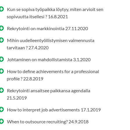
Kun se sopiva työpaikka löytyy, miten arvioit sen
sopivuutta itsellesi ?
16.8.2021
Rekrytointi on markkinointia
27.11.2020
Mihin uudelleentyöllistymisen valmennusta
tarvitaan ?
27.4.2020
Johtaminen on mahdollistamista
3.1.2020
How to define achievements for a professional
profile ?
22.8.2019
Rekrytointi ansaitsee paikkansa agendalla
21.5.2019
How to interpret job advertisements
17.1.2019
When to outsource recruiting?
24.9.2018