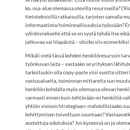
ko. osa-alue olemassa olevilla resursseilla? Ol
tietoteknisillä ratkaisuilla, tarjoten samalla 
informaatiota/toiminnallisuuksia työssään? Ent
ydinbisnekselle että se on syytä tehdä itse eik
jatkuvaa vai tilapäistä – olisiko siis esimerki
Mikäli vielä tässä kohden henkilöresurssin tarv
työnkuvan laita – vastaako se yrityksen lähitul
tarkoituskin olla copy-paste viisi vuotta sitte
vastuualueita, toiminnan mittareita sun muuta
henkilön kohdalla myös olemassa olevan henki
varmasti ennen kuin tehtävään on henkilöä val
yhtiön visioon/strategiaan: mahdollistaako s
kehittymisen toivottuun suuntaan? Vastaavatko
asetettuja odotuksia? Jos kyseessä on jo olem