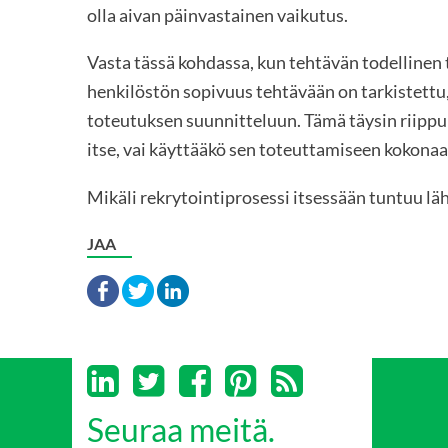
olla aivan päinvastainen vaikutus.
Vasta tässä kohdassa, kun tehtävän todellinen t
henkilöstön sopivuus tehtävään on tarkistettu,
toteutuksen suunnitteluun. Tämä täysin riippu
itse, vai käyttääkö sen toteuttamiseen kokonaan
Mikäli rekrytointiprosessi itsessään tuntuu läh
JAA
Seuraa meitä.