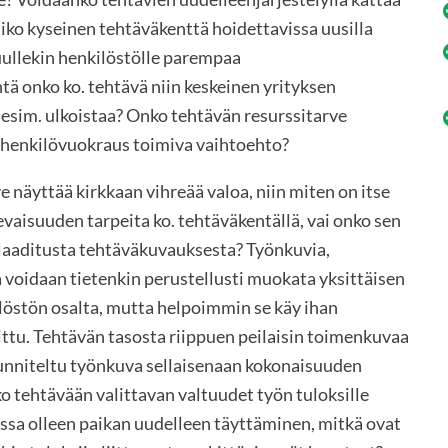
isiko kyseinen tehtäväkenttä hoidettavissa uusilla
muullekin henkilöstölle parempaa
ä onko ko. tehtävä niin keskeinen yrityksen
ä esim. ulkoistaa? Onko tehtävän resurssitarve
ksi henkilövuokraus toimiva vaihtoehto?
e näyttää kirkkaan vihreää valoa, niin miten on itse
evaisuuden tarpeita ko. tehtäväkentällä, vai onko sen
n laaditusta tehtäväkuvauksesta? Työnkuvia,
 voidaan tietenkin perustellusti muokata yksittäisen
löstön osalta, mutta helpoimmin se käy ihan
ittu. Tehtävän tasosta riippuen peilaisin toimenkuvaa
uunniteltu työnkuva sellaisenaan kokonaisuuden
 tehtävään valittavan valtuudet työn tuloksille
assa olleen paikan uudelleen täyttäminen, mitkä ovat