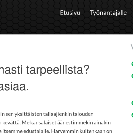
Etusivu
Työnantajalle
asti tarpeellista?
asiaa.
n sen yksittäisten tallaajienkin talouden
in kevättä. Me kansalaiset äänestimmekin ainakin
lle itsemme edustajalle. Harvemmin kuitenkaan on