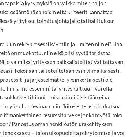
n tapaisia kysymyksiä on vaikka miten paljon,
ukalosääntönä sanoisin että kriteerit kannattaa
äessä yrityksen toimitusjohtajalle tai hallituksen
n.
uuta kuin rekryprosessi käyntiin ja… miten niin ei? Haa!
itä on muokattu, niin eikö olisi syytä tarkistaa
ä jo valmiiksi yrityksen palkkalistoilta? Valitettavan
etaan kokonaan tai toteutetaan vain ylimalkaisesti.
rosessit- ja järjestelmät (ei yksinkertaisesti ole
hin ja intresseihin) tai yrityskulttuuri voi olla
tasukkaisesti kiinni omista tiimiläisistään eikä
i myös olla olevinaan niin ’kiire’ ettei ehditä katsoa
ko tämänkertainen resurssitarve se jonka myötä koko
toon? Panostus oman henkilöstön urakehityksen
 tehokkaasti – talon ulkopuolelta rekrytoimisella voi