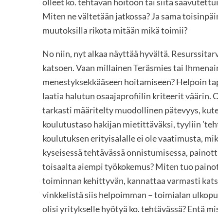
olleet ko. tehtävän hoitoon tai siitä saavutett
Miten ne vältetään jatkossa? Ja sama toisinpäi
muutoksilla rikota mitään mikä toimii?
No niin, nyt alkaa näyttää hyvältä. Resurssitar
katsoen. Vaan millainen Teräsmies tai Ihmenai
menestyksekkääseen hoitamiseen? Helpoin tap
laatia halutun osaajaprofiilin kriteerit väärin.
tarkasti määritelty muodollinen pätevyys, kut
koulutustaso hakijan mietittäväksi, tyyliin ’t
koulutuksen erityisalalle ei ole vaatimusta, mi
kyseisessä tehtävässä onnistumisessa, painot
toisaalta aiempi työkokemus? Miten tuo painot
toiminnan kehittyvän, kannattaa varmasti kats
vinkkelistä siis helpoimman – toimialan ulkop
olisi yritykselle hyötyä ko. tehtävässä? Entä m