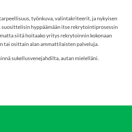
arpeellisuus, työnkuva, valintakriteerit, ja nykyisen
 suosittelisin hyppäämään itse rekrytointiprosessin
matta siitä hoitaako yritys rekrytoinnin kokonaan
 tai osittain alan ammattilaisten palveluja.
innä sukellusvenejahdilta, autan mielelläni.