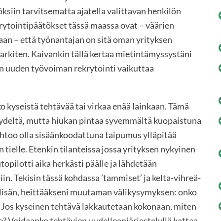
ksiin tarvitsematta ajatella valittavan henkilön
ekrytointipäätökset tässä maassa ovat – väärien
an – että työnantajan on sitä oman yrityksen
harkiten. Kaivankin tällä kertaa mietintämyssystäni
un uuden työvoiman rekrytointi vaikuttaa
o kyseistä tehtävää tai virkaa enää lainkaan. Tämä
yydeltä, mutta hiukan pintaa syvemmältä kuopaistuna
ahtoo olla sisäänkoodattuna taipumus ylläpitää
ielle. Etenkin tilanteissa jossa yrityksen nykyinen
opilotti aika herkästi päälle ja lähdetään
n. Tekisin tässä kohdassa ’tammiset’ ja kelta-vihreä-
alisän, heittääkseni muutaman välikysymyksen: onko
? Jos kyseinen tehtävä lakkautetaan kokonaan, miten
le? Voidaanko tehtävien uudelleenjärjestelyllä kattaa