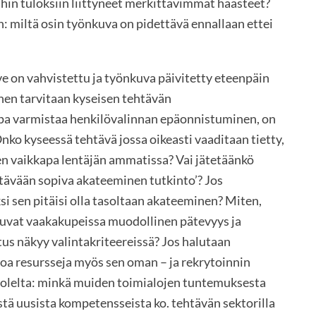
uihin tuloksiin liittyneet merkittävimmät haasteet?
n: miltä osin työnkuva on pidettävä ennallaan ettei
ve on vahvistettu ja työnkuva päivitetty eteenpäin
nen tarvitaan kyseisen tehtävän
a varmistaa henkilövalinnan epäonnistuminen, on
 Onko kyseessä tehtävä jossa oikeasti vaaditaan tietty,
en vaikkapa lentäjän ammatissa? Vai jätetäänkö
ehtävään sopiva akateeminen tutkinto’? Jos
ksi sen pitäisi olla tasoltaan akateeminen? Miten,
tuvat vaakakupeissa muodollinen pätevyys ja
us näkyy valintakriteereissä? Jos halutaan
oa resursseja myös sen oman – ja rekrytoinnin
uolelta: minkä muiden toimialojen tuntemuksesta
istä uusista kompetensseista ko. tehtävän sektorilla