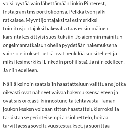
voisi pyytää vain lähettämään linkin Pinterest,
Instagram tms portfolioonsa. Pelkkä työn jälki
ratkaisee. Myyntijohtajaksi tai esimerkiksi
toimitusjohtajaksi hakevalta taas ensimmäinen
karsinta keskittyisi suosituksiin. Jo aiemmin mainitun
ongelmanratkaisun ohella pyydetään hakemuksena
vain suositukset, ketkä ovat henkilöä suositelleet ja
miksi (esimerkiksi LinkedIn profiilista). Ja niin edelleen.
Ja niin edelleen.
Näillä keinoin saataisiin haastatteluun valittua ne jotka
oikeasti ovat nähneet vaivaa hakemuksensa eteen ja
ovat siis oikeasti kiinnostuneita tehtävästä. Tämän
joukon kesken voidaan sitten haastattelukierroksilla
tarkistaa se perinteisempi ansioluettelo, hoitaa
tarvittaessa soveltuvuustestaukset, ja suorittaa