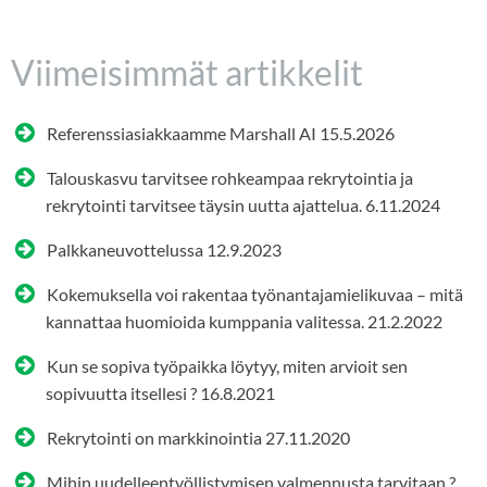
Viimeisimmät artikkelit
Referenssiasiakkaamme Marshall AI
15.5.2026
Talouskasvu tarvitsee rohkeampaa rekrytointia ja
rekrytointi tarvitsee täysin uutta ajattelua.
6.11.2024
Palkkaneuvottelussa
12.9.2023
Kokemuksella voi rakentaa työnantajamielikuvaa – mitä
kannattaa huomioida kumppania valitessa.
21.2.2022
Kun se sopiva työpaikka löytyy, miten arvioit sen
sopivuutta itsellesi ?
16.8.2021
Rekrytointi on markkinointia
27.11.2020
Mihin uudelleentyöllistymisen valmennusta tarvitaan ?