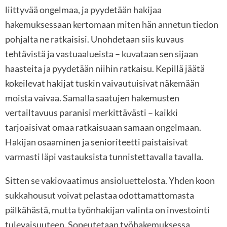
liittyvää ongelmaa, ja pyydetään hakijaa
hakemuksessaan kertomaan miten hän annetun tiedon
pohjalta ne ratkaisisi. Unohdetaan siis kuvaus
tehtävistä ja vastuaalueista – kuvataan sen sijaan
haasteita ja pyydetään niihin ratkaisu. Kepillä jäätä
kokeilevat hakijat tuskin vaivautuisivat näkemään
moista vaivaa. Samalla saatujen hakemusten
vertailtavuus paranisi merkittävästi – kaikki
tarjoaisivat omaa ratkaisuaan samaan ongelmaan.
Hakijan osaaminen ja senioriteetti paistaisivat
varmasti läpi vastauksista tunnistettavalla tavalla.
Sitten se vakiovaatimus ansioluettelosta. Yhden koon
sukkahousut voivat pelastaa odottamattomasta
pälkähästä, mutta työnhakijan valinta on investointi
tulevaisuuteen. Sopeutetaan työhakemuksessa