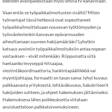
edelleen avainpaikoistaan myös omilla tv-kanavillaan.
Vaan entäs se työpaikkailmoitusten sisältö? Miten
työnantajat tässä hetkessä ovat sopeuttaneet
työpaikkailmoitteluaan nousevan työttömyyden ja
työssäolevienkin kasvavan epävarmuuden
aiheuttamaan suureen hakijamäärään? Lyhytkin
katsaus avoimiin työpaikkailmoituksiin antaa nopean
vastauksen – eivät mitenkään. Riippumatta siitä
haetaanko levyseppä-hitsaajaa,
viestintäkoordinaattoria, hankintapäällikköä vai
myyntijohtajaa, formaatti on tasan sama: lyhyt kuvaus
palkkaavasta yrityksestä, tehtäväkuvaus, hakukriteerit
hakijoiden suhteen, ja ohjeet hakemuksen jättämiseksi.
Hakemuksena lähes poikkeuksetta viitataan
ansioluetteloon palkkatoivomuksineen.