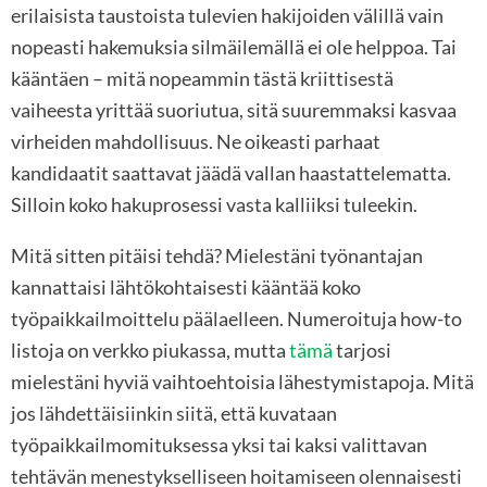
erilaisista taustoista tulevien hakijoiden välillä vain
nopeasti hakemuksia silmäilemällä ei ole helppoa. Tai
kääntäen – mitä nopeammin tästä kriittisestä
vaiheesta yrittää suoriutua, sitä suuremmaksi kasvaa
virheiden mahdollisuus. Ne oikeasti parhaat
kandidaatit saattavat jäädä vallan haastattelematta.
Silloin koko hakuprosessi vasta kalliiksi tuleekin.
Mitä sitten pitäisi tehdä? Mielestäni työnantajan
kannattaisi lähtökohtaisesti kääntää koko
työpaikkailmoittelu päälaelleen. Numeroituja how-to
listoja on verkko piukassa, mutta
tämä
tarjosi
mielestäni hyviä vaihtoehtoisia lähestymistapoja. Mitä
jos lähdettäisiinkin siitä, että kuvataan
työpaikkailmomituksessa yksi tai kaksi valittavan
tehtävän menestykselliseen hoitamiseen olennaisesti