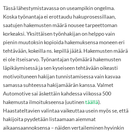
Tässä lähestymistavassa on useampikin ongelma.
Koska työnantaja ei erottaudu hakuprosessillaan,
saatujen hakemusten määrä nousee tarpeettoman
korkeaksi. Yksittäisen työnhakijan on helppo vain
pienin muutoksin kopioida hakemuksensa moneen eri
tehtävään, kokeilla ns. kepillä jäätä. Hakemusten määrä
ei ole itseisarvo. Työnantajan työmäärä hakemusten
läpikäymisessä ja sen kyseiseen tehtävään oikeasti
motivoituneen hakijan tunnistamisessa vain kasvaa
samassa suhteessa hakijamäärän kanssa. Valmet
Automotive sai äskettäin kahdessa viikossa 500
hakemusta ilmoitukseensa (uutinen
täällä
).
Haastateltavien valintaa vaikeuttaa usein myös se, että
hakijoita pyydetään listaamaan aiemmat
aikaansaannoksensa – näiden vertaileminen hyvinkin