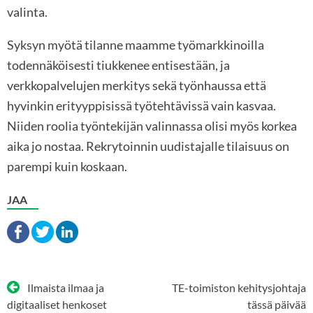
valinta.
Syksyn myötä tilanne maamme työmarkkinoilla
todennäköisesti tiukkenee entisestään, ja
verkkopalvelujen merkitys sekä työnhaussa että
hyvinkin erityyppisissä työtehtävissä vain kasvaa.
Niiden roolia työntekijän valinnassa olisi myös korkea
aika jo nostaa. Rekrytoinnin uudistajalle tilaisuus on
parempi kuin koskaan.
JAA
Artikkelien
Ilmaista ilmaa ja
TE-toimiston kehitysjohtaja
selaus
digitaaliset henkoset
tässä päivää