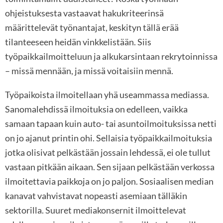
ohjeistuksesta vastaavat hakukriteerinsä
määrittelevät työnantajat, keskityn tällä erää
tilanteeseen heidän vinkkelistään. Siis
työpaikkailmoitteluun ja alkukarsintaan rekrytoinnissa
– missä mennään, ja missä voitaisiin mennä.
Työpaikoista ilmoitellaan yhä useammassa mediassa.
Sanomalehdissä ilmoituksia on edelleen, vaikka
samaan tapaan kuin auto- tai asuntoilmoituksissa netti
on jo ajanut printin ohi. Sellaisia työpaikkailmoituksia
jotka olisivat pelkästään jossain lehdessä, ei ole tullut
vastaan pitkään aikaan. Sen sijaan pelkästään verkossa
ilmoitettavia paikkoja on jo paljon. Sosiaalisen median
kanavat vahvistavat nopeasti asemiaan tälläkin
sektorilla. Suuret mediakonsernit ilmoittelevat