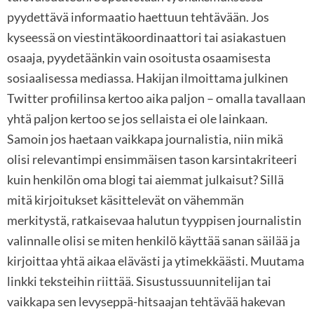
pyydettävä informaatio haettuun tehtävään. Jos
kyseessä on viestintäkoordinaattori tai asiakastuen
osaaja, pyydetäänkin vain osoitusta osaamisesta
sosiaalisessa mediassa. Hakijan ilmoittama julkinen
Twitter profiilinsa kertoo aika paljon – omalla tavallaan
yhtä paljon kertoo se jos sellaista ei ole lainkaan.
Samoin jos haetaan vaikkapa journalistia, niin mikä
olisi relevantimpi ensimmäisen tason karsintakriteeri
kuin henkilön oma blogi tai aiemmat julkaisut? Sillä
mitä kirjoitukset käsittelevät on vähemmän
merkitystä, ratkaisevaa halutun tyyppisen journalistin
valinnalle olisi se miten henkilö käyttää sanan säilää ja
kirjoittaa yhtä aikaa elävästi ja ytimekkäästi. Muutama
linkki teksteihin riittää. Sisustussuunnitelijan tai
vaikkapa sen levyseppä-hitsaajan tehtävää hakevan