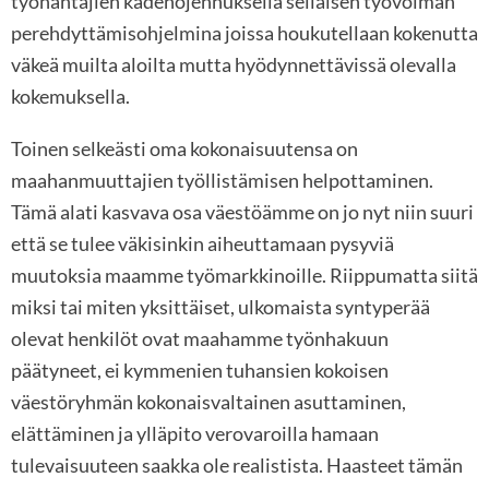
työnantajien kädenojennuksella sellaisen työvoiman
perehdyttämisohjelmina joissa houkutellaan kokenutta
väkeä muilta aloilta mutta hyödynnettävissä olevalla
kokemuksella.
Toinen selkeästi oma kokonaisuutensa on
maahanmuuttajien työllistämisen helpottaminen.
Tämä alati kasvava osa väestöämme on jo nyt niin suuri
että se tulee väkisinkin aiheuttamaan pysyviä
muutoksia maamme työmarkkinoille. Riippumatta siitä
miksi tai miten yksittäiset, ulkomaista syntyperää
olevat henkilöt ovat maahamme työnhakuun
päätyneet, ei kymmenien tuhansien kokoisen
väestöryhmän kokonaisvaltainen asuttaminen,
elättäminen ja ylläpito verovaroilla hamaan
tulevaisuuteen saakka ole realistista. Haasteet tämän