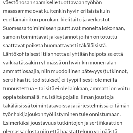
väestönosan saamiselle tuottavaan työhön
maassamme ovat kuitenkin hyvin erilaisia kuin
edellämainitun porukan: kielitaito ja verkostot
Suomessa toimimiseen puuttuvat monelta kokonaan,
samoin toimintavat ja käytännöt joihin on totuttu
saattavat poiketa huomattavasti täkäläisistä.
Lähtökohtaisesti tilannetta ei yhtään helpota se että
vaikka tässäkin ryhmässä on hyvinkin monen alan
ammattiosaajia, niin muodollinen pätevyys (tutkinnot,
sertifikaatit, todistukset) ei tyypillisesti ole meillä
tunnustettua – tai sitä ei ole lainkaan, ammatti on voitu
oppia tekemällä, ns. isältä pojalle. Ilman joustoja
täkäläisissä toimintatavoissa ja järjestelmissä ei tämän
työnhakijajoukon työllistyminen tule onnistumaan.
Esimerkiksi joustavuus tutkintojen ja sertifikaattien
olemassaolosta niin että haastatteluun voi päästä