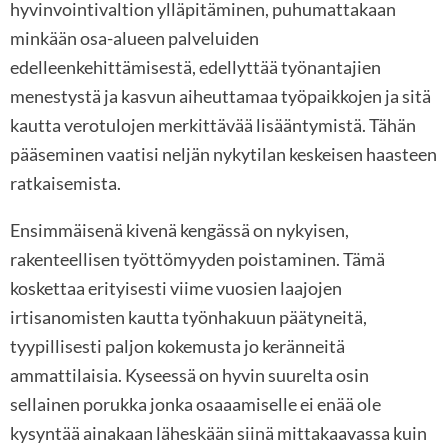
hyvinvointivaltion ylläpitäminen, puhumattakaan
minkään osa-alueen palveluiden
edelleenkehittämisestä, edellyttää työnantajien
menestystä ja kasvun aiheuttamaa työpaikkojen ja sitä
kautta verotulojen merkittävää lisääntymistä. Tähän
pääseminen vaatisi neljän nykytilan keskeisen haasteen
ratkaisemista.
Ensimmäisenä kivenä kengässä on nykyisen,
rakenteellisen työttömyyden poistaminen. Tämä
koskettaa erityisesti viime vuosien laajojen
irtisanomisten kautta työnhakuun päätyneitä,
tyypillisesti paljon kokemusta jo keränneitä
ammattilaisia. Kyseessä on hyvin suurelta osin
sellainen porukka jonka osaaamiselle ei enää ole
kysyntää ainakaan läheskään siinä mittakaavassa kuin