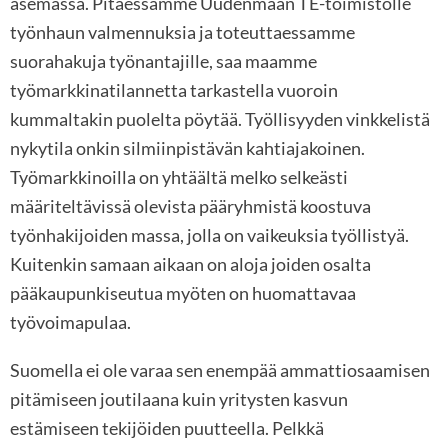
asemassa. Pitäessämme Uudenmaan TE-toimistolle
työnhaun valmennuksia ja toteuttaessamme
suorahakuja työnantajille, saa maamme
työmarkkinatilannetta tarkastella vuoroin
kummaltakin puolelta pöytää. Työllisyyden vinkkelistä
nykytila onkin silmiinpistävän kahtiajakoinen.
Työmarkkinoilla on yhtäältä melko selkeästi
määriteltävissä olevista pääryhmistä koostuva
työnhakijoiden massa, jolla on vaikeuksia työllistyä.
Kuitenkin samaan aikaan on aloja joiden osalta
pääkaupunkiseutua myöten on huomattavaa
työvoimapulaa.
Suomella ei ole varaa sen enempää ammattiosaamisen
pitämiseen joutilaana kuin yritysten kasvun
estämiseen tekijöiden puutteella. Pelkkä