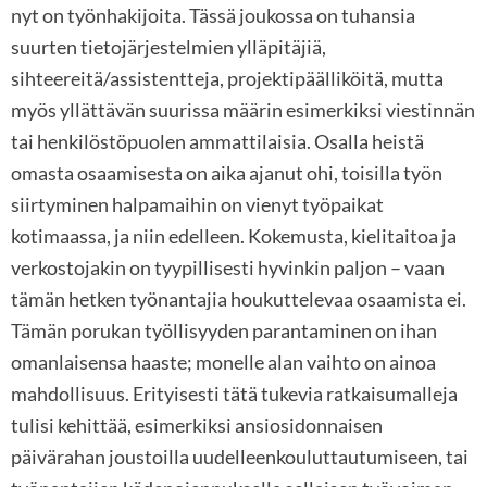
nyt on työnhakijoita. Tässä joukossa on tuhansia
suurten tietojärjestelmien ylläpitäjiä,
sihteereitä/assistentteja, projektipäälliköitä, mutta
myös yllättävän suurissa määrin esimerkiksi viestinnän
tai henkilöstöpuolen ammattilaisia. Osalla heistä
omasta osaamisesta on aika ajanut ohi, toisilla työn
siirtyminen halpamaihin on vienyt työpaikat
kotimaassa, ja niin edelleen. Kokemusta, kielitaitoa ja
verkostojakin on tyypillisesti hyvinkin paljon – vaan
tämän hetken työnantajia houkuttelevaa osaamista ei.
Tämän porukan työllisyyden parantaminen on ihan
omanlaisensa haaste; monelle alan vaihto on ainoa
mahdollisuus. Erityisesti tätä tukevia ratkaisumalleja
tulisi kehittää, esimerkiksi ansiosidonnaisen
päivärahan joustoilla uudelleenkouluttautumiseen, tai