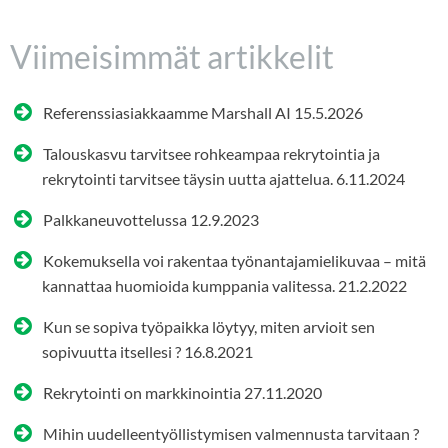
Viimeisimmät artikkelit
Referenssiasiakkaamme Marshall AI
15.5.2026
Talouskasvu tarvitsee rohkeampaa rekrytointia ja
rekrytointi tarvitsee täysin uutta ajattelua.
6.11.2024
Palkkaneuvottelussa
12.9.2023
Kokemuksella voi rakentaa työnantajamielikuvaa – mitä
kannattaa huomioida kumppania valitessa.
21.2.2022
Kun se sopiva työpaikka löytyy, miten arvioit sen
sopivuutta itsellesi ?
16.8.2021
Rekrytointi on markkinointia
27.11.2020
Mihin uudelleentyöllistymisen valmennusta tarvitaan ?