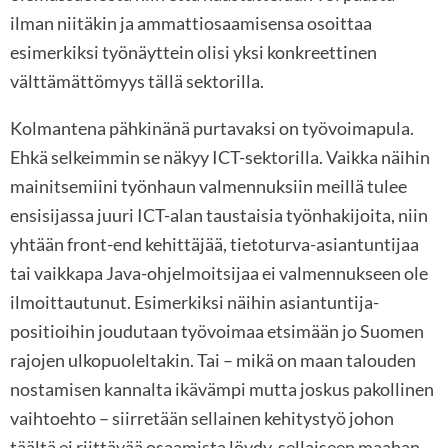
ilman niitäkin ja ammattiosaamisensa osoittaa
esimerkiksi työnäyttein olisi yksi konkreettinen
välttämättömyys tällä sektorilla.
Kolmantena pähkinänä purtavaksi on työvoimapula.
Ehkä selkeimmin se näkyy ICT-sektorilla. Vaikka näihin
mainitsemiini työnhaun valmennuksiin meillä tulee
ensisijassa juuri ICT-alan taustaisia työnhakijoita, niin
yhtään front-end kehittäjää, tietoturva-asiantuntijaa
tai vaikkapa Java-ohjelmoitsijaa ei valmennukseen ole
ilmoittautunut. Esimerkiksi näihin asiantuntija-
positioihin joudutaan työvoimaa etsimään jo Suomen
rajojen ulkopuoleltakin. Tai – mikä on maan talouden
nostamisen kannalta ikävämpi mutta joskus pakollinen
vaihtoehto – siirretään sellainen kehitystyö johon
täältä ei riittävää osaamista löydy, sellaiseen maahan