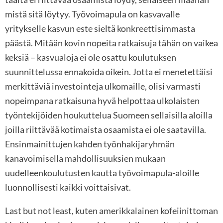
mistä sitä löytyy. Työvoimapula on kasvavalle
yritykselle kasvun este sieltä konkreettisimmasta
päästä. Mitään kovin nopeita ratkaisuja tähän on vaikea
keksiä – kasvualoja ei ole osattu koulutuksen
suunnittelussa ennakoida oikein. Jotta ei menetettäisi
merkittäviä investointeja ulkomaille, olisi varmasti
nopeimpana ratkaisuna hyvä helpottaa ulkolaisten
työntekijöiden houkuttelua Suomeen sellaisilla aloilla
joilla riittävää kotimaista osaamista ei ole saatavilla.
Ensinmainittujen kahden työnhakijaryhmän
kanavoimisella mahdollisuuksien mukaan
uudelleenkoulutusten kautta työvoimapula-aloille
luonnollisesti kaikki voittaisivat.
Last but not least, kuten amerikkalainen kofeiinittoman