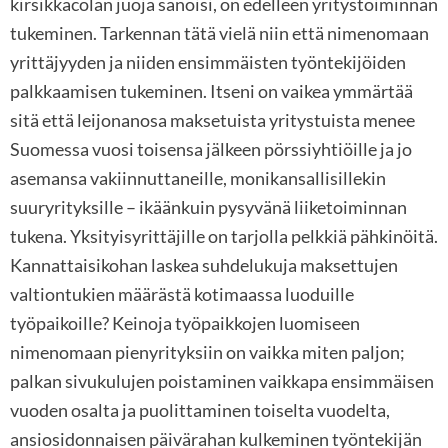
kirsikkacolan juoja sanoisi, on edelleen yritystoiminnan
tukeminen. Tarkennan tätä vielä niin että nimenomaan
yrittäjyyden ja niiden ensimmäisten työntekijöiden
palkkaamisen tukeminen. Itseni on vaikea ymmärtää
sitä että leijonanosa maksetuista yritystuista menee
Suomessa vuosi toisensa jälkeen pörssiyhtiöille ja jo
asemansa vakiinnuttaneille, monikansallisillekin
suuryrityksille – ikäänkuin pysyvänä liiketoiminnan
tukena. Yksityisyrittäjille on tarjolla pelkkiä pähkinöitä.
Kannattaisikohan laskea suhdelukuja maksettujen
valtiontukien määrästä kotimaassa luoduille
työpaikoille? Keinoja työpaikkojen luomiseen
nimenomaan pienyrityksiin on vaikka miten paljon;
palkan sivukulujen poistaminen vaikkapa ensimmäisen
vuoden osalta ja puolittaminen toiselta vuodelta,
ansiosidonnaisen päivärahan kulkeminen työntekijän