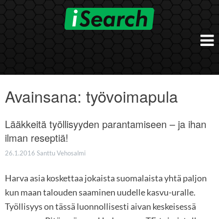
Skip
to
content
Etusivu
Työnantajalle
Avainsana:
työvoimapula
iSearch Direct
Konsultointi
iSearch Superior
Lääkkeitä työllisyyden parantamiseen – ja ihan
iSearch HR ja HRD kumppanuuspalvelut
iSearch
iSearch Chief Executive
ilman reseptiä!
iSearch Boost
Ihmiset
Räätälöidyt hakupalvelut
In English
26.1.2016
Santtu Vehosalmi
Hogan arviointimenetelmät
In Brief
Harva asia koskettaa jokaista suomalaista yhtä paljon
kun maan talouden saaminen uudelle kasvu-uralle.
Työllisyys on tässä luonnollisesti aivan keskeisessä