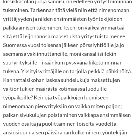
kirsikkacolan juoja sanoisi, on edelleen yritystoiminnan
tukeminen. Tarkennan tätä vielä niin että nimenomaan
yrittäjyyden ja niiden ensimmäisten työntekijöiden
palkkaamisen tukeminen. Itseni on vaikea ymmärtää
sitä että leijonanosa maksetuista yritystuista menee
Suomessa vuosi toisensa jälkeen pörssiyhtiöille ja jo
asemansa vakiinnuttaneille, monikansallisillekin
suuryrityksille – ikäänkuin pysyvänä liiketoiminnan
tukena. Yksityisyrittäjille on tarjolla pelkkiä pähkinöitä.
Kannattaisikohan laskea suhdelukuja maksettujen
valtiontukien määrästä kotimaassa luoduille
työpaikoille? Keinoja työpaikkojen luomiseen
nimenomaan pienyrityksiin on vaikka miten paljon;
palkan sivukulujen poistaminen vaikkapa ensimmäisen
vuoden osalta ja puolittaminen toiselta vuodelta,
ansiosidonnaisen päivärahan kulkeminen työntekijän