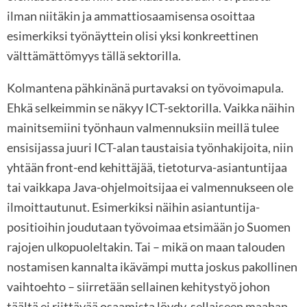
ilman niitäkin ja ammattiosaamisensa osoittaa
esimerkiksi työnäyttein olisi yksi konkreettinen
välttämättömyys tällä sektorilla.
Kolmantena pähkinänä purtavaksi on työvoimapula.
Ehkä selkeimmin se näkyy ICT-sektorilla. Vaikka näihin
mainitsemiini työnhaun valmennuksiin meillä tulee
ensisijassa juuri ICT-alan taustaisia työnhakijoita, niin
yhtään front-end kehittäjää, tietoturva-asiantuntijaa
tai vaikkapa Java-ohjelmoitsijaa ei valmennukseen ole
ilmoittautunut. Esimerkiksi näihin asiantuntija-
positioihin joudutaan työvoimaa etsimään jo Suomen
rajojen ulkopuoleltakin. Tai – mikä on maan talouden
nostamisen kannalta ikävämpi mutta joskus pakollinen
vaihtoehto – siirretään sellainen kehitystyö johon
täältä ei riittävää osaamista löydy, sellaiseen maahan