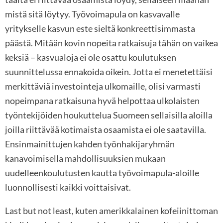
mistä sitä löytyy. Työvoimapula on kasvavalle
yritykselle kasvun este sieltä konkreettisimmasta
päästä. Mitään kovin nopeita ratkaisuja tähän on vaikea
keksiä – kasvualoja ei ole osattu koulutuksen
suunnittelussa ennakoida oikein. Jotta ei menetettäisi
merkittäviä investointeja ulkomaille, olisi varmasti
nopeimpana ratkaisuna hyvä helpottaa ulkolaisten
työntekijöiden houkuttelua Suomeen sellaisilla aloilla
joilla riittävää kotimaista osaamista ei ole saatavilla.
Ensinmainittujen kahden työnhakijaryhmän
kanavoimisella mahdollisuuksien mukaan
uudelleenkoulutusten kautta työvoimapula-aloille
luonnollisesti kaikki voittaisivat.
Last but not least, kuten amerikkalainen kofeiinittoman