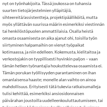
nyt on työnhakijoita. Tässä joukossa on tuhansia
suurten tietojärjestelmien ylläpitäjiä,
sihteereitä/assistentteja, projektipäälliköitä, mutta
myös yllättävän suurissa määrin esimerkiksi viestinnän
tai henkilöstöpuolen ammattilaisia. Osalla heistä
omasta osaamisesta on aika ajanut ohi, toisilla työn
siirtyminen halpamaihin on vienyt työpaikat
kotimaassa, ja niin edelleen. Kokemusta, kielitaitoa ja
verkostojakin on tyypillisesti hyvinkin paljon – vaan
tämän hetken työnantajia houkuttelevaa osaamista ei.
Tämän porukan työllisyyden parantaminen on ihan
omanlaisensa haaste; monelle alan vaihto on ainoa
mahdollisuus. Erityisesti tätä tukevia ratkaisumalleja
tulisi kehittää, esimerkiksi ansiosidonnaisen
päivärahan joustoilla uudelleenkouluttautumiseen, tai