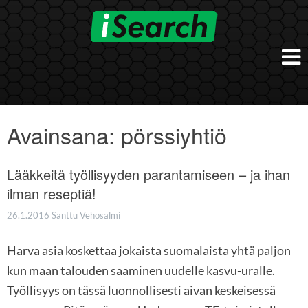
Skip
to
content
Etusivu
Työnantajalle
Avainsana:
pörssiyhtiö
iSearch Direct
Konsultointi
iSearch Superior
Lääkkeitä työllisyyden parantamiseen – ja ihan
iSearch HR ja HRD kumppanuuspalvelut
iSearch
iSearch Chief Executive
ilman reseptiä!
iSearch Boost
Ihmiset
Räätälöidyt hakupalvelut
In English
26.1.2016
Santtu Vehosalmi
Hogan arviointimenetelmät
In Brief
Harva asia koskettaa jokaista suomalaista yhtä paljon
kun maan talouden saaminen uudelle kasvu-uralle.
Työllisyys on tässä luonnollisesti aivan keskeisessä