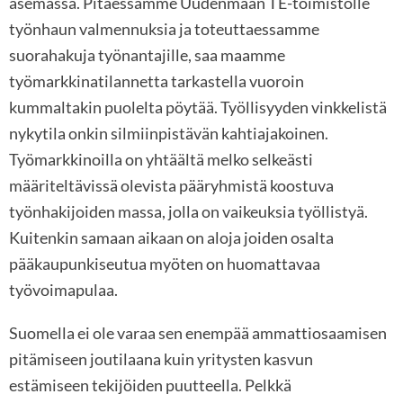
asemassa. Pitäessämme Uudenmaan TE-toimistolle
työnhaun valmennuksia ja toteuttaessamme
suorahakuja työnantajille, saa maamme
työmarkkinatilannetta tarkastella vuoroin
kummaltakin puolelta pöytää. Työllisyyden vinkkelistä
nykytila onkin silmiinpistävän kahtiajakoinen.
Työmarkkinoilla on yhtäältä melko selkeästi
määriteltävissä olevista pääryhmistä koostuva
työnhakijoiden massa, jolla on vaikeuksia työllistyä.
Kuitenkin samaan aikaan on aloja joiden osalta
pääkaupunkiseutua myöten on huomattavaa
työvoimapulaa.
Suomella ei ole varaa sen enempää ammattiosaamisen
pitämiseen joutilaana kuin yritysten kasvun
estämiseen tekijöiden puutteella. Pelkkä