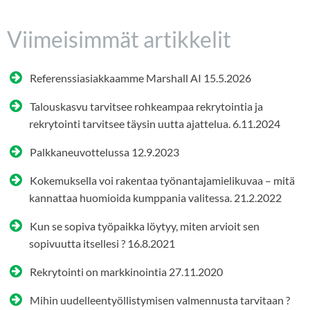
Viimeisimmät artikkelit
Referenssiasiakkaamme Marshall AI
15.5.2026
Talouskasvu tarvitsee rohkeampaa rekrytointia ja
rekrytointi tarvitsee täysin uutta ajattelua.
6.11.2024
Palkkaneuvottelussa
12.9.2023
Kokemuksella voi rakentaa työnantajamielikuvaa – mitä
kannattaa huomioida kumppania valitessa.
21.2.2022
Kun se sopiva työpaikka löytyy, miten arvioit sen
sopivuutta itsellesi ?
16.8.2021
Rekrytointi on markkinointia
27.11.2020
Mihin uudelleentyöllistymisen valmennusta tarvitaan ?