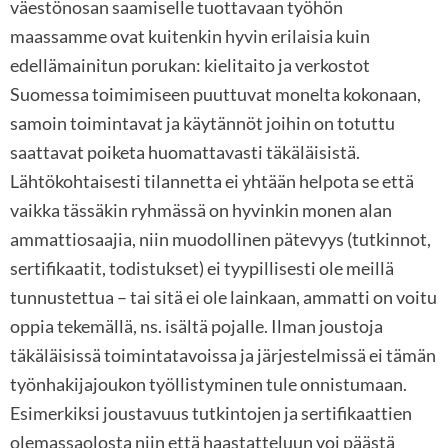
väestönosan saamiselle tuottavaan työhön
maassamme ovat kuitenkin hyvin erilaisia kuin
edellämainitun porukan: kielitaito ja verkostot
Suomessa toimimiseen puuttuvat monelta kokonaan,
samoin toimintavat ja käytännöt joihin on totuttu
saattavat poiketa huomattavasti täkäläisistä.
Lähtökohtaisesti tilannetta ei yhtään helpota se että
vaikka tässäkin ryhmässä on hyvinkin monen alan
ammattiosaajia, niin muodollinen pätevyys (tutkinnot,
sertifikaatit, todistukset) ei tyypillisesti ole meillä
tunnustettua – tai sitä ei ole lainkaan, ammatti on voitu
oppia tekemällä, ns. isältä pojalle. Ilman joustoja
täkäläisissä toimintatavoissa ja järjestelmissä ei tämän
työnhakijajoukon työllistyminen tule onnistumaan.
Esimerkiksi joustavuus tutkintojen ja sertifikaattien
olemassaolosta niin että haastatteluun voi päästä