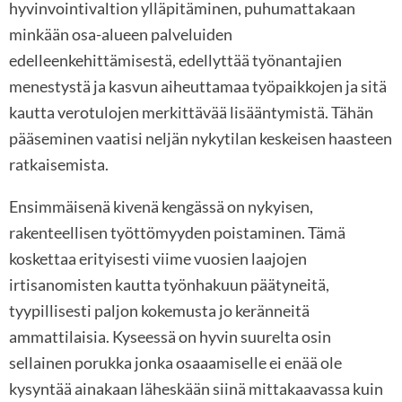
hyvinvointivaltion ylläpitäminen, puhumattakaan
minkään osa-alueen palveluiden
edelleenkehittämisestä, edellyttää työnantajien
menestystä ja kasvun aiheuttamaa työpaikkojen ja sitä
kautta verotulojen merkittävää lisääntymistä. Tähän
pääseminen vaatisi neljän nykytilan keskeisen haasteen
ratkaisemista.
Ensimmäisenä kivenä kengässä on nykyisen,
rakenteellisen työttömyyden poistaminen. Tämä
koskettaa erityisesti viime vuosien laajojen
irtisanomisten kautta työnhakuun päätyneitä,
tyypillisesti paljon kokemusta jo keränneitä
ammattilaisia. Kyseessä on hyvin suurelta osin
sellainen porukka jonka osaaamiselle ei enää ole
kysyntää ainakaan läheskään siinä mittakaavassa kuin