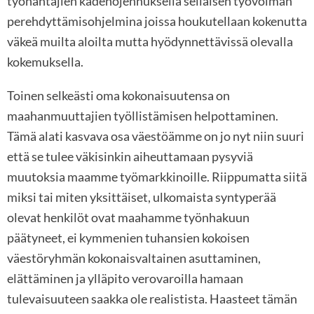
työnantajien kädenojennuksella sellaisen työvoiman
perehdyttämisohjelmina joissa houkutellaan kokenutta
väkeä muilta aloilta mutta hyödynnettävissä olevalla
kokemuksella.
Toinen selkeästi oma kokonaisuutensa on
maahanmuuttajien työllistämisen helpottaminen.
Tämä alati kasvava osa väestöämme on jo nyt niin suuri
että se tulee väkisinkin aiheuttamaan pysyviä
muutoksia maamme työmarkkinoille. Riippumatta siitä
miksi tai miten yksittäiset, ulkomaista syntyperää
olevat henkilöt ovat maahamme työnhakuun
päätyneet, ei kymmenien tuhansien kokoisen
väestöryhmän kokonaisvaltainen asuttaminen,
elättäminen ja ylläpito verovaroilla hamaan
tulevaisuuteen saakka ole realistista. Haasteet tämän