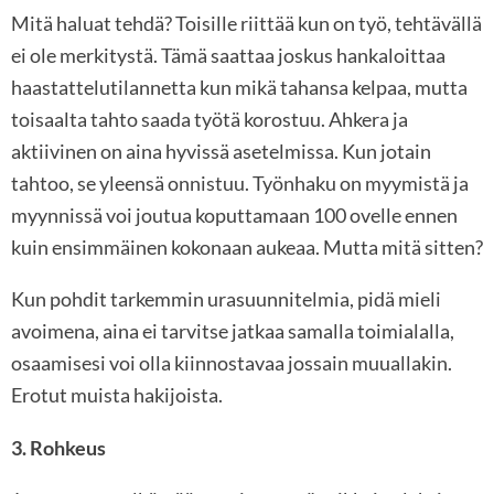
Mitä haluat tehdä? Toisille riittää kun on työ, tehtävällä
ei ole merkitystä. Tämä saattaa joskus hankaloittaa
haastattelutilannetta kun mikä tahansa kelpaa, mutta
toisaalta tahto saada työtä korostuu. Ahkera ja
aktiivinen on aina hyvissä asetelmissa. Kun jotain
tahtoo, se yleensä onnistuu. Työnhaku on myymistä ja
myynnissä voi joutua koputtamaan 100 ovelle ennen
kuin ensimmäinen kokonaan aukeaa. Mutta mitä sitten?
Kun pohdit tarkemmin urasuunnitelmia, pidä mieli
avoimena, aina ei tarvitse jatkaa samalla toimialalla,
osaamisesi voi olla kiinnostavaa jossain muuallakin.
Erotut muista hakijoista.
3. Rohkeus