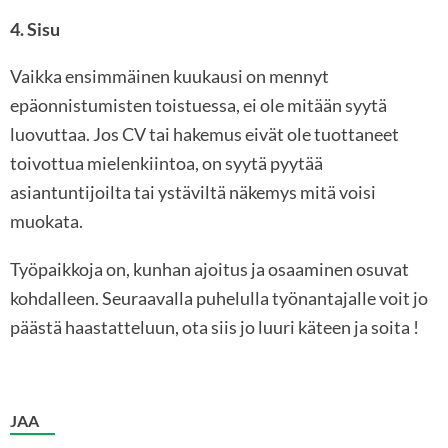
4. Sisu
Vaikka ensimmäinen kuukausi on mennyt
epäonnistumisten toistuessa, ei ole mitään syytä
luovuttaa. Jos CV tai hakemus eivät ole tuottaneet
toivottua mielenkiintoa, on syytä pyytää
asiantuntijoilta tai ystäviltä näkemys mitä voisi
muokata.
Työpaikkoja on, kunhan ajoitus ja osaaminen osuvat
kohdalleen. Seuraavalla puhelulla työnantajalle voit jo
päästä haastatteluun, ota siis jo luuri käteen ja soita !
JAA