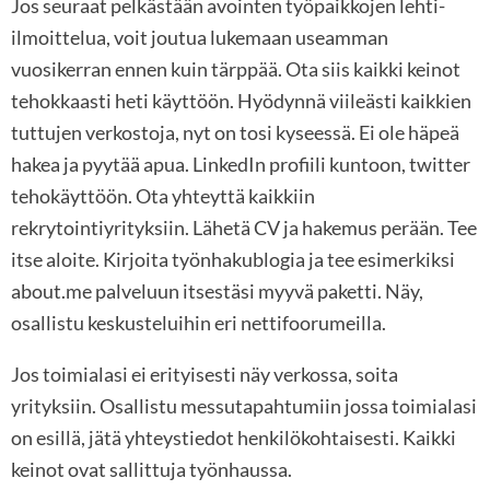
Jos seuraat pelkästään avointen työpaikkojen lehti-
ilmoittelua, voit joutua lukemaan useamman
vuosikerran ennen kuin tärppää. Ota siis kaikki keinot
tehokkaasti heti käyttöön. Hyödynnä viileästi kaikkien
tuttujen verkostoja, nyt on tosi kyseessä. Ei ole häpeä
hakea ja pyytää apua. LinkedIn profiili kuntoon, twitter
tehokäyttöön. Ota yhteyttä kaikkiin
rekrytointiyrityksiin. Lähetä CV ja hakemus perään. Tee
itse aloite. Kirjoita työnhakublogia ja tee esimerkiksi
about.me palveluun itsestäsi myyvä paketti. Näy,
osallistu keskusteluihin eri nettifoorumeilla.
Jos toimialasi ei erityisesti näy verkossa, soita
yrityksiin. Osallistu messutapahtumiin jossa toimialasi
on esillä, jätä yhteystiedot henkilökohtaisesti. Kaikki
keinot ovat sallittuja työnhaussa.