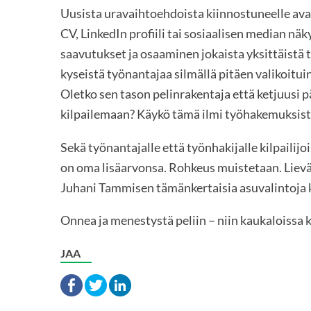
Uusista uravaihtoehdoista kiinnostuneelle avai
CV, LinkedIn profiili tai sosiaalisen median nä
saavutukset ja osaaminen jokaista yksittäistä t
kyseistä työnantajaa silmällä pitäen valikoituin
Oletko sen tason pelinrakentaja että ketjuusi p
kilpailemaan? Käykö tämä ilmi työhakemuksist
Sekä työnantajalle että työnhakijalle kilpailijo
on oma lisäarvonsa. Rohkeus muistetaan. Lievä
Juhani Tammisen tämänkertaisia asuvalintoja 
Onnea ja menestystä peliin – niin kaukaloissa 
JAA