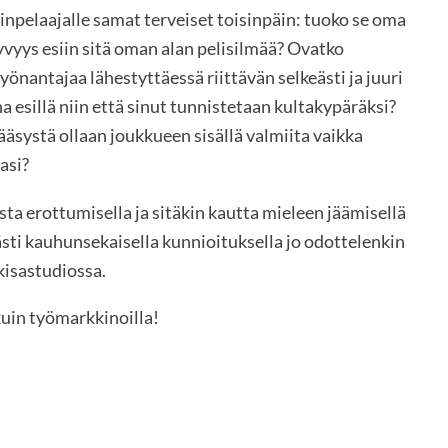
npelaajalle samat terveiset toisinpäin: tuoko se oma
kyvyys esiin sitä oman alan pelisilmää? Ovatko
yönantajaa lähestyttäessä riittävän selkeästi ja juuri
a esillä niin että sinut tunnistetaan kultakypäräksi?
ääsystä ollaan joukkueen sisällä valmiita vaikka
asi?
ista erottumisella ja sitäkin kautta mieleen jäämisellä
sti kauhunsekaisella kunnioituksella jo odottelenkin
kisastudiossa.
kuin työmarkkinoilla!