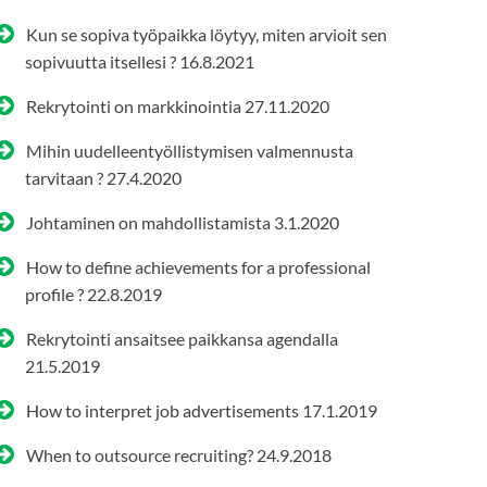
Kun se sopiva työpaikka löytyy, miten arvioit sen
sopivuutta itsellesi ?
16.8.2021
Rekrytointi on markkinointia
27.11.2020
Mihin uudelleentyöllistymisen valmennusta
tarvitaan ?
27.4.2020
Johtaminen on mahdollistamista
3.1.2020
How to define achievements for a professional
profile ?
22.8.2019
Rekrytointi ansaitsee paikkansa agendalla
21.5.2019
How to interpret job advertisements
17.1.2019
When to outsource recruiting?
24.9.2018