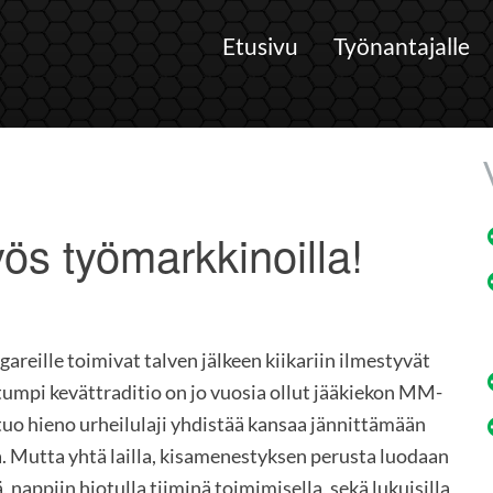
Etusivu
Työnantajalle
yös työmarkkinoilla!
reille toimivat talven jälkeen kiikariin ilmestyvät
atumpi kevättraditio on jo vuosia ollut jääkiekon MM-
n tuo hieno urheilulaji yhdistää kansaa jännittämään
. Mutta yhtä lailla, kisamenestyksen perusta luodaan
 nappiin hiotulla tiiminä toimimisella, sekä lukuisilla