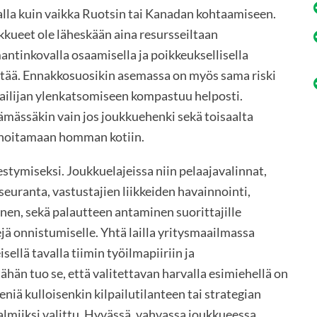
alla kuin vaikka Ruotsin tai Kanadan kohtaamiseen.
kkueet ole läheskään aina resursseiltaan
mantinkovalla osaamisella ja poikkeuksellisella
ättää. Ennakkosuosikin asemassa on myös sama riski
lpailijan ylenkatsomiseen kompastuu helposti.
lämässäkin vain jos joukkuehenki sekä toisaalta
ti hoitamaan homman kotiin.
stymiseksi. Joukkuelajeissa niin pelaajavalinnat,
 seuranta, vastustajien liikkeiden havainnointi,
nen, sekä palautteen antaminen suorittajille
jä onnistumiselle. Yhtä lailla yritysmaailmassa
ellä tavalla tiimin työilmapiiriin ja
än tuo se, että valitettavan harvalla esimiehellä on
niä kulloisenkin kilpailutilanteen tai strategian
almiiksi valittu. Hyvässä, vahvassa joukkueessa