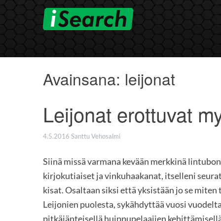
Skip
to
content
Avainsana:
leijonat
Leijonat erottuvat m
4.5.2016
Santtu Vehosalmi
Siinä missä varmana kevään merkkinä lintubonga
kirjokutiaiset ja vinkuhaakanat, itselleni seur
kisat. Osaltaan siksi että yksistään jo se mite
Leijonien puolesta, sykähdyttää vuosi vuodelta
pitkäjänteisellä huippupelaajien kehittämisellä,