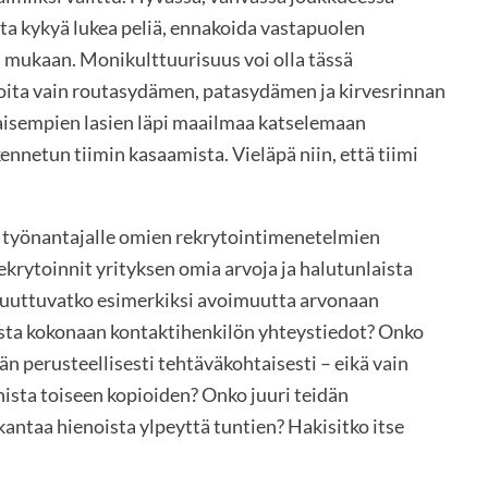
ta kykyä lukea peliä, ennakoida vastapuolen
en mukaan. Monikulttuurisuus voi olla tässä
oita vain routasydämen, patasydämen ja kirvesrinnan
ilaisempien lasien läpi maailmaa katselemaan
nnetun tiimin kasaamista. Vieläpä niin, että tiimi
e työnantajalle omien rekrytointimenetelmien
ekrytoinnit yrityksen omia arvoja ja halutunlaista
 puuttuvatko esimerkiksi avoimuutta arvonaan
sta kokonaan kontaktihenkilön yhteystiedot? Onko
än perusteellisesti tehtäväkohtaisesti – eikä vain
ista toiseen kopioiden? Onko juuri teidän
kantaa hienoista ylpeyttä tuntien? Hakisitko itse