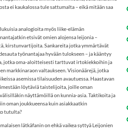
losta ei kaukalossa tule sattumalta – eikä mitään saa
lukuisia analogioita myös liike-elämän
yönantajatkin etsivät omien alojensa leijonia –
tä, kirstunvartijoita. Sankareita jotka ymmärtävät
desauta työnantajaa hyvään tulokseen – ja kääntyy
a, jotka oma-aloitteisesti tarttuvat irtokiekkoihin ja
en markkinaraon valtaukseen. Visionäärejä, jotka
oikeissa asemissa tilaisuuden avautuessa. Haastavan
mestään löytäviä taistelijoita, joille oman
lisilläkin näyttämöillä on kunnia-asia. Taktikoita ja
 niin oman joukkueensa kuin asiakkaatkin
o tutulta?
malaisen lätkäfanin on ehkä vaikea syttyä Leijonien