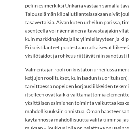
peliin esimerkiksi Unkaria vastaan samalla tav
Talouselämän kilpailutilanteissakaan eivät jou
tasavertaisia. Aivan kuten urheilun parissa, ti
asenteella voi näennäinen altavastaajakin yll
kuin markkinajohtajalla: ylimielisyyteen ja ki
Erikoistilanteet puolestaan ratkaisevat liike-e
yksilötaidot ja rohkeus riittävät niin sanotus
Valmentajan rooli on kiistaton urheilussa mene
ketjujen roolitukset, kuin laadun (suorituksen)
tarvittaessa nopeiden korjausliikkeiden tekemi
itselleen ovat kaikki välttämättömiä elementte
yksittäisen esimiehen toiminta vaikuttaa keskeis
mahdollisuuksiin onnistua. Oman haasteensa täh
käytännössä mahdollisuutta valita tiiminsä jäse
mukaan – joukkue jolla on pelattava on usein v