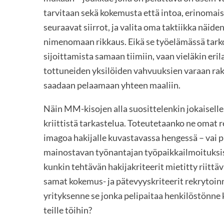
tarvitaan sekä kokemusta että intoa, erinomais
seuraavat siirrot, ja valita oma taktiikka näid
nimenomaan rikkaus. Eikä se työelämässä tark
sijoittamista samaan tiimiin, vaan vieläkin er
tottuneiden yksilöiden vahvuuksien varaan rake
saadaan pelaamaan yhteen maaliin.
Näin MM-kisojen alla suosittelenkin jokaisell
kriittistä tarkastelua. Toteutetaanko ne omat r
imagoa hakijalle kuvastavassa hengessä – vai
mainostavan työnantajan työpaikkailmoituksi
kunkin tehtävän hakijakriteerit mietitty riittäv
samat kokemus- ja pätevyyskriteerit rekrytoinn
yrityksenne se jonka pelipaitaa henkilöstönne 
teille töihin?