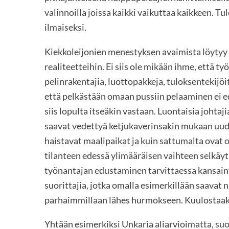
valinnoilla joissa kaikki vaikuttaa kaikkeen. Tu
ilmaiseksi.
Kiekkoleijonien menestyksen avaimista löytyy 
realiteetteihin. Ei siis ole mikään ihme, että t
pelinrakentajia, luottopakkeja, tuloksentekijöi
että pelkästään omaan pussiin pelaaminen ei e
siis lopulta itseäkin vastaan. Luontaisia johtaji
saavat vedettyä ketjukaverinsakin mukaan uud
haistavat maalipaikat ja kuin sattumalta ovat 
tilanteen edessä ylimääräisen vaihteen selkäyti
työnantajan edustaminen tarvittaessa kansainvä
suorittajia, jotka omalla esimerkillään saavat
parhaimmillaan lähes hurmokseen. Kuulostaak
Yhtään esimerkiksi Unkaria aliarvioimatta, suo