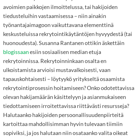
avoimien paikkojen ilmoittelussa, tai hakijoiden
tiedusteluihin vastaamisessa – niin ainakin
työnantajaimagoon vaikuttavana elementtinä
keskusteluissa rekrytointikäytäntöjen hyvyydestä (tai
huonoudesta). Susanna Rantanen ottikin äskettäin
blogissaan
esiin sosiaalisen median etuja
rekrytoinnissa. Rekrytoinninkaan osalta en
ulkoistamista arvioisi mustavalkoisesti, vaan
tapauskohtaisesti – löytyykö yritykseltä osaamista
rekrytointiprosessin hoitamiseen? Onko odotettavissa
olevan hakijamäärän käsittelyyn ja asianmukaiseen
tiedottamiseen irroitettavissa riittävästi resursseja?
Halutaanko hakijoiden persoonallisuudenpiirteitä
kartoittaa mahdollisimman hyvin tulevaan tiimiin
sopiviksi, ja jos halutaan niin osataanko valita oikeat