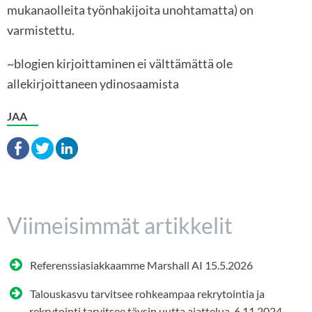
mukanaolleita työnhakijoita unohtamatta) on
varmistettu.
~blogien kirjoittaminen ei välttämättä ole
allekirjoittaneen ydinosaamista
JAA
Viimeisimmät artikkelit
Referenssiasiakkaamme Marshall AI
15.5.2026
Talouskasvu tarvitsee rohkeampaa rekrytointia ja
rekrytointi tarvitsee täysin uutta ajattelua.
6.11.2024