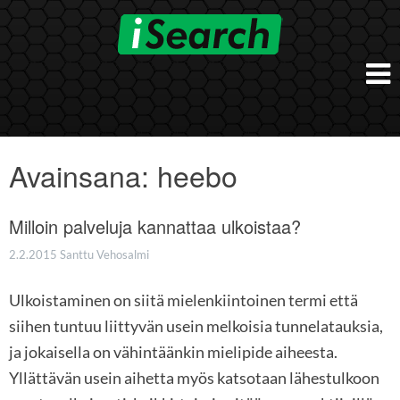
Skip
to
content
Etusivu
Työnantajalle
Avainsana:
heebo
iSearch Direct
Konsultointi
iSearch Superior
Milloin palveluja kannattaa ulkoistaa?
iSearch HR ja HRD kumppanuuspalvelut
iSearch
iSearch Chief Executive
iSearch Boost
2.2.2015
Santtu Vehosalmi
Ihmiset
Räätälöidyt hakupalvelut
In English
Ulkoistaminen on siitä mielenkiintoinen termi että
Hogan arviointimenetelmät
In Brief
siihen tuntuu liittyvän usein melkoisia tunnelatauksia,
ja jokaisella on vähintäänkin mielipide aiheesta.
Yllättävän usein aihetta myös katsotaan lähestulkoon