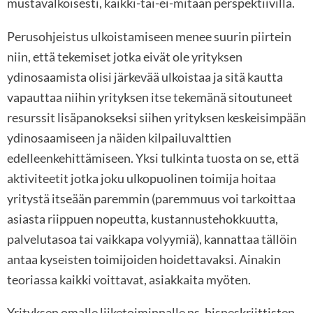
mustavalkoisesti, kaikki-tai-ei-mitään perspektiivillä.
Perusohjeistus ulkoistamiseen menee suurin piirtein
niin, että tekemiset jotka eivät ole yrityksen
ydinosaamista olisi järkevää ulkoistaa ja sitä kautta
vapauttaa niihin yrityksen itse tekemänä sitoutuneet
resurssit lisäpanokseksi siihen yrityksen keskeisimpään
ydinosaamiseen ja näiden kilpailuvalttien
edelleenkehittämiseen. Yksi tulkinta tuosta on se, että
aktiviteetit jotka joku ulkopuolinen toimija hoitaa
yritystä itseään paremmin (paremmuus voi tarkoittaa
asiasta riippuen nopeutta, kustannustehokkuutta,
palvelutasoa tai vaikkapa volyymiä), kannattaa tällöin
antaa kyseisten toimijoiden hoidettavaksi. Ainakin
teoriassa kaikki voittavat, asiakkaita myöten.
Yrityksen omalle liiketoiminnalle ns. bisneskriittisten