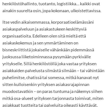
henkilöstöhallinto, tuotanto, logistiikka… kaikki ovat
ainakin suurelta osin, jopa kokonaan, ulkoistettavissa.
Itse vedin aikaisemmassa, korporaatioelämässäni
asiakaspalveluun ja asiakastukeen keskittyviä
organisaatioita. Edelleen olen sitä mieltä että
asiakaskokemus ja sen ymmärtäminen on
bisneskriittistä jokaiselle vähänkään pidemmässä
juoksussa liiketoiminnassa pysymään pyrkivälle
yritykselle. Sillä henkilöstöllä joka vastaa yrityksen
asiakkaiden palvelusta silmästä silmään – tai vähintään
puhelimitse, chatissä tai somessa, mitkä kanavat nyt
sitten kulloisenkin yrityksen asiakasrajapinnan
muodostavatkin – on paras tuntuma ja näkemys siihen
mitkä osa-alueet yrityksen tarjonnasta toimivat, miten
asiakkaat tuotteita tai palveluita oikeasti käyttävät,