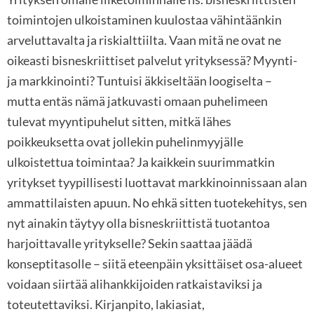
toimintojen ulkoistaminen kuulostaa vähintäänkin
arveluttavalta ja riskialttiilta. Vaan mitä ne ovat ne
oikeasti bisneskriittiset palvelut yrityksessä? Myynti-
ja markkinointi? Tuntuisi äkkiseltään loogiselta –
mutta entäs nämä jatkuvasti omaan puhelimeen
tulevat myyntipuhelut sitten, mitkä lähes
poikkeuksetta ovat jollekin puhelinmyyjälle
ulkoistettua toimintaa? Ja kaikkein suurimmatkin
yritykset tyypillisesti luottavat markkinoinnissaan alan
ammattilaisten apuun. No ehkä sitten tuotekehitys, sen
nyt ainakin täytyy olla bisneskriittistä tuotantoa
harjoittavalle yritykselle? Sekin saattaa jäädä
konseptitasolle – siitä eteenpäin yksittäiset osa-alueet
voidaan siirtää alihankkijoiden ratkaistaviksi ja
toteutettaviksi. Kirjanpito, lakiasiat,