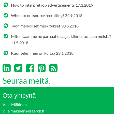
How to interpret job advertisements
17.1.2019
When to outsource recruiting?
24.9.2018
Työn merkilliset merkitykset
30.8.2018
Miten saamme ne parhaat osaajat kiinnostumaan meistä?
11.5.2018
Kuunteleminen on kultaa
23.1.2018
Seuraa meitä.
Ota yhteyttä
Ville Mäkinen
ville.makinen@isearch.fi