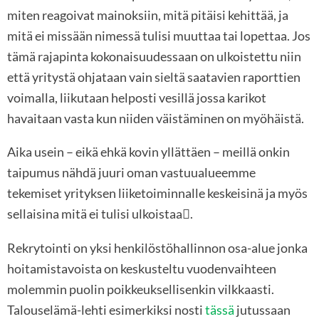
miten reagoivat mainoksiin, mitä pitäisi kehittää, ja
mitä ei missään nimessä tulisi muuttaa tai lopettaa. Jos
tämä rajapinta kokonaisuudessaan on ulkoistettu niin
että yritystä ohjataan vain sieltä saatavien raporttien
voimalla, liikutaan helposti vesillä jossa karikot
havaitaan vasta kun niiden väistäminen on myöhäistä.
Aika usein – eikä ehkä kovin yllättäen – meillä onkin
taipumus nähdä juuri oman vastuualueemme
tekemiset yrityksen liiketoiminnalle keskeisinä ja myös
sellaisina mitä ei tulisi ulkoistaa
.

Rekrytointi on yksi henkilöstöhallinnon osa-alue jonka
hoitamistavoista on keskusteltu vuodenvaihteen
molemmin puolin poikkeuksellisenkin vilkkaasti.
Talouselämä-lehti esimerkiksi nosti
tässä
jutussaan