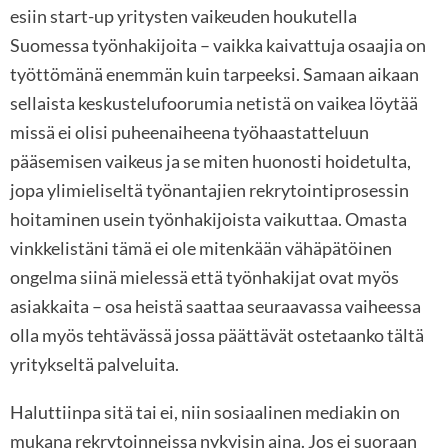
esiin start-up yritysten vaikeuden houkutella
Suomessa työnhakijoita – vaikka kaivattuja osaajia on
työttömänä enemmän kuin tarpeeksi. Samaan aikaan
sellaista keskustelufoorumia netistä on vaikea löytää
missä ei olisi puheenaiheena työhaastatteluun
pääsemisen vaikeus ja se miten huonosti hoidetulta,
jopa ylimieliseltä työnantajien rekrytointiprosessin
hoitaminen usein työnhakijoista vaikuttaa. Omasta
vinkkelistäni tämä ei ole mitenkään vähäpätöinen
ongelma siinä mielessä että työnhakijat ovat myös
asiakkaita – osa heistä saattaa seuraavassa vaiheessa
olla myös tehtävässä jossa päättävät ostetaanko tältä
yritykseltä palveluita.
Haluttiinpa sitä tai ei, niin sosiaalinen mediakin on
mukana rekrytoinneissa nykyisin aina. Jos ei suoraan