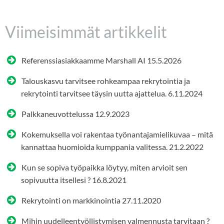
Viimeisimmät artikkelit
Referenssiasiakkaamme Marshall AI
15.5.2026
Talouskasvu tarvitsee rohkeampaa rekrytointia ja
rekrytointi tarvitsee täysin uutta ajattelua.
6.11.2024
Palkkaneuvottelussa
12.9.2023
Kokemuksella voi rakentaa työnantajamielikuvaa – mitä
kannattaa huomioida kumppania valitessa.
21.2.2022
Kun se sopiva työpaikka löytyy, miten arvioit sen
sopivuutta itsellesi ?
16.8.2021
Rekrytointi on markkinointia
27.11.2020
Mihin uudelleentyöllistymisen valmennusta tarvitaan ?