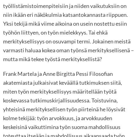
työllistämistoimenpiteisiin ja niiden vaikutuksiin on
niin ikään eri näkökulmia katsantokannasta riippuen.
Yksi tekijä mikä viime aikoina on usein nostettu esiin
työhön liittyen, on työn mielekkyys. Tai ehkä
merkityksellisyys on osuvampi termi. Jokainen meistä
varmasti haluaa kokea oman työnsä merkityksellisenä –
mutta mikä tekee työstä merkityksellistä?
Frank Martela ja Anne Birgitta Pessi Filosofian
akatemiasta julkaisivat keväällä tutkimuksen siitä,
miten työn merkityksellisyys määritellään työtä
koskevassa tutkimuskirjallisuudessa. Toistuvina,
yhteisinä merkityksellisen työn piirteinä he löysivät
kolme tekijää: työn arvokkuus, ja arvokkuuden
keskeisinä vaikuttimina työn suoma mahdollisuus
toteuttaa itseään ja mahdollisuus aikaansaada työn