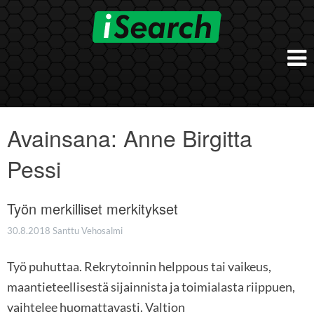
Skip
to
content
Etusivu
Työnantajalle
Avainsana:
Anne Birgitta
iSearch Direct
Konsultointi
Pessi
iSearch Superior
iSearch HR ja HRD kumppanuuspalvelut
iSearch
iSearch Chief Executive
iSearch Boost
Työn merkilliset merkitykset
Ihmiset
Räätälöidyt hakupalvelut
In English
30.8.2018
Santtu Vehosalmi
Hogan arviointimenetelmät
In Brief
Työ puhuttaa. Rekrytoinnin helppous tai vaikeus,
maantieteellisestä sijainnista ja toimialasta riippuen,
vaihtelee huomattavasti. Valtion