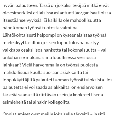
hyvän palautteen. Tässä on jo kaksi tekijää mitkä eivät
ole esimerkiksi erilaisissa asiantuntijaorganisaatioissa
itsestäänselvyyksiä. Ei kaikilla ole mahdollisuutta
nähdä oman työnsä tuotosta valmiina.
Lähtökohtaisesti helpompi on kyseenalaistaa työnsä
mielekkyyttä silloin jos sen lopputulos hämärtyy
vaikkapa osaksi isoa hanketta tai kokonaisuutta – vai
onkohan se mukana siinä lopullisessa versiossa
lainkaan? Vielä harvemmalla on työnsä puolesta
mahdollisuus kuulla suoraan asiakkailta tai
loppukäyttäjiltä palautetta oman työnsä tuloksista. Jos
palautetta ei voi saada asiakkailta, on ensiarvoisen
tärkeää saada sitä riittävän usein ja konkreettisena
esimieheltä tai ainakin kollegoilta.
Onnistumiset ovat meille jokaiselle tärkeitä – ja sitä