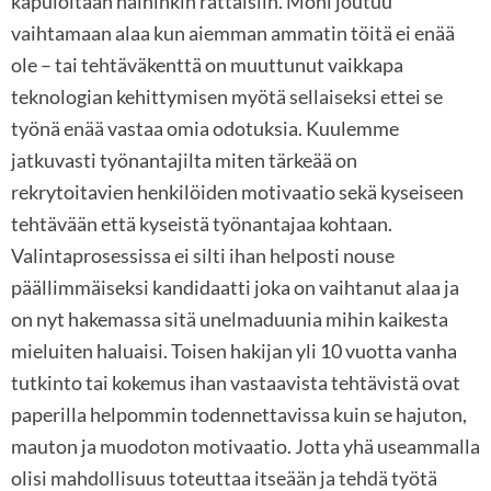
kapuloitaan näihinkin rattaisiin. Moni joutuu
vaihtamaan alaa kun aiemman ammatin töitä ei enää
ole – tai tehtäväkenttä on muuttunut vaikkapa
teknologian kehittymisen myötä sellaiseksi ettei se
työnä enää vastaa omia odotuksia. Kuulemme
jatkuvasti työnantajilta miten tärkeää on
rekrytoitavien henkilöiden motivaatio sekä kyseiseen
tehtävään että kyseistä työnantajaa kohtaan.
Valintaprosessissa ei silti ihan helposti nouse
päällimmäiseksi kandidaatti joka on vaihtanut alaa ja
on nyt hakemassa sitä unelmaduunia mihin kaikesta
mieluiten haluaisi. Toisen hakijan yli 10 vuotta vanha
tutkinto tai kokemus ihan vastaavista tehtävistä ovat
paperilla helpommin todennettavissa kuin se hajuton,
mauton ja muodoton motivaatio. Jotta yhä useammalla
olisi mahdollisuus toteuttaa itseään ja tehdä työtä