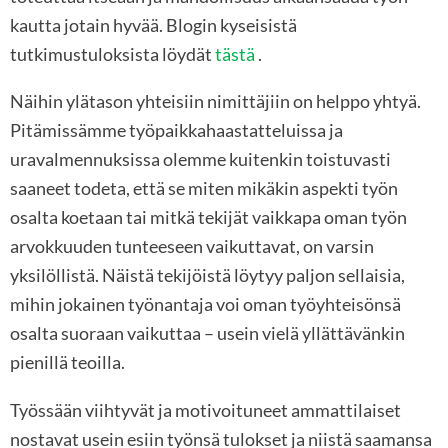
kautta jotain hyvää. Blogin kyseisistä
tutkimustuloksista löydät
tästä
.
Näihin ylätason yhteisiin nimittäjiin on helppo yhtyä.
Pitämissämme työpaikkahaastatteluissa ja
uravalmennuksissa olemme kuitenkin toistuvasti
saaneet todeta, että se miten mikäkin aspekti työn
osalta koetaan tai mitkä tekijät vaikkapa oman työn
arvokkuuden tunteeseen vaikuttavat, on varsin
yksilöllistä. Näistä tekijöistä löytyy paljon sellaisia,
mihin jokainen työnantaja voi oman työyhteisönsä
osalta suoraan vaikuttaa – usein vielä yllättävänkin
pienillä teoilla.
Työssään viihtyvät ja motivoituneet ammattilaiset
nostavat usein esiin työnsä tulokset ja niistä saamansa