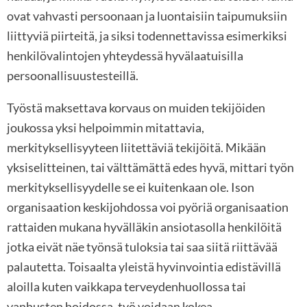
ovat vahvasti persoonaan ja luontaisiin taipumuksiin
liittyviä piirteitä, ja siksi todennettavissa esimerkiksi
henkilövalintojen yhteydessä hyvälaatuisilla
persoonallisuustesteillä.
Työstä maksettava korvaus on muiden tekijöiden
joukossa yksi helpoimmin mitattavia,
merkityksellisyyteen liitettäviä tekijöitä. Mikään
yksiselitteinen, tai välttämättä edes hyvä, mittari työn
merkityksellisyydelle se ei kuitenkaan ole. Ison
organisaation keskijohdossa voi pyöriä organisaation
rattaiden mukana hyvälläkin ansiotasolla henkilöitä
jotka eivät näe työnsä tuloksia tai saa siitä riittävää
palautetta. Toisaalta yleistä hyvinvointia edistävillä
aloilla kuten vaikkapa terveydenhuollossa tai
vanhusten hoidossa, työ voidaan kokea