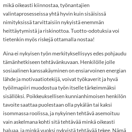
mikä oikeasti kiinnostaa, työnantajien
valintaprosesseissa yhtä hyvin kuin sisäisissä
nimityksissä tarvittaisiin nykyistä enemmän
heittäytymistä ja riskinottoa. Tuotto-odotuksia voi
tietenkin myös riskejä ottamalla nostaa!
Aina ei nykyisen työn merkityksellisyys edes pohjaudu
tämänhetkiseen tehtävänkuvaan. Henkilölle jolle
sosiaalinen kanssakäyminen on ensiarvoinen energian
lähde ja motivaatiotekijä, voivat työkaverit ja hyvä
työilmapiiri muodostua työn itselle tärkeimmäksi
sisällöksi. Poikkeuksellisen kunnianhimoisen henkilön
tavoite saattaa puolestaan olla pykälän tai kaksi
isommassa roolissa, ja nykyinen tehtävä asemoituu
vain askelmana kohti sitä tehtävää minkä oikeasti
haluaa, ja minkä vuoksi nykyistä tehtävää tekee. Nämä