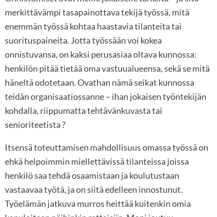
merkittävämpi tasapainottava tekijä työssä, mitä
enemmän työssä kohtaa haastavia tilanteita tai
suorituspaineita. Jotta työssään voi kokea
onnistuvansa, on kaksi perusasiaa oltava kunnossa:
henkilön pitää tietää oma vastuualueensa, sekä se mitä
häneltä odotetaan. Ovathan nämä seikat kunnossa
teidän organisaatiossanne – ihan jokaisen työntekijän
kohdalla, riippumatta tehtävänkuvasta tai
senioriteetista ?
Itsensä toteuttamisen mahdollisuus omassa työssä on
ehkä helpoimmin miellettävissä tilanteissa joissa
henkilö saa tehdä osaamistaan ja koulutustaan
vastaavaa työtä, ja on siitä edelleen innostunut.
Työelämän jatkuva murros heittää kuitenkin omia