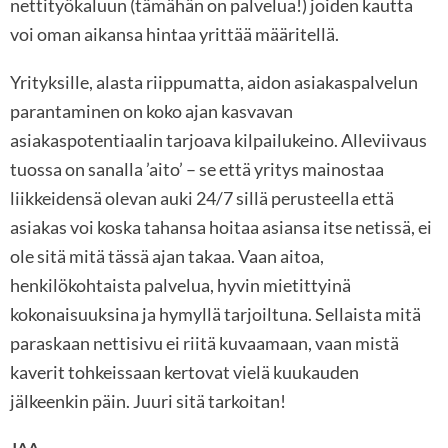
nettityökaluun (tämähän on palvelua!) joiden kautta
voi oman aikansa hintaa yrittää määritellä.
Yrityksille, alasta riippumatta, aidon asiakaspalvelun
parantaminen on koko ajan kasvavan
asiakaspotentiaalin tarjoava kilpailukeino. Alleviivaus
tuossa on sanalla ’aito’ – se että yritys mainostaa
liikkeidensä olevan auki 24/7 sillä perusteella että
asiakas voi koska tahansa hoitaa asiansa itse netissä, ei
ole sitä mitä tässä ajan takaa. Vaan aitoa,
henkilökohtaista palvelua, hyvin mietittyinä
kokonaisuuksina ja hymyllä tarjoiltuna. Sellaista mitä
paraskaan nettisivu ei riitä kuvaamaan, vaan mistä
kaverit tohkeissaan kertovat vielä kuukauden
jälkeenkin päin. Juuri sitä tarkoitan!
JAA