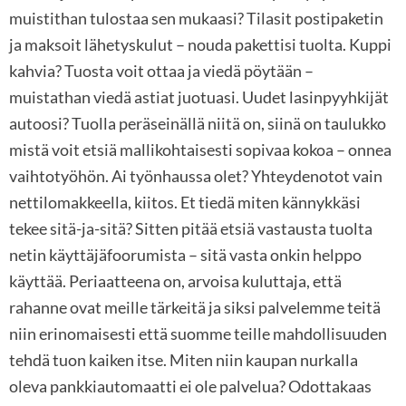
muistithan tulostaa sen mukaasi? Tilasit postipaketin
ja maksoit lähetyskulut – nouda pakettisi tuolta. Kuppi
kahvia? Tuosta voit ottaa ja viedä pöytään –
muistathan viedä astiat juotuasi. Uudet lasinpyyhkijät
autoosi? Tuolla peräseinällä niitä on, siinä on taulukko
mistä voit etsiä mallikohtaisesti sopivaa kokoa – onnea
vaihtotyöhön. Ai työnhaussa olet? Yhteydenotot vain
nettilomakkeella, kiitos. Et tiedä miten kännykkäsi
tekee sitä-ja-sitä? Sitten pitää etsiä vastausta tuolta
netin käyttäjäfoorumista – sitä vasta onkin helppo
käyttää. Periaatteena on, arvoisa kuluttaja, että
rahanne ovat meille tärkeitä ja siksi palvelemme teitä
niin erinomaisesti että suomme teille mahdollisuuden
tehdä tuon kaiken itse. Miten niin kaupan nurkalla
oleva pankkiautomaatti ei ole palvelua? Odottakaas