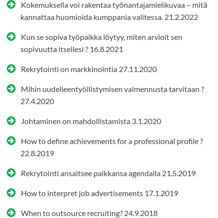
Kokemuksella voi rakentaa työnantajamielikuvaa – mitä
kannattaa huomioida kumppania valitessa.
21.2.2022
Kun se sopiva työpaikka löytyy, miten arvioit sen
sopivuutta itsellesi ?
16.8.2021
Rekrytointi on markkinointia
27.11.2020
Mihin uudelleentyöllistymisen valmennusta tarvitaan ?
27.4.2020
Johtaminen on mahdollistamista
3.1.2020
How to define achievements for a professional profile ?
22.8.2019
Rekrytointi ansaitsee paikkansa agendalla
21.5.2019
How to interpret job advertisements
17.1.2019
When to outsource recruiting?
24.9.2018