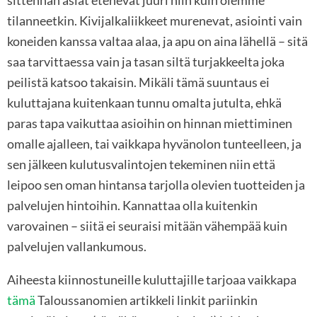
sittenhän asiat etenevät juuri niin kuin olemme
tilanneetkin. Kivijalkaliikkeet murenevat, asiointi vain
koneiden kanssa valtaa alaa, ja apu on aina lähellä – sitä
saa tarvittaessa vain ja tasan siltä turjakkeelta joka
peilistä katsoo takaisin. Mikäli tämä suuntaus ei
kuluttajana kuitenkaan tunnu omalta jutulta, ehkä
paras tapa vaikuttaa asioihin on hinnan miettiminen
omalle ajalleen, tai vaikkapa hyvänolon tunteelleen, ja
sen jälkeen kulutusvalintojen tekeminen niin että
leipoo sen oman hintansa tarjolla olevien tuotteiden ja
palvelujen hintoihin. Kannattaa olla kuitenkin
varovainen – siitä ei seuraisi mitään vähempää kuin
palvelujen vallankumous.
Aiheesta kiinnostuneille kuluttajille tarjoaa vaikkapa
tämä
Taloussanomien artikkeli linkit pariinkin