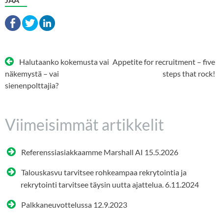
Artikkelien
Halutaanko kokemusta vai
Appetite for recruitment – five
selaus
näkemystä – vai
steps that rock!
sienenpolttajia?
Viimeisimmät artikkelit
Referenssiasiakkaamme Marshall AI
15.5.2026
Talouskasvu tarvitsee rohkeampaa rekrytointia ja
rekrytointi tarvitsee täysin uutta ajattelua.
6.11.2024
Palkkaneuvottelussa
12.9.2023