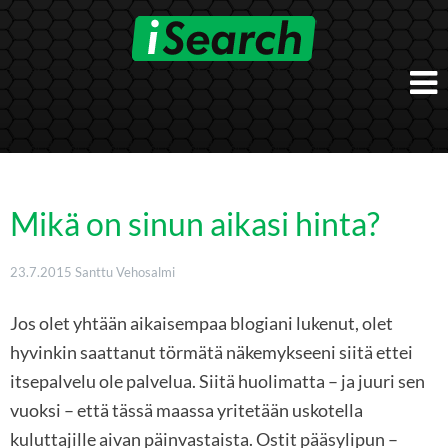
Skip
to
content
Etusivu
Työnantajalle
iSearch Direct
Konsultointi
Mikä on sinun aikasi hinta?
iSearch Superior
iSearch HR ja HRD kumppanuuspalvelut
iSearch
iSearch Chief Executive
23.7.2015
Santtu Vehosalmi
iSearch Boost
Ihmiset
Räätälöidyt hakupalvelut
In English
Jos olet yhtään aikaisempaa blogiani lukenut, olet
Hogan arviointimenetelmät
In Brief
hyvinkin saattanut törmätä näkemykseeni siitä ettei
itsepalvelu ole palvelua. Siitä huolimatta – ja juuri sen
vuoksi – että tässä maassa yritetään uskotella
kuluttajille aivan päinvastaista. Ostit pääsylipun –