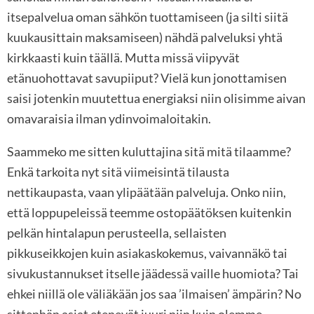
itsepalvelua oman sähkön tuottamiseen (ja silti siitä
kuukausittain maksamiseen) nähdä palveluksi yhtä
kirkkaasti kuin täällä. Mutta missä viipyvät
etänuohottavat savupiiput? Vielä kun jonottamisen
saisi jotenkin muutettua energiaksi niin olisimme aivan
omavaraisia ilman ydinvoimaloitakin.
Saammeko me sitten kuluttajina sitä mitä tilaamme?
Enkä tarkoita nyt sitä viimeisintä tilausta
nettikaupasta, vaan ylipäätään palveluja. Onko niin,
että loppupeleissä teemme ostopäätöksen kuitenkin
pelkän hintalapun perusteella, sellaisten
pikkuseikkojen kuin asiakaskokemus, vaivannäkö tai
sivukustannukset itselle jäädessä vaille huomiota? Tai
ehkei niillä ole väliäkään jos saa ’ilmaisen’ ämpärin? No