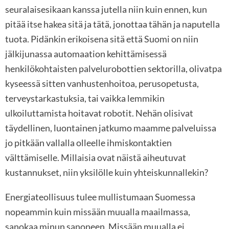
seuralaisesikaan kanssa jutella niin kuin ennen, kun
pitää itse hakea sitä ja tätä, jonottaa tähän ja naputella
tuota. Pidänkin erikoisena sitä että Suomi on niin
jälkijunassa automaation kehittämisessä
henkilökohtaisten palvelurobottien sektorilla, olivatpa
kyseessä sitten vanhustenhoitoa, perusopetusta,
terveystarkastuksia, tai vaikka lemmikin
ulkoiluttamista hoitavat robotit. Nehän olisivat
täydellinen, luontainen jatkumo maamme palveluissa
jo pitkään vallalla olleelle ihmiskontaktien
välttämiselle. Millaisia ovat näistä aiheutuvat
kustannukset, niin yksilölle kuin yhteiskunnallekin?
Energiateollisuus tulee mullistumaan Suomessa
nopeammin kuin missään muualla maailmassa,
sanokaa minun sanoneen. Missään muualla ei