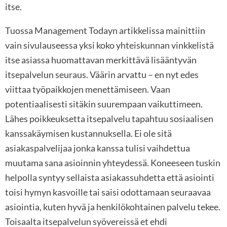
itse.
Tuossa Management Todayn artikkelissa mainittiin
vain sivulauseessa yksi koko yhteiskunnan vinkkelistä
itse asiassa huomattavan merkittävä lisääntyvän
itsepalvelun seuraus. Väärin arvattu – en nyt edes
viittaa työpaikkojen menettämiseen. Vaan
potentiaalisesti sitäkin suurempaan vaikuttimeen.
Lähes poikkeuksetta itsepalvelu tapahtuu sosiaalisen
kanssakäymisen kustannuksella. Ei ole sitä
asiakaspalvelijaa jonka kanssa tulisi vaihdettua
muutama sana asioinnin yhteydessä. Koneeseen tuskin
helpolla syntyy sellaista asiakassuhdetta että asiointi
toisi hymyn kasvoille tai saisi odottamaan seuraavaa
asiointia, kuten hyvä ja henkilökohtainen palvelu tekee.
Toisaalta itsepalvelun syövereissä et ehdi