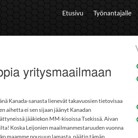
Etusivu
Työnantajalle
ppia yritysmaailmaan
nä Kanada-sanasta lienevät takavuosien tietovisaa
n aihetta ei sen sijaan jäänyt Kanadan
ttyneissä jääkiekon MM-kisoissa Tsekissä. Aivan
ilta! Koska Leijonien maailmanmestaruuden vuonna
ä koko maamme nousuun lamasta, päätin tämän