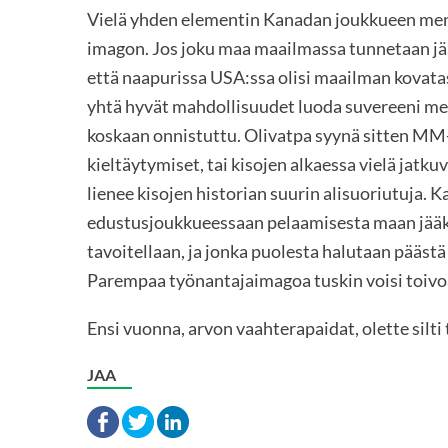
Vielä yhden elementin Kanadan joukkueen men
imagon. Jos joku maa maailmassa tunnetaan jää
että naapurissa USA:ssa olisi maailman kovat
yhtä hyvät mahdollisuudet luoda suvereeni men
koskaan onnistuttu. Olivatpa syynä sitten MM
kieltäytymiset, tai kisojen alkaessa vielä jatk
lienee kisojen historian suurin alisuoriutuja.
edustusjoukkueessaan pelaamisesta maan jääk
tavoitellaan, ja jonka puolesta halutaan pääst
Parempaa työnantajaimagoa tuskin voisi toivo
Ensi vuonna, arvon vaahterapaidat, olette silti
JAA