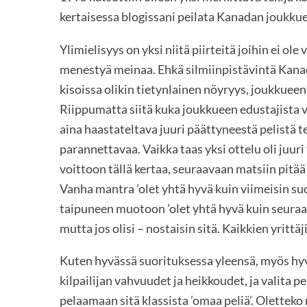
kertaisessa blogissani peilata Kanadan joukku
Ylimielisyys on yksi niitä piirteitä joihin ei ole
menestyä meinaa. Ehkä silmiinpistävintä Ka
kisoissa olikin tietynlainen nöyryys, joukkueen
Riippumatta siitä kuka joukkueen edustajista 
aina haastateltava juuri päättyneestä pelistä 
parannettavaa. Vaikka taas yksi ottelu oli juuri
voittoon tällä kertaa, seuraavaan matsiin pitää 
Vanha mantra ’olet yhtä hyvä kuin viimeisin su
taipuneen muotoon ’olet yhtä hyvä kuin seuraava
mutta jos olisi – nostaisin sitä. Kaikkien yrittä
Kuten hyvässä suorituksessa yleensä, myös hyv
kilpailijan vahvuudet ja heikkoudet, ja valita p
pelaamaan sitä klassista ’omaa peliä’. Olettek