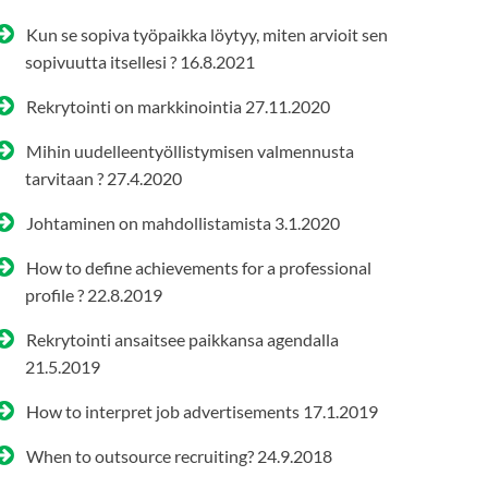
Kun se sopiva työpaikka löytyy, miten arvioit sen
sopivuutta itsellesi ?
16.8.2021
Rekrytointi on markkinointia
27.11.2020
Mihin uudelleentyöllistymisen valmennusta
tarvitaan ?
27.4.2020
Johtaminen on mahdollistamista
3.1.2020
How to define achievements for a professional
profile ?
22.8.2019
Rekrytointi ansaitsee paikkansa agendalla
21.5.2019
How to interpret job advertisements
17.1.2019
When to outsource recruiting?
24.9.2018