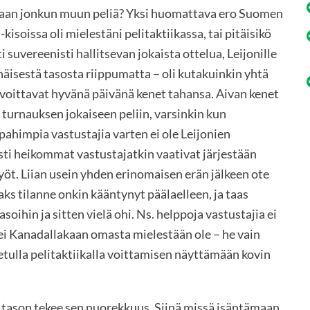
maan jonkun muun peliä? Yksi huomattava ero Suomen
soissa oli mielestäni pelitaktiikassa, tai pitäisikö
 suvereenisti hallitsevan jokaista ottelua, Leijonille
äisestä tasosta riippumatta – oli kutakuinkin yhtä
 voittavat hyvänä päivänä kenet tahansa. Aivan kenet
tä turnauksen jokaiseen peliin, varsinkin kun
 pahimpia vastustajia varten ei ole Leijonien
västi heikommat vastustajatkin vaativat järjestään
yöt. Liian usein yhden erinomaisen erän jälkeen ote
ks tilanne onkin kääntynyt päälaelleen, ja taas
ihin ja sitten vielä ohi. Ns. helppoja vastustajia ei
ä ei Kanadallakaan omasta mielestään ole – he vain
etulla pelitaktiikalla voittamisen näyttämään kovin
 tason tekee sen nuorekkuus. Siinä missä isäntämaan