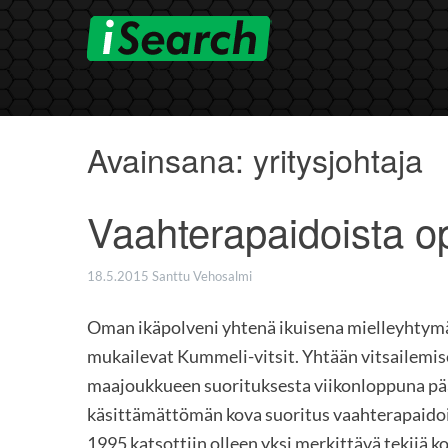
Skip
to
content
Avainsana:
yritysjohtaja
Vaahterapaidoista o
18.5.2015
Santtu Vehosalmi
Oman ikäpolveni yhtenä ikuisena mielleyhtymä
mukailevat Kummeli-vitsit. Yhtään vitsailemise
maajoukkueen suorituksesta viikonloppuna pää
käsittämättömän kova suoritus vaahterapaido
1995 katsottiin olleen yksi merkittävä tekij