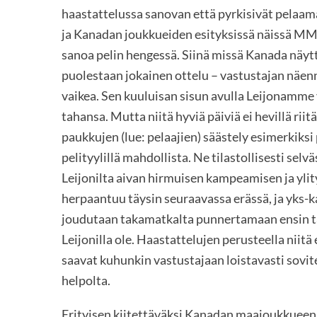
haastattelussa sanovan että pyrkisivät pelaa
ja Kanadan joukkueiden esityksissä näissä MM-ki
sanoa pelin hengessä. Siinä missä Kanada näytti
puolestaan jokainen ottelu – vastustajan näenn
vaikea. Sen kuuluisan sisun avulla Leijonamme
tahansa. Mutta niitä hyviä päiviä ei hevillä rii
paukkujen (lue: pelaajien) säästely esimerkiksi
pelityylillä mahdollista. Ne tilastollisesti sel
Leijonilta aivan hirmuisen kampeamisen ja ylit
herpaantuu täysin seuraavassa erässä, ja yks-ka
joudutaan takamatkalta punnertamaan ensin taso
Leijonilla ole. Haastattelujen perusteella niit
saavat kuhunkin vastustajaan loistavasti sovit
helpolta.
Erityisen kiitettäväksi Kanadan maajoukkueen