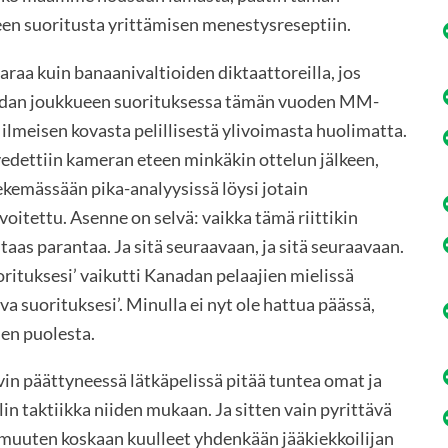
een suoritusta yrittämisen menestysreseptiin.
 varaa kuin banaanivaltioiden diktaattoreilla, jos
nadan joukkueen suorituksessa tämän vuoden MM-
 ilmeisen kovasta pelillisestä ylivoimasta huolimatta.
vedettiin kameran eteen minkäkin ottelun jälkeen,
tekemässään pika-analyysissä löysi jotain
 voitettu. Asenne on selvä: vaikka tämä riittikin
taas parantaa. Ja sitä seuraavaan, ja sitä seuraavaan.
orituksesi’ vaikutti Kanadan pelaajien mielissä
 suorituksesi’. Minulla ei nyt ole hattua päässä,
jien puolesta.
in päättyneessä lätkäpelissä pitää tuntea omat ja
elin taktiikka niiden mukaan. Ja sitten vain pyrittävä
o muuten koskaan kuulleet yhdenkään jääkiekkoilijan