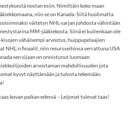
estyksestä nostan esiin. Nimittäin koko maan
kiekkomaana, niin se on Kanada. Siitä huolimatta
asoisimmaksi väitetyn NHL-sarjan johdosta vähintään
estystarina MM-jääkiekosta. Siinä ei kuitenkaan ole
-kisojen vähäisempi arvostus, huippupelaajien
uvat NHL:n finaalit, niin resursseihinsa verrattuna USA
 Kanada sen sijaan on onnistunut luomaan
iekkoilijoiden arvostaman mahdollisuuden jota
ä omat kyvyt näyttämään ja tulosta tekemään.
a!
 taas kovan paikan edessä – Leijonat tulevat taas!