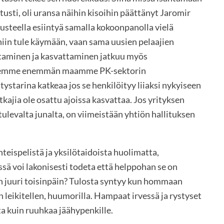
tusti, oli uransa näihin kisoihin päättänyt Jaromir
usteella esiintyä samalla kokoonpanolla vielä
 niin tule käymään, vaan sama uusien pelaajien
taminen ja kasvattaminen jatkuu myös
itsemme enemmän maamme PK-sektorin
tystarina katkeaa jos se henkilöityy liiaksi nykyiseen
atkajia ole osattu ajoissa kasvattaa. Jos yrityksen
ulevalta junalta, on viimeistään yhtiön hallituksen
teispelistä ja yksilötaidoista huolimatta,
ssä voi lakonisesti todeta että helppohan se on
in juuri toisinpäin? Tulosta syntyy kun hommaan
 leikitellen, huumorilla. Hampaat irvessä ja rystyset
a kuin ruuhkaa jäähypenkille.