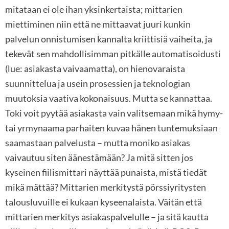
mitataan ei ole ihan yksinkertaista; mittarien
miettiminen niin että ne mittaavat juuri kunkin
palvelun onnistumisen kannalta kriittisiä vaiheita, ja
tekevät sen mahdollisimman pitkälle automatisoidusti
(lue: asiakasta vaivaamatta), on hienovaraista
suunnittelua ja usein prosessien ja teknologian
muutoksia vaativa kokonaisuus. Mutta se kannattaa.
Toki voit pyytää asiakasta vain valitsemaan mikä hymy-
tai yrmynaama parhaiten kuvaa hänen tuntemuksiaan
saamastaan palvelusta – mutta moniko asiakas
vaivautuu siten äänestämään? Ja mitä sitten jos
kyseinen fiilismittari näyttää punaista, mistä tiedät
mikä mättää? Mittarien merkitystä pörssiyritysten
talousluvuille ei kukaan kyseenalaista. Väitän että
mittarien merkitys asiakaspalvelulle – ja sitä kautta