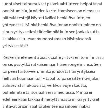
luontaiset taipumukset palvelualttiuteen helpottavat
onnistumisia, ja näiden kartoittamiseen on olemassa
päteviä testejä käytettäväksi henkilövalintojen
yhteydessä. Minkä henkilövalinnan onnistuminen on
sinun yrityksellesi tärkeämpää kuin sen jonka kautta
asiakkaasi tulevat muodostamaan käsityksensä
yrityksestäsi?
Keskeisin elementti asiakkaalle yrityksesi toiminnassa
on se, pystytkö ratkaisemaan hänen ongelmansa. Sen
tarpeen tai toiveen, minkä johdosta hän yrityksesi
hellään huomaan tuli – tapahtuipa se sitten kivijalan
suhisevista liukuovista, verkkosivujen kautta,
puhelimitse tai sosiaalisessa mediassa. Minua ei
edelleenkään lakkaa ihmetyttämästä miksi yritykset
antavat organisaatiorakenteensa siilojen näkyä