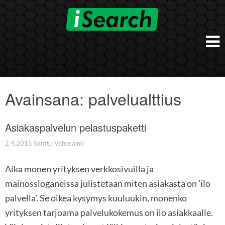
Skip
to
content
Etusivu
Työnantajalle
Avainsana:
palvelualttius
iSearch Direct
Konsultointi
iSearch Superior
Asiakaspalvelun pelastuspaketti
iSearch HR ja HRD kumppanuuspalvelut
iSearch
iSearch Chief Executive
iSearch Boost
2.4.2015
Santtu Vehosalmi
Ihmiset
Räätälöidyt hakupalvelut
In English
Aika monen yrityksen verkkosivuilla ja
Hogan arviointimenetelmät
In Brief
mainossloganeissa julistetaan miten asiakasta on ’ilo
palvella’. Se oikea kysymys kuuluukin, monenko
yrityksen tarjoama palvelukokemus on ilo asiakkaalle.