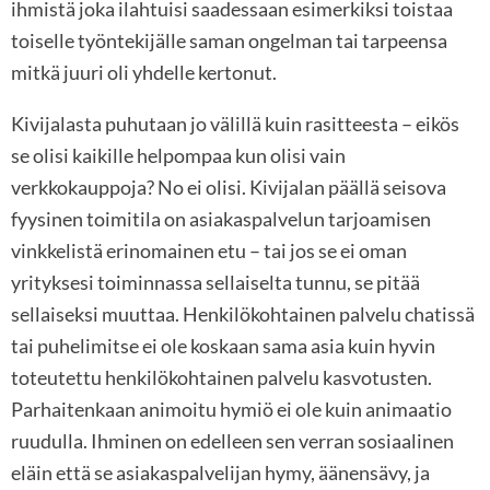
ihmistä joka ilahtuisi saadessaan esimerkiksi toistaa
toiselle työntekijälle saman ongelman tai tarpeensa
mitkä juuri oli yhdelle kertonut.
Kivijalasta puhutaan jo välillä kuin rasitteesta – eikös
se olisi kaikille helpompaa kun olisi vain
verkkokauppoja? No ei olisi. Kivijalan päällä seisova
fyysinen toimitila on asiakaspalvelun tarjoamisen
vinkkelistä erinomainen etu – tai jos se ei oman
yrityksesi toiminnassa sellaiselta tunnu, se pitää
sellaiseksi muuttaa. Henkilökohtainen palvelu chatissä
tai puhelimitse ei ole koskaan sama asia kuin hyvin
toteutettu henkilökohtainen palvelu kasvotusten.
Parhaitenkaan animoitu hymiö ei ole kuin animaatio
ruudulla. Ihminen on edelleen sen verran sosiaalinen
eläin että se asiakaspalvelijan hymy, äänensävy, ja