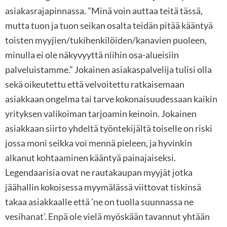
asiakasrajapinnassa. ”Minä voin auttaa teitä tässä,
mutta tuon ja tuon seikan osalta teidän pitää kääntyä
toisten myyjien/tukihenkilöiden/kanavien puoleen,
minulla ei ole näkyvyyttä niihin osa-alueisiin
palveluistamme.” Jokainen asiakaspalvelija tulisi olla
sekä oikeutettu että velvoitettu ratkaisemaan
asiakkaan ongelma tai tarve kokonaisuudessaan kaikin
yrityksen valikoiman tarjoamin keinoin. Jokainen
asiakkaan siirto yhdeltä työntekijältä toiselle on riski
jossa moni seikka voi mennä pieleen, ja hyvinkin
alkanut kohtaaminen kääntyä painajaiseksi.
Legendaarisia ovat ne rautakaupan myyjät jotka
jäähallin kokoisessa myymälässä viittovat tiskinsä
takaa asiakkaalle että ’ne on tuolla suunnassa ne
vesihanat’. Enpä ole vielä myöskään tavannut yhtään