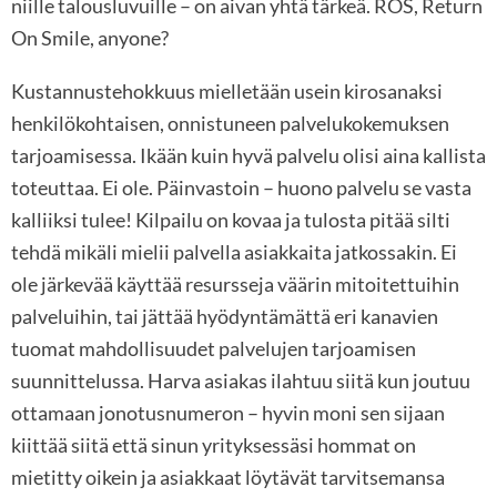
niille talousluvuille – on aivan yhtä tärkeä. ROS, Return
On Smile, anyone?
Kustannustehokkuus mielletään usein kirosanaksi
henkilökohtaisen, onnistuneen palvelukokemuksen
tarjoamisessa. Ikään kuin hyvä palvelu olisi aina kallista
toteuttaa. Ei ole. Päinvastoin – huono palvelu se vasta
kalliiksi tulee! Kilpailu on kovaa ja tulosta pitää silti
tehdä mikäli mielii palvella asiakkaita jatkossakin. Ei
ole järkevää käyttää resursseja väärin mitoitettuihin
palveluihin, tai jättää hyödyntämättä eri kanavien
tuomat mahdollisuudet palvelujen tarjoamisen
suunnittelussa. Harva asiakas ilahtuu siitä kun joutuu
ottamaan jonotusnumeron – hyvin moni sen sijaan
kiittää siitä että sinun yrityksessäsi hommat on
mietitty oikein ja asiakkaat löytävät tarvitsemansa