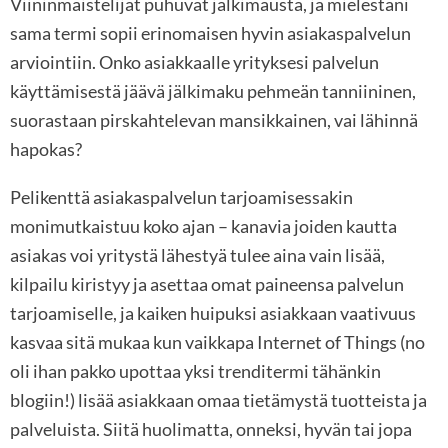
Viininmaistelijat puhuvat jälkimausta, ja mielestäni
sama termi sopii erinomaisen hyvin asiakaspalvelun
arviointiin. Onko asiakkaalle yrityksesi palvelun
käyttämisestä jäävä jälkimaku pehmeän tanniininen,
suorastaan pirskahtelevan mansikkainen, vai lähinnä
hapokas?
Pelikenttä asiakaspalvelun tarjoamisessakin
monimutkaistuu koko ajan – kanavia joiden kautta
asiakas voi yritystä lähestyä tulee aina vain lisää,
kilpailu kiristyy ja asettaa omat paineensa palvelun
tarjoamiselle, ja kaiken huipuksi asiakkaan vaativuus
kasvaa sitä mukaa kun vaikkapa Internet of Things (no
oli ihan pakko upottaa yksi trenditermi tähänkin
blogiin!) lisää asiakkaan omaa tietämystä tuotteista ja
palveluista. Siitä huolimatta, onneksi, hyvän tai jopa