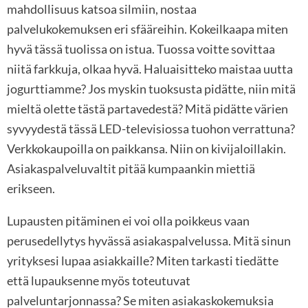
mahdollisuus katsoa silmiin, nostaa
palvelukokemuksen eri sfääreihin. Kokeilkaapa miten
hyvä tässä tuolissa on istua. Tuossa voitte sovittaa
niitä farkkuja, olkaa hyvä. Haluaisitteko maistaa uutta
jogurttiamme? Jos myskin tuoksusta pidätte, niin mitä
mieltä olette tästä partavedestä? Mitä pidätte värien
syvyydestä tässä LED-televisiossa tuohon verrattuna?
Verkkokaupoilla on paikkansa. Niin on kivijaloillakin.
Asiakaspalveluvaltit pitää kumpaankin miettiä
erikseen.
Lupausten pitäminen ei voi olla poikkeus vaan
perusedellytys hyvässä asiakaspalvelussa. Mitä sinun
yrityksesi lupaa asiakkaille? Miten tarkasti tiedätte
että lupauksenne myös toteutuvat
palveluntarjonnassa? Se miten asiakaskokemuksia