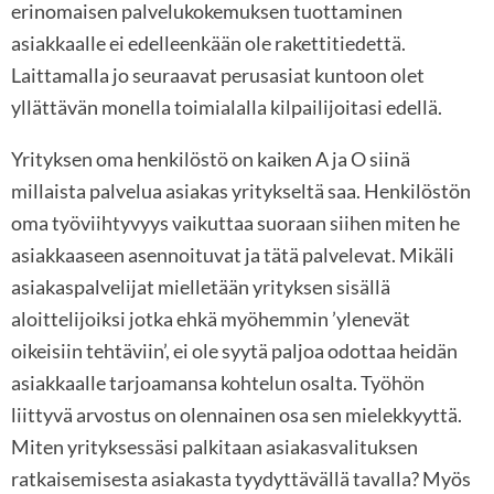
erinomaisen palvelukokemuksen tuottaminen
asiakkaalle ei edelleenkään ole rakettitiedettä.
Laittamalla jo seuraavat perusasiat kuntoon olet
yllättävän monella toimialalla kilpailijoitasi edellä.
Yrityksen oma henkilöstö on kaiken A ja O siinä
millaista palvelua asiakas yritykseltä saa. Henkilöstön
oma työviihtyvyys vaikuttaa suoraan siihen miten he
asiakkaaseen asennoituvat ja tätä palvelevat. Mikäli
asiakaspalvelijat mielletään yrityksen sisällä
aloittelijoiksi jotka ehkä myöhemmin ’ylenevät
oikeisiin tehtäviin’, ei ole syytä paljoa odottaa heidän
asiakkaalle tarjoamansa kohtelun osalta. Työhön
liittyvä arvostus on olennainen osa sen mielekkyyttä.
Miten yrityksessäsi palkitaan asiakasvalituksen
ratkaisemisesta asiakasta tyydyttävällä tavalla? Myös