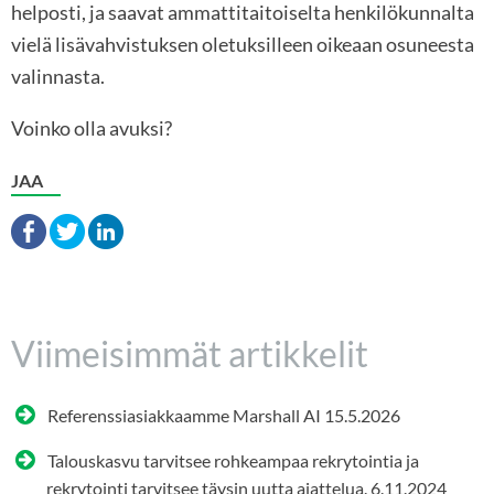
helposti, ja saavat ammattitaitoiselta henkilökunnalta
vielä lisävahvistuksen oletuksilleen oikeaan osuneesta
valinnasta.
Voinko olla avuksi?
JAA
Viimeisimmät artikkelit
Referenssiasiakkaamme Marshall AI
15.5.2026
Talouskasvu tarvitsee rohkeampaa rekrytointia ja
rekrytointi tarvitsee täysin uutta ajattelua.
6.11.2024