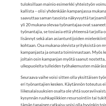
tuloksillaan mainio esimerkki yhteistyön voima
kallista – olisi yhdenkään kampanjassa mukana 
saavuttaa saman tasoista näkyvyyttä tarjoamill
yli 20 mukana olevaa työnantajaa ovat saaneet
työnantajia, se tosiasia että yhteensä tarjolla
lisännyt sekä alan asiantuntijoiden mielenkiin
kohtaan. Osa mukana olevista yrityksistä on m
kampanjasta ja omasta toiminnastaan. Myös ko
joltain osin kampanjan myötä saanut nostetta
ulkopuolelta tulleiden työhakemusten määräss
Seuraava vaihe voisi sitten olla yksittäisen t
eri työnantajien kesken. Käytännön toteutus ei
liikesalaisuuksien osalta ole yhtä suoraviivaist
kysynnän ruuhkapiikkien resursointiin tai tuk
tämän tapainen ratkaisu voisi olla hyvinkin to