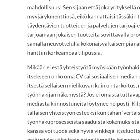
mahdollisuus! Sen sijaan että joka yrityksellä 
myyjärykmenttinsä, eikö kannattaisi tässäkin t
täydentävien tuotteiden ja palvelujen tarjoajie
tarjoamaan jokaisen tuotteita sovittavalla pro
samalla neuvottelulla kokonaisvaltaisempia ra
hanttiin korkeampaa tilipussia.
Mikään ei estä yhteistyötä myöskään työnhakijo
itsekseen onko oma CV tai sosiaalisen median p
itsestä sellaisen mielikuvan kuin on tarkoitus
työnhakijan näkemystä? Jos ei omasta tuttavapii
mediasta kiinnostuneita löytynee helposti. Ki
tällaisen yhteistyön esteeksi kun tähän ’vertai
työnhakuprosesseista saaduista kokemuksista 
kanssa voi tuoda sekä hyviä vinkkejä, itseluot
että vaikka viikoittain asian tiimoilta kokoont