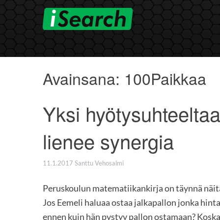
Skip
to
content
Avainsana:
100Paikkaa
Yksi hyötysuhteelta
lienee synergia
11.1.2017
Santtu Vehosalmi
Peruskoulun matematiikankirja on täynnä näitä
Jos Eemeli haluaa ostaa jalkapallon jonka hint
ennen kuin hän pystyy pallon ostamaan? Koska