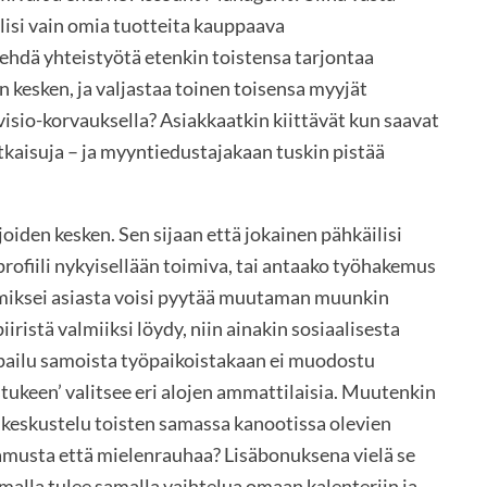
olisi vain omia tuotteita kauppaava
ehdä yhteistyötä etenkin toistensa tarjontaa
n kesken, ja valjastaa toinen toisensa myyjät
visio-korvauksella? Asiakkaatkin kiittävät kun saavat
tkaisuja – ja myyntiedustajakaan tuskin pistää
iden kesken. Sen sijaan että jokainen pähkäilisi
rofiili nykyisellään toimiva, tai antaako työhakemus
, miksei asiasta voisi pyytää muutaman muunkin
ristä valmiiksi löydy, niin ainakin sosiaalisesta
lpailu samoista työpaikoistakaan ei muodostu
stukeen’ valitsee eri alojen ammattilaisia. Muutenkin
keskustelu toisten samassa kanootissa olevien
tamusta että mielenrauhaa? Lisäbonuksena vielä se
umalla tulee samalla vaihtelua omaan kalenteriin ja