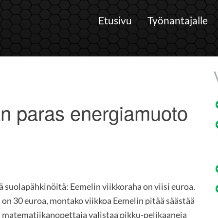
Etusivu
Työnantajalle
an paras energiamuoto
 suolapähkinöitä: Eemelin viikkoraha on viisi euroa.
a on 30 euroa, montako viikkoa Eemelin pitää säästää
 matematiikanopettaja valistaa pikku-pelikaaneja