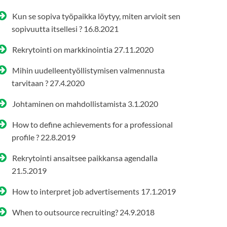
Kun se sopiva työpaikka löytyy, miten arvioit sen
sopivuutta itsellesi ?
16.8.2021
Rekrytointi on markkinointia
27.11.2020
Mihin uudelleentyöllistymisen valmennusta
tarvitaan ?
27.4.2020
Johtaminen on mahdollistamista
3.1.2020
How to define achievements for a professional
profile ?
22.8.2019
Rekrytointi ansaitsee paikkansa agendalla
21.5.2019
How to interpret job advertisements
17.1.2019
When to outsource recruiting?
24.9.2018