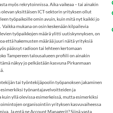
sta myös rekrytoinnissa. Aika vaikeaa – tai ainakin
olevan yksittäisen ICT-sektorin yrityksen ollut
een työpaikoille omin avuin, kuin mitä nyt kaikki jo
. Vaikka mukana on osin keskenään kilpailevia
 olevien työpaikkojen määrä ylitti uutiskynnyksen, on
toa että hakemusten määrää juuri näitä yrityksiä
yös päässyt radioon tai lehteen kertomaan
ko Tampereen talousalueen profiili on ainakin
, tämä näkyy jo pelkästään kasvuna Pirkanmaan
ä.
yöntekijän tai työntekijäpoolin työpanoksen jakaminen
 esimerkiksi työnantajavelvoitteiden ja
a kuin yllä olevissa esimerkeissä, mutta esimerkiksi
itoimintojen organisointiin yrityksen kasvuvaiheessa
imiva. Ja entä ne Account Managerit? Siinä vasta