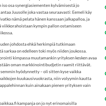
n iso osa synergiasiementen kylvämisestä jo
 antaa Juusolle joka vastaa seuraavasti: Eemeli käy
ivatko nämä pelata hänen kanssaan jalkapalloa, ja
ä viikkorahoistaan kympin pallon ostamiseen
ikossa.
suuden johdosta ehkä herkimpiä tutkimaan
ä sarkaa on edelleen toki myös niiden joukossa.
orointi kimpassa muutamankin yrityksen kesken avaa
ästään oman markkinointibudjetin raamit riittävät.
isemmin hyödynnetty – oli sitten kyse vaikka
ipaikkojen kuukausivuokrasta, niin volyymin kautta
appalehinnan kuin ainakaan pienen yrityksen vain
kkaa.fi kampanja on jo nyt erinomaisilla