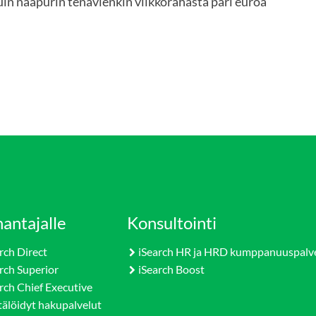
in naapurin tenavienkin viikkorahasta pari euroa
antajalle
Konsultointi
rch Direct
iSearch HR ja HRD kumppanuuspalv
rch Superior
iSearch Boost
rch Chief Executive
tälöidyt hakupalvelut