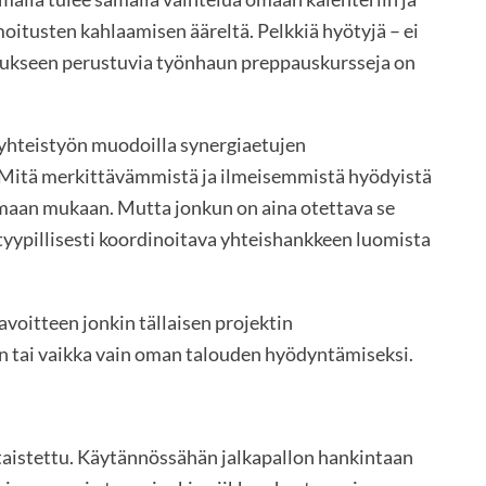
oitusten kahlaamisen ääreltä. Pelkkiä hyötyjä – ei
jatukseen perustuvia työnhaun preppauskursseja on
a yhteistyön muodoilla synergiaetujen
. Mitä merkittävämmistä ja ilmeisemmistä hyödyistä
umaan mukaan. Mutta jonkun on aina otettava se
 tyypillisesti koordinoitava yhteishankkeen luomista
tavoitteen jonkin tällaisen projektin
ön tai vaikka vain oman talouden hyödyntämiseksi.
ertaistettu. Käytännössähän jalkapallon hankintaan