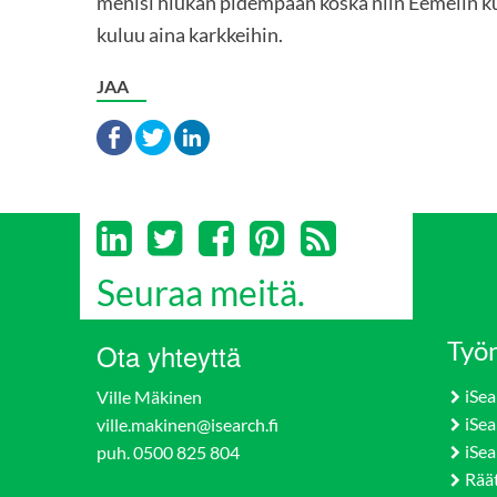
menisi hiukan pidempään koska niin Eemelin ku
kuluu aina karkkeihin.
JAA
Seuraa meitä.
Työn
Ota yhteyttä
iSea
Ville Mäkinen
iSea
ville.makinen@isearch.fi
iSea
puh. 0500 825 804
Rää