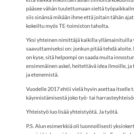
pääsee vähän tuulettumaan sieltä työpaikkailm
siis sinänsä mikään ihme että joitain tähän a
kokeiltu myös TE-toimiston taholta.
Yksi yhteinen nimittäjä kaikilla yllämainituill
saavuttamiseksi on: jonkun pitää tehdä aloite
on kyse, sitä helpompi on saada muita innost
ensimmäinen askel, heitettävä idea ilmoille, ja
ja etenemistä.
Vuodelle 2017 ehtii vielä hyvin asettaa itselle 
käynnistämisestä joko työ- tai harrasteyhteis
Yhteistyö luo lisää yhteistyötä. Ja työtä.
P.S. Alun esimerkkiä oli luonnollisesti yksink