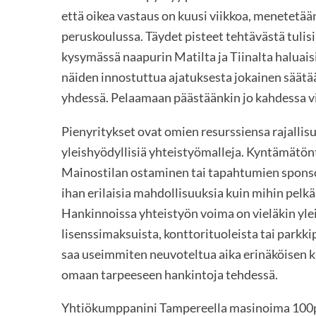
että oikea vastaus on kuusi viikkoa, menetetää
peruskoulussa. Täydet pisteet tehtävästä tulisi
kysymässä naapurin Matilta ja Tiinalta haluais
näiden innostuttua ajatuksesta jokainen säätä
yhdessä. Pelaamaan päästäänkin jo kahdessa vi
Pienyritykset ovat omien resurssiensa rajalli
yleishyödyllisiä yhteistyömalleja. Kyntämätönt
Mainostilan ostaminen tai tapahtumien spons
ihan erilaisia mahdollisuuksia kuin mihin pelk
Hankinnoissa yhteistyön voima on vieläkin yle
lisenssimaksuista, konttorituoleista tai parkk
saa useimmiten neuvoteltua aika erinäköisen k
omaan tarpeeseen hankintoja tehdessä.
Yhtiökumppanini Tampereella masinoima 100pai